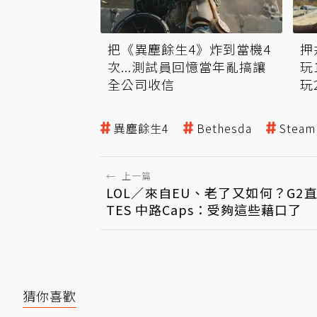
把《異塵餘生4》炸到當機4
押
次...測試員回憶當年亂搞讓
玩
全公司收信
玩
異塵餘生4
Bethesda
Steam
←
上一篇
LOL／來自EU、老了又如何？G2
TES 中路Caps：受夠這些藉口了
猜你喜歡