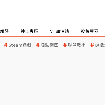
雜談
紳士專區
VT加油站
投稿專區
Steam遊戲
吸點迷因
聯盟戰棋
遊戲