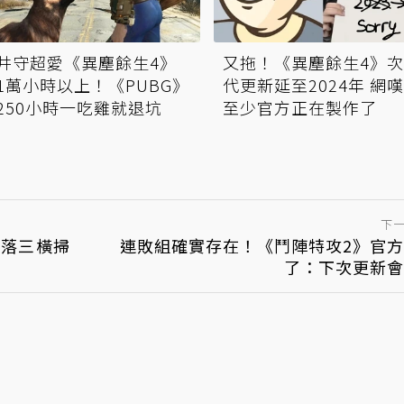
井守超愛《異塵餘生4》
又拖！《異塵餘生4》
1萬小時以上！《PUBG》
代更新延至2024年 網
250小時一吃雞就退坑
至少官方正在製作了
下
直落三橫掃
連敗組確實存在！《鬥陣特攻2》官
了：下次更新會