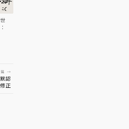
次世
嘆：
一篇
→
方默認
修正