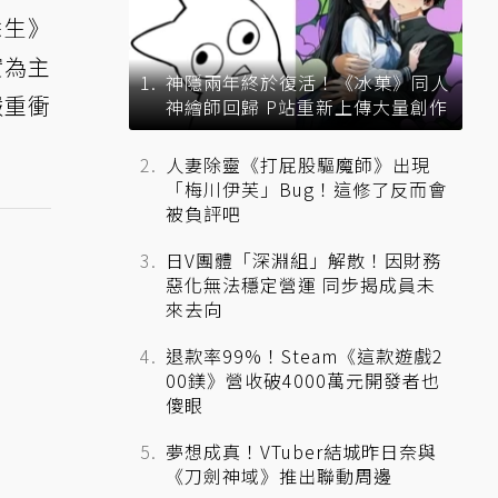
餘生》
實為主
神隱兩年終於復活！《冰菓》同人
嚴重衝
神繪師回歸 P站重新上傳大量創作
人妻除靈《打屁股驅魔師》出現
「梅川伊芙」Bug！這修了反而會
被負評吧
日V團體「深淵組」解散！因財務
惡化無法穩定營運 同步揭成員未
來去向
退款率99%！Steam《這款遊戲2
00鎂》營收破4000萬元開發者也
傻眼
夢想成真！VTuber結城昨日奈與
《刀劍神域》推出聯動周邊