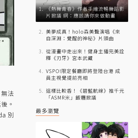
《熱舞青春》作者手繪流暢舞蹈影
片掀議 網：應該請你來做動畫
美夢成真！holo森美聲演唱《來
自深淵：覺醒的神秘》片頭曲
從漫畫中走出來！健身主播完美詮
釋《刃牙》宮本武藏
VSPO!限定餐廳即將登陸台港 成
員主視覺提前亮相
這樣比較香！《碧藍航線》推千元
）無法
「ASMR米」飯糰掀議
延後。
最多瀏覽
a 別