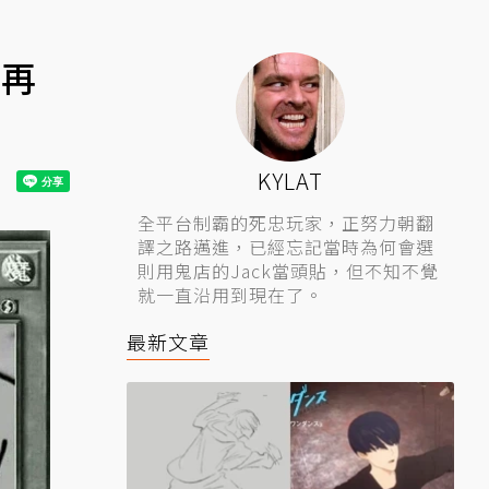
別再
KYLAT
全平台制霸的死忠玩家，正努力朝翻
譯之路邁進，已經忘記當時為何會選
則用鬼店的Jack當頭貼，但不知不覺
就一直沿用到現在了。
最新文章