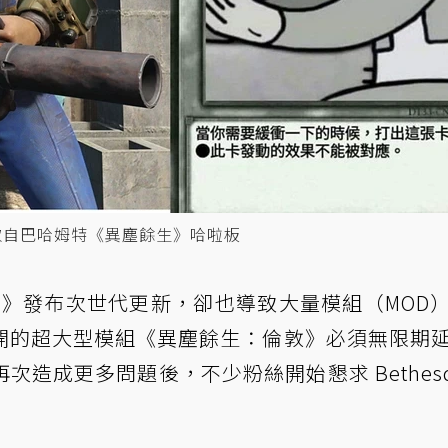
取自巴哈姆特《異塵餘生》哈啦板
4》發布次世代更新，卻也導致大量模組（MOD
開的超大型模組《異塵餘生：倫敦》必須無限期
造成更多問題後，不少粉絲開始懇求 Bethesd