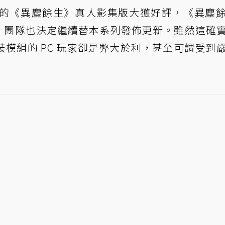
ideo 發行的《異塵餘生》真人影集版大獲好評，《異塵
sda 團隊也決定繼續替本系列發佈更新。雖然這確
模組的 PC 玩家卻是弊大於利，甚至可謂受到