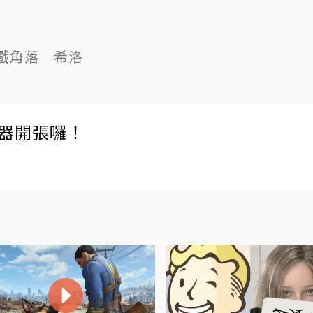
戲角落 希洛
伺服器開張囉！