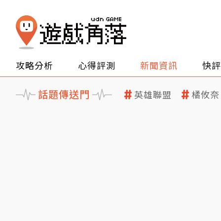
攻略分析
心得評測
新聞資訊
快評
話題傳送門
英雄聯盟
橘攸奈