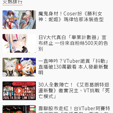
火熱排行
魔鬼身材！Coser扮《勝利女
神：妮姬》瑪律恰那泳裝造型
日V大代真白「畢業計數器」宣
布終止 一份來自粉絲500天的告
別
一直呻吟？VTuber詭異「抖動」
直播破130萬觀看 本人發最新聲
明
30人全數陣亡！《艾恩葛朗特迴
盪新聲》邀實況主、VT挑戰「死
亡模式」
靠聊股市走紅！台VTuber珂賽特