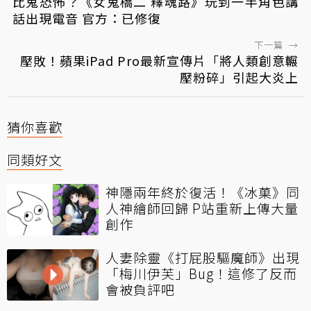
比鬼恐怖？《女鬼橋二 釋魂路》玩到一半角色講
話出現電音 官方：已修復
下一篇
→
壓敗！蘋果iPad Pro最新宣傳片「將人類創意輾
壓粉碎」引起大炎上
猜你喜歡
同類好文
神隱兩年終於復活！《冰菓》同
人神繪師回歸 P站重新上傳大量
創作
人妻除靈《打屁股驅魔師》出現
「梅川伊芙」Bug！這修了反而
會被負評吧