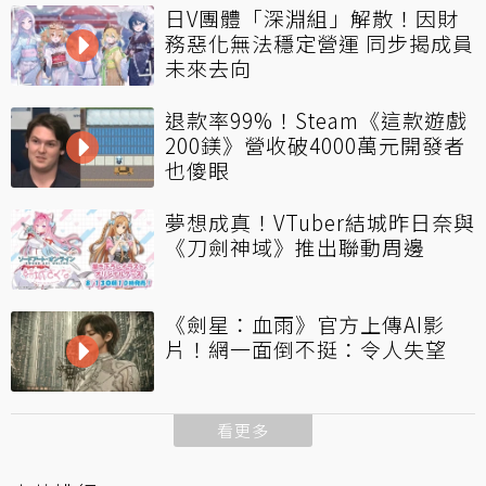
日V團體「深淵組」解散！因財
務惡化無法穩定營運 同步揭成員
未來去向
退款率99%！Steam《這款遊戲
200鎂》營收破4000萬元開發者
也傻眼
夢想成真！VTuber結城昨日奈與
《刀劍神域》推出聯動周邊
《劍星：血雨》官方上傳AI影
片！網一面倒不挺：令人失望
看更多