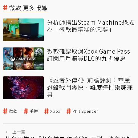
微軟 更多報導
分析師指出Steam Machine恐成
為「微軟最糟糕的惡夢」
微軟確認取消Xbox Game Pass
訂閱用戶購買DLC的九折優惠
《忍者外傳4》前瞻評測：華麗
忍殺戰鬥爽快、難度彈性樂趣兼
具
微軟
手遊
Xbox
Phil Spencer
←
上一篇