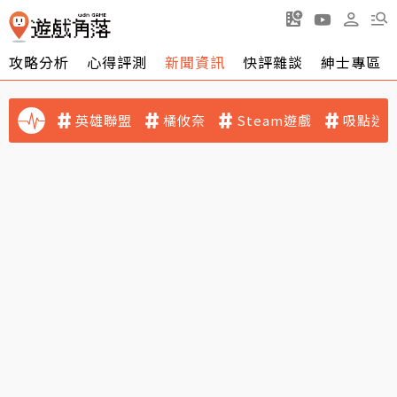
攻略分析
心得評測
新聞資訊
快評雜談
紳士專區
英雄聯盟
橘攸奈
Steam遊戲
吸點迷