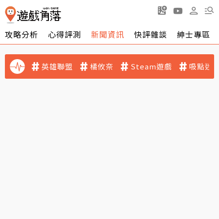
攻略分析
心得評測
新聞資訊
快評雜談
紳士專區
英雄聯盟
橘攸奈
Steam遊戲
吸點迷