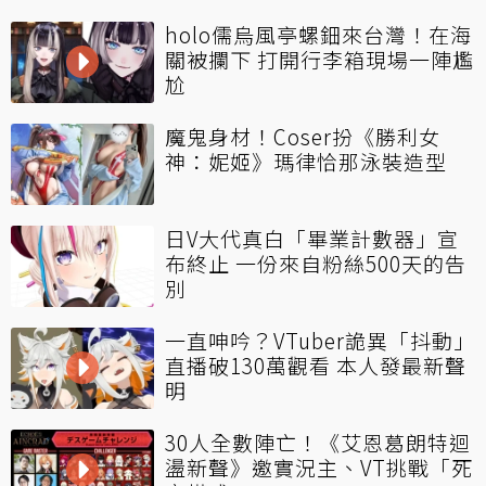
holo儒烏風亭螺鈿來台灣！在海
關被攔下 打開行李箱現場一陣尷
尬
魔鬼身材！Coser扮《勝利女
神：妮姬》瑪律恰那泳裝造型
日V大代真白「畢業計數器」宣
布終止 一份來自粉絲500天的告
別
一直呻吟？VTuber詭異「抖動」
直播破130萬觀看 本人發最新聲
明
30人全數陣亡！《艾恩葛朗特迴
盪新聲》邀實況主、VT挑戰「死