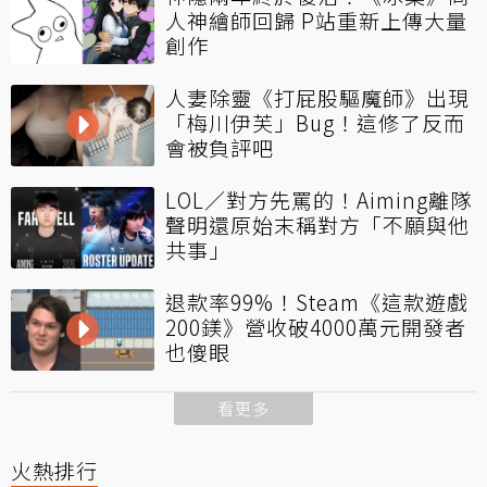
人神繪師回歸 P站重新上傳大量
創作
人妻除靈《打屁股驅魔師》出現
「梅川伊芙」Bug！這修了反而
會被負評吧
LOL／對方先罵的！Aiming離隊
聲明還原始末稱對方「不願與他
共事」
退款率99%！Steam《這款遊戲
200鎂》營收破4000萬元開發者
也傻眼
看更多
火熱排行