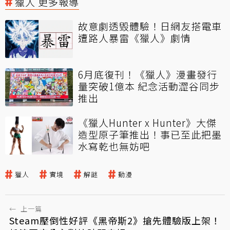
獵人 更多報導
故意劇透毁體驗！日網友搭電車
遭路人暴雷《獵人》劇情
6月底復刊！《獵人》漫畫發行
量突破1億本 紀念活動澀谷同步
推出
《獵人Hunter x Hunter》大傑
造型原子筆推出！事已至此把墨
水寫乾也無妨吧
獵人
實境
解謎
動漫
←
上一篇
Steam壓倒性好評《黑帝斯2》搶先體驗版上架！