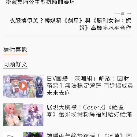
扮演冥府公主對抗時間泰坦
下一篇
→
衣服換伊芙？韓媒稱《劍星》與《勝利女神：妮
姬》高機率水平合作
猜你喜歡
同類好文
日V團體「深淵組」解散！因財
務惡化無法穩定營運 同步揭成員
未來去向
展現大胸襟！Coser扮《絕區
零》蕾米埃爾粉絲福利給好給滿
神隱兩年終於復活！《冰菓》同