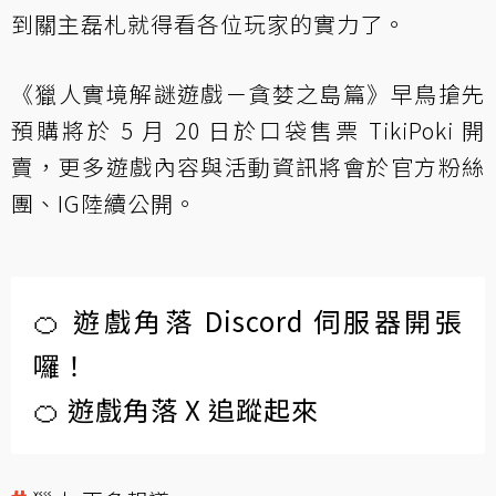
到關主磊札就得看各位玩家的實力了。
《獵人實境解謎遊戲－貪婪之島篇》早鳥搶先
預購將於 5 月 20 日於口袋售票 TikiPoki 開
賣，更多遊戲內容與活動資訊將會於
官方粉絲
團
、
IG
陸續公開。
🍊 遊戲角落 Discord 伺服器開張
囉！
🍊 遊戲角落 X 追蹤起來