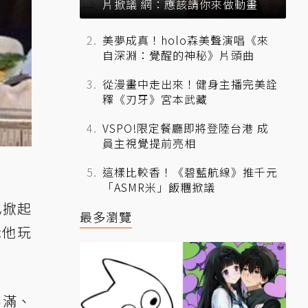
片掀議 網：應該請你來做動畫
美夢成真！holo森美聲演唱《來
自深淵：覺醒的神秘》片頭曲
從漫畫中走出來！健身主播完美詮
釋《刃牙》宮本武藏
VSPO!限定餐廳即將登陸台港 成
員主視覺提前亮相
這樣比較香！《碧藍航線》推千元
「ASMR米」飯糰掀議
也掀起
最多瀏覽
示他玩
不滿、