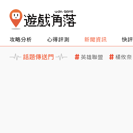
攻略分析
心得評測
新聞資訊
快評
話題傳送門
英雄聯盟
橘攸奈