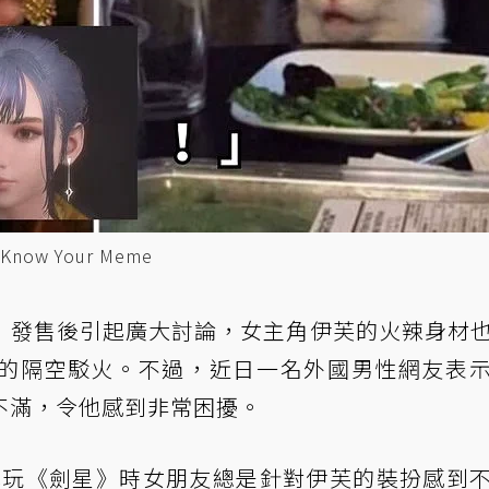
w Your Meme
》發售後引起廣大討論，女主角伊芙的火辣身材
的隔空駁火。不過，近日一名外國男性網友表
不滿，令他感到非常困擾。
an1 表示他玩《劍星》時女朋友總是針對伊芙的裝扮感到