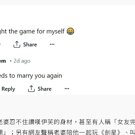
老婆忍不住讚嘆伊芙的身材，甚至有人稱「女友
開」；另有網友聲稱老婆陪他一起玩《劍星》、