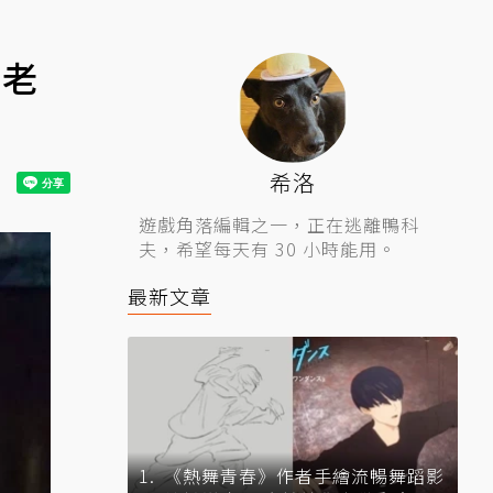
：老
希洛
遊戲角落編輯之一，正在逃離鴨科
夫，希望每天有 30 小時能用。
最新文章
《熱舞青春》作者手繪流暢舞蹈影