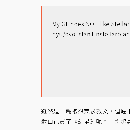
My GF does NOT like Stella
by
u/ovo_stan1
in
stellarbla
雖然是一篇抱怨兼求救文，但底
還自己買了《劍星》呢。」引起