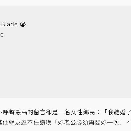
r Blade 😭
de
下呼聲最高的留言卻是一名女性鄉民：「我結婚
其他網友忍不住讚嘆「妳老公必須再娶妳一次」