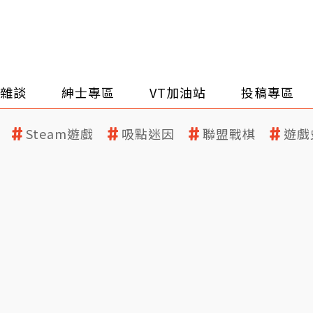
雜談
紳士專區
VT加油站
投稿專區
Steam遊戲
吸點迷因
聯盟戰棋
遊戲