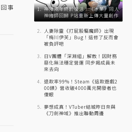
兩回事
神隱兩年終於復活！《冰菓》同人
神繪師回歸 P站重新上傳大量創作
人妻除靈《打屁股驅魔師》出現
「梅川伊芙」Bug！這修了反而會
被負評吧
日V團體「深淵組」解散！因財務
惡化無法穩定營運 同步揭成員未
來去向
退款率99%！Steam《這款遊戲2
00鎂》營收破4000萬元開發者也
傻眼
夢想成真！VTuber結城昨日奈與
《刀劍神域》推出聯動周邊