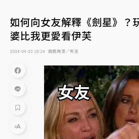
如何向女友解釋《劍星》？
婆比我更愛看伊芙
2024-04-30 18:24
遊戲角落／希洛