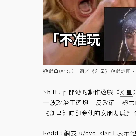
遊戲角落合成 圖／《劍星》遊戲截圖、Kno
Shift Up 開發的動作遊戲《
劍星
一波政治正確與「反政確」勢力
《劍星》時卻令他的女朋友感到
Reddit 網友 u/ovo_st