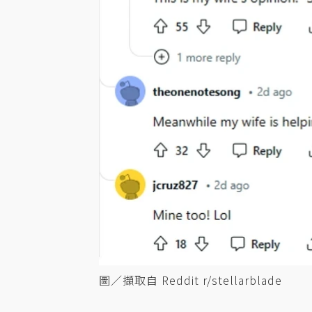
圖／擷取自 Reddit r/stellarblade