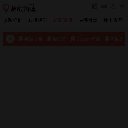
攻略分析
心得評測
新聞資訊
快評雜談
紳士專區
英雄聯盟
橘攸奈
Steam遊戲
吸點迷