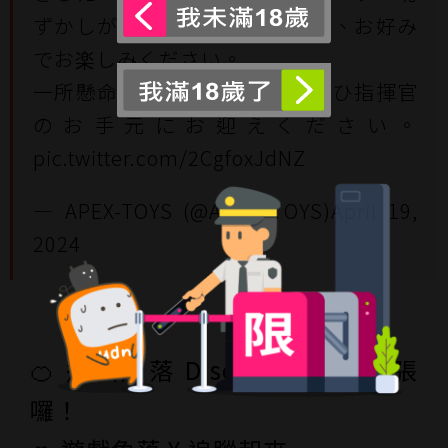
ずかしがり顔」も付属するので、お好み
でお楽しみください。
一所懸命頑張る「定安」を、ぜひ指揮官
のお手元にお迎えください。
pic.twitter.com/2CgfoxJdNZ
— APEX-TOYS (@APEX_TOYS)
April 19,
2024
🍊 遊戲角落 Discord 伺服器開張
囉！