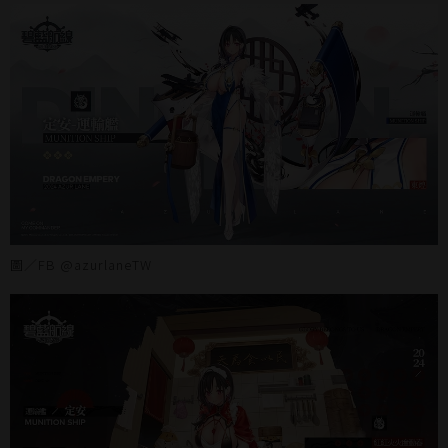
圖／FB @azurlaneTW