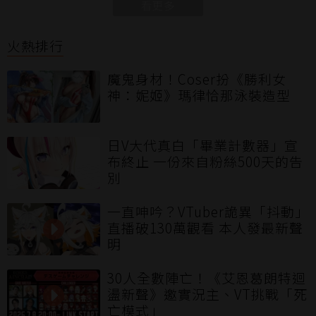
看更多
火熱排行
魔鬼身材！Coser扮《勝利女
神：妮姬》瑪律恰那泳裝造型
日V大代真白「畢業計數器」宣
布終止 一份來自粉絲500天的告
別
一直呻吟？VTuber詭異「抖動」
直播破130萬觀看 本人發最新聲
明
30人全數陣亡！《艾恩葛朗特迴
盪新聲》邀實況主、VT挑戰「死
亡模式」