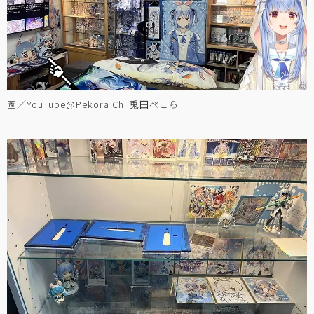
圖／YouTube@Pekora Ch. 兎田ぺこら