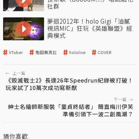
社群
夢迴2012年！holo Gigi「油膩
視訊MIC」狂玩《英雄聯盟》經
典模式
VTuber
兔田佩克拉
hololive
COVER
←
上一篇
《毀滅戰士2》長達26年Speedrun紀錄被打破！
玩家試了10萬次成功寫新猷
下一篇
→
紳士名繪師新服裝「童貞終結者」 簡直梅川伊芙
準備引領下一波二創風潮？
猜你喜歡