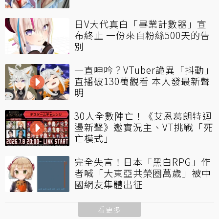
日V大代真白「畢業計數器」宣
布終止 一份來自粉絲500天的告
別
一直呻吟？VTuber詭異「抖動」
直播破130萬觀看 本人發最新聲
明
30人全數陣亡！《艾恩葛朗特迴
盪新聲》邀實況主、VT挑戰「死
亡模式」
完全失言！日本「黑白RPG」作
者喊「大東亞共榮圈萬歲」被中
國網友集體出征
看更多