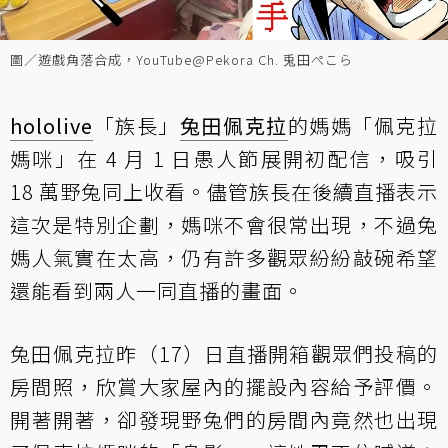
圖／遊戲角落合成，YouTube@Pekora Ch. 兎田ぺこら
hololive
「族長」
兔田佩克拉
的媽媽「佩克拉
媽咪」在 4 月 1 日愚人節展開初配信，吸引
18 萬野兔同上收看。儘管族長在後續直播表示
這次是特別企劃，媽咪不會很常出現，不過兔
媽人氣實在太高，仍有許多觀眾紛紛敲碗希望
還能看到兩人一同直播的畫面。
兔田佩克拉昨（17）日直播開箱觀眾們投稿的
房間照，欣賞大家屋內的擺設內容給予評價。
開著開著，卻發現野兔們的房間內竟然也出現