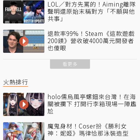
LOL／對方先罵的！Aiming離隊
聲明還原始末稱對方「不願與他
共事」
退款率99%！Steam《這款遊戲
200鎂》營收破4000萬元開發者
也傻眼
看更多
火熱排行
holo儒烏風亭螺鈿來台灣！在海
關被攔下 打開行李箱現場一陣尷
尬
魔鬼身材！Coser扮《勝利女
神：妮姬》瑪律恰那泳裝造型