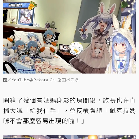
圖／YouTube@Pekora Ch. 兎田ぺこら
開箱了幾個有媽媽身影的房間後，族長也在直
播大喊「給我住手」，並反覆強調「佩克拉媽
咪不會那麼容易出現的啦！」