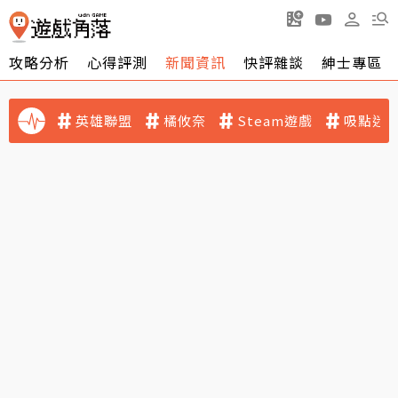
攻略分析
心得評測
新聞資訊
快評雜談
紳士專區
英雄聯盟
橘攸奈
Steam遊戲
吸點迷