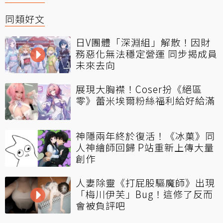
同類好文
日V團體「深淵組」解散！因財
務惡化無法穩定營運 同步揭成員
未來去向
展現大胸襟！Coser扮《絕區
零》蕾米埃爾粉絲福利給好給滿
神隱兩年終於復活！《冰菓》同
人神繪師回歸 P站重新上傳大量
創作
人妻除靈《打屁股驅魔師》出現
「梅川伊芙」Bug！這修了反而
會被負評吧