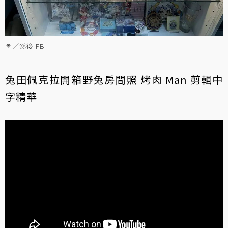
圖／然後 FB
兔田佩克拉開箱野兔房間照 烤肉 Man 剪輯中
字精華