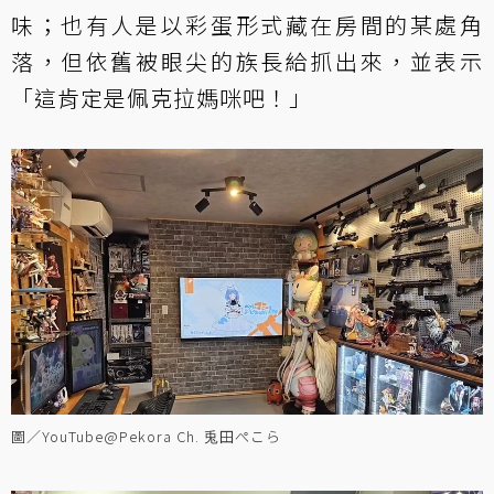
味；也有人是以彩蛋形式藏在房間的某處角
落，但依舊被眼尖的族長給抓出來，並表示
「這肯定是佩克拉媽咪吧！」
圖／YouTube@Pekora Ch. 兎田ぺこら