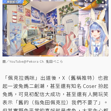
圖／YouTube@Pekora Ch. 兎田ぺこら
「佩克拉媽咪」出道後，X（舊稱推特）也掀
起一波兔媽二創潮，甚至還有知名 Coser 扮起
兔媽，可見初配信大成功，甚至還有人開玩笑
表示「舊的（指兔田佩克拉）我們不要了」。
但其實野兔平常的喜好就是虐兔，大家內心都