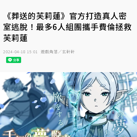
《葬送的芙莉蓮》官方打造真人密
室逃脫！最多6人組團攜手費倫拯救
芙莉蓮
2024-04-18 15:01
遊戲角落／玄軒軒