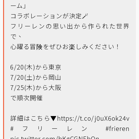
ーム」
コラボレーションが決定🪄
フリーレンの思い出から作られた世界
で、
心躍る冒険をぜひお楽しみください！
6/20(木)から東京
7/20(土)から岡山
7/25(木)から大阪
で順次開催
詳細はこちら▼
https://t.co/j0uX6ok24v
#フリーレン
#frieren
pic.twitter.com/bKgCGNEbQn