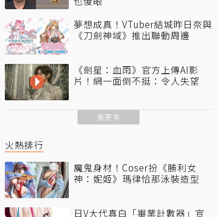
也傻眼
夢想成真！VTuber結城昨日奈與
《刀劍神域》推出聯動周邊
《劍星：血雨》官方上傳AI影
片！網一面倒不挺：令人失望
看更多
火熱排行
魔鬼身材！Coser扮《勝利女
神：妮姬》瑪律恰那泳裝造型
日V大代真白「畢業計數器」宣