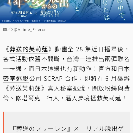
圖／X@Anime_Frieren
《
葬送的芙莉蓮
》動畫全 28 集近日播畢後，
各式活動依舊不間斷，台灣一連推出兩彈聯名
一卡通，而日本這邊也有新動作！官方和日本
密室逃脫
公司 SCRAP 合作，即將在 6 月舉辦
《葬送芙莉蓮》真人秘室逃脫，開放粉絲與費
倫、修塔爾克一行人，潛入夢境拯救芙莉蓮！
『葬送のフリーレン』×「リアル脱出ゲ