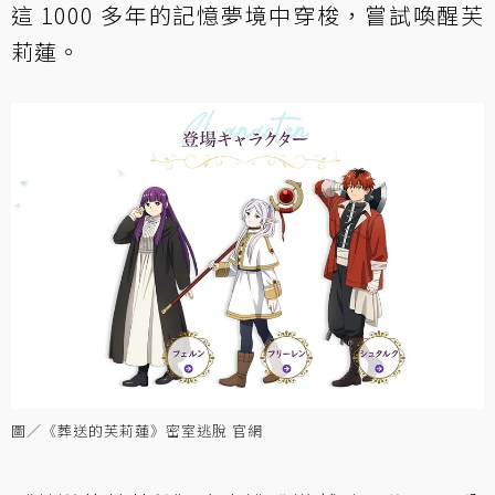
這 1000 多年的記憶夢境中穿梭，嘗試喚醒芙
莉蓮。
圖／《葬送的芙莉蓮》密室逃脫 官網