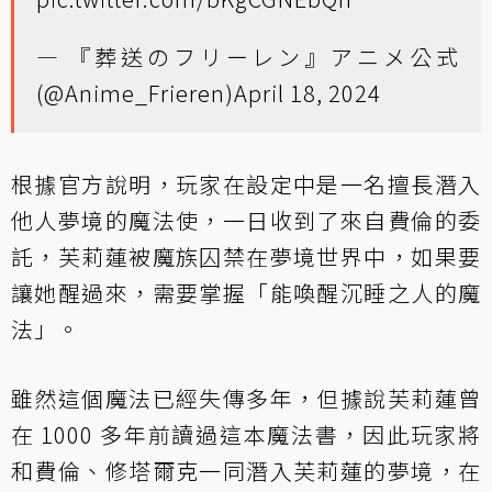
— 『葬送のフリーレン』アニメ公式
(@Anime_Frieren)
April 18, 2024
根據官方說明，玩家在設定中是一名擅長潛入
他人夢境的魔法使，一日收到了來自費倫的委
託，芙莉蓮被魔族囚禁在夢境世界中，如果要
讓她醒過來，需要掌握「能喚醒沉睡之人的魔
法」。
雖然這個魔法已經失傳多年，但據說芙莉蓮曾
在 1000 多年前讀過這本魔法書，因此玩家將
和費倫、修塔爾克一同潛入芙莉蓮的夢境，在