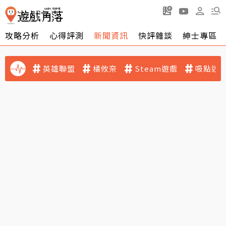
攻略分析
心得評測
新聞資訊
快評雜談
紳士專區
英雄聯盟
橘攸奈
Steam遊戲
吸點迷