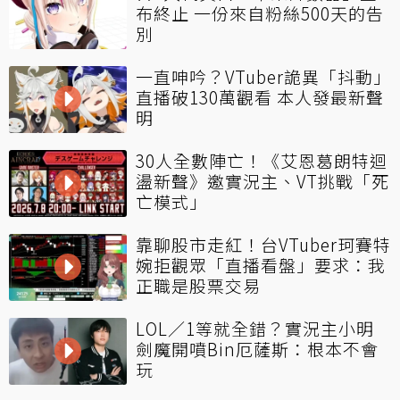
布終止 一份來自粉絲500天的告
別
一直呻吟？VTuber詭異「抖動」
直播破130萬觀看 本人發最新聲
明
30人全數陣亡！《艾恩葛朗特迴
盪新聲》邀實況主、VT挑戰「死
亡模式」
靠聊股市走紅！台VTuber珂賽特
婉拒觀眾「直播看盤」要求：我
正職是股票交易
LOL／1等就全錯？實況主小明
劍魔開噴Bin厄薩斯：根本不會
玩