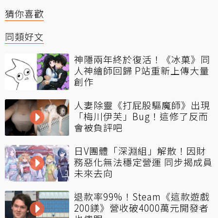
猜你喜歡
同類好文
神隱兩年終於復活！《冰菓》同
人神繪師回歸 P站重新上傳大量
創作
人妻除靈《打屁股驅魔師》出現
「梅川伊芙」Bug！這修了反而
會被負評吧
日V團體「深淵組」解散！因財
務惡化無法穩定營運 同步揭成員
未來去向
退款率99%！Steam《這款遊戲
200鎂》營收破4000萬元開發者