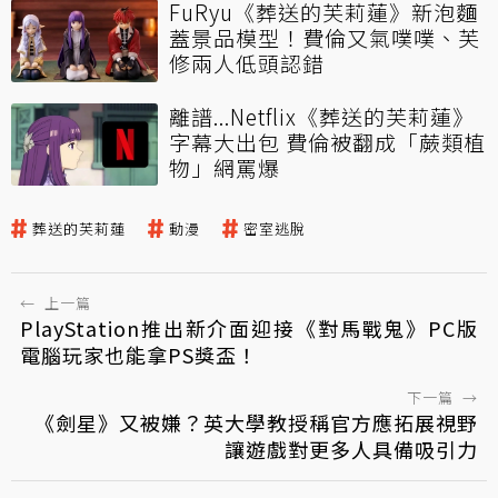
FuRyu《葬送的芙莉蓮》新泡麵
蓋景品模型！費倫又氣噗噗、芙
修兩人低頭認錯
離譜...Netflix《葬送的芙莉蓮》
字幕大出包 費倫被翻成「蕨類植
物」網罵爆
葬送的芙莉蓮
動漫
密室逃脫
←
上一篇
PlayStation推出新介面迎接《對馬戰鬼》PC版
電腦玩家也能拿PS獎盃！
下一篇
→
《劍星》又被嫌？英大學教授稱官方應拓展視野
讓遊戲對更多人具備吸引力