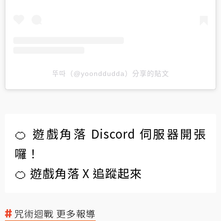
뚜따（@yoonddudda）分享的貼文
🍊 遊戲角落 Discord 伺服器開張
囉！
🍊 遊戲角落 X 追蹤起來
咒術迴戰 更多報導