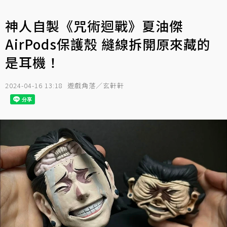
神人自製《咒術迴戰》夏油傑
AirPods保護殼 縫線拆開原來藏的
是耳機！
2024-04-16 13:18
遊戲角落／玄軒軒