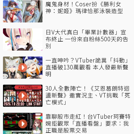
魔鬼身材！Coser扮《勝利女
神：妮姬》瑪律恰那泳裝造型
日V大代真白「畢業計數器」宣
布終止 一份來自粉絲500天的告
別
一直呻吟？VTuber詭異「抖動」
直播破130萬觀看 本人發最新聲
明
30人全數陣亡！《艾恩葛朗特迴
盪新聲》邀實況主、VT挑戰「死
亡模式」
靠聊股市走紅！台VTuber珂賽特
婉拒觀眾「直播看盤」要求：我
正職是股票交易