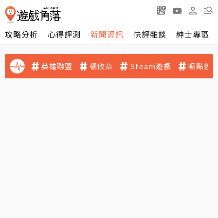
攻略分析
心得評測
新聞資訊
快評雜談
紳士專區
英雄聯盟
橘攸奈
Steam遊戲
吸點迷