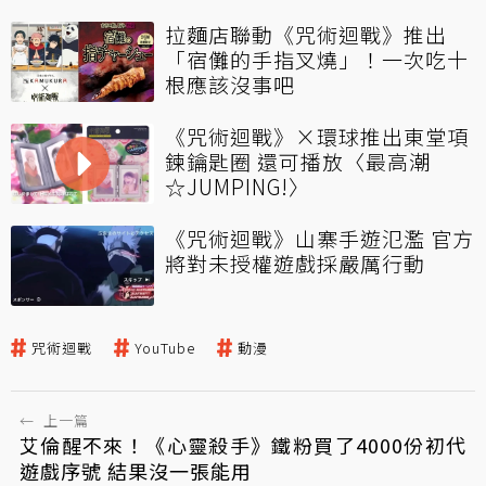
拉麵店聯動《咒術迴戰》推出
「宿儺的手指叉燒」！一次吃十
根應該沒事吧
《咒術迴戰》×環球推出東堂項
鍊鑰匙圈 還可播放〈最高潮
☆JUMPING!〉
《咒術迴戰》山寨手遊氾濫 官方
將對未授權遊戲採嚴厲行動
咒術迴戰
YouTube
動漫
←
上一篇
艾倫醒不來！《心靈殺手》鐵粉買了4000份初代
遊戲序號 結果沒一張能用