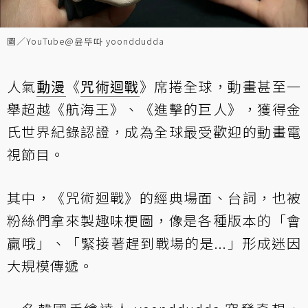
圖／YouTube@윤뚜따 yoonddudda
人氣
動漫
《
咒術迴戰
》席捲全球，動畫甚至一
舉超越《航海王》、《進擊的巨人》，獲得金
氏世界紀錄認證，成為全球最受歡迎的動畫電
視節目。
其中，《咒術迴戰》的經典場面、台詞，也被
粉絲們拿來製趣味梗圖，像是各種版本的「會
贏哦」、「緊接著趕到戰場的是...」形成迷因
大規模傳遞。