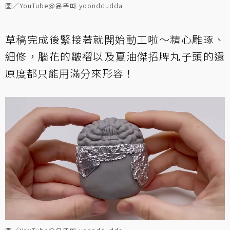
圖／YouTube@윤뚜따 yoonddudda
草稿完成後緊接著就開始動工啦～精心雕琢、
細修，腦花的皺褶以及夏油傑招牌丸子頭的還
原度都只能用滿分來形容！