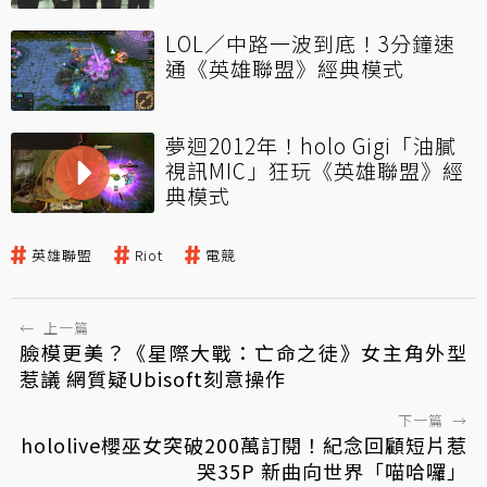
LOL／中路一波到底！3分鐘速
通《英雄聯盟》經典模式
夢迴2012年！holo Gigi「油膩
視訊MIC」狂玩《英雄聯盟》經
典模式
英雄聯盟
Riot
電競
←
上一篇
臉模更美？《星際大戰：亡命之徒》女主角外型
惹議 網質疑Ubisoft刻意操作
下一篇
→
hololive櫻巫女突破200萬訂閱！紀念回顧短片惹
哭35P 新曲向世界「喵哈囉」