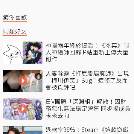
猜你喜歡
同類好文
神隱兩年終於復活！《冰菓》同
人神繪師回歸 P站重新上傳大量
創作
人妻除靈《打屁股驅魔師》出現
「梅川伊芙」Bug！這修了反而
會被負評吧
日V團體「深淵組」解散！因財
務惡化無法穩定營運 同步揭成員
未來去向
退款率99%！Steam《這款遊戲