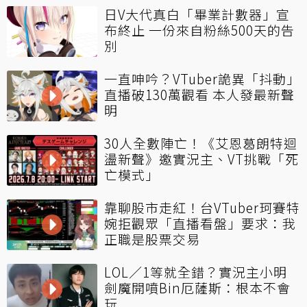
日V大代真白「畢業計數器」宣
布終止 一份來自粉絲500天的告
別
一直呻吟？VTuber詭異「抖動」
直播破130萬觀看 本人發最新聲
明
30人全數陣亡！《艾恩葛朗特迴
盪新聲》邀實況主、VT挑戰「死
亡模式」
靠聊股市走紅！台VTuber珂賽特
婉拒觀眾「直播看盤」要求：我
正職是股票交易
LOL／1等就全錯？實況主小明
劍魔開噴Bin厄薩斯：根本不會
玩