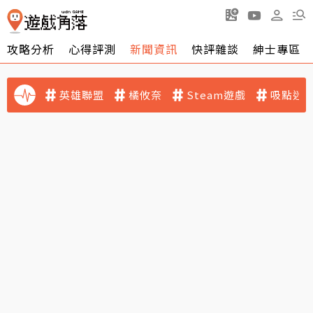
攻略分析
心得評測
新聞資訊
快評雜談
紳士專區
英雄聯盟
橘攸奈
Steam遊戲
吸點迷