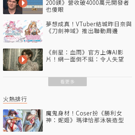
200鎂》營收破4000萬元開發者
也傻眼
夢想成真！VTuber結城昨日奈與
《刀劍神域》推出聯動周邊
《劍星：血雨》官方上傳AI影
片！網一面倒不挺：令人失望
看更多
火熱排行
魔鬼身材！Coser扮《勝利女
神：妮姬》瑪律恰那泳裝造型