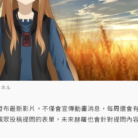
ャンネル
點發布最新影片，不僅會宣傳動畫消息，每周還會
觀眾投稿提問的表單，未來赫蘿也會針對提問內