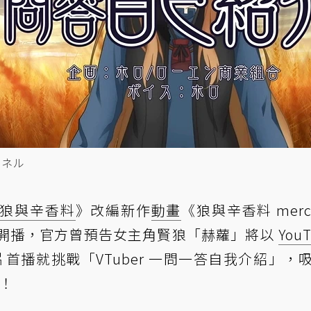
ャンネル
狼與辛香料
》改編新作
動畫
《狼與辛香料 merch
f》已經正式開播，官方曾預告女主角賢狼「赫蘿」將以
You
首播就挑戰「VTuber 一問一答自我介紹」，
到！