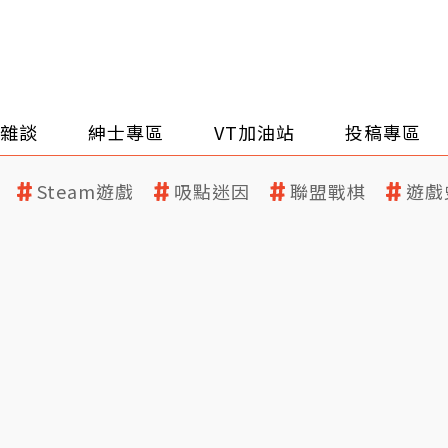
雜談
紳士專區
VT加油站
投稿專區
Steam遊戲
吸點迷因
聯盟戰棋
遊戲