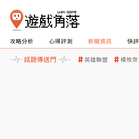
攻略分析
心得評測
新聞資訊
快評
話題傳送門
英雄聯盟
橘攸奈