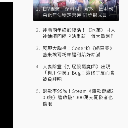
日V團體「深淵組」解散！因財務
惡化無法穩定營運 同步揭成員未
來去向
神隱兩年終於復活！《冰菓》同人
神繪師回歸 P站重新上傳大量創作
展現大胸襟！Coser扮《絕區零》
蕾米埃爾粉絲福利給好給滿
人妻除靈《打屁股驅魔師》出現
「梅川伊芙」Bug！這修了反而會
被負評吧
退款率99%！Steam《這款遊戲2
00鎂》營收破4000萬元開發者也
傻眼