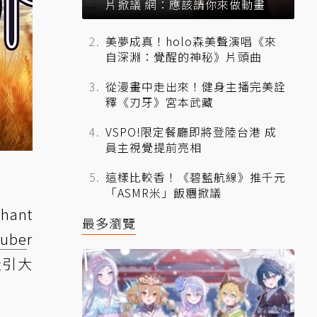
片掀議 網：應該請你來做動畫
美夢成真！holo森美聲演唱《來
自深淵：覺醒的神秘》片頭曲
從漫畫中走出來！健身主播完美詮
釋《刃牙》宮本武藏
VSPO!限定餐廳即將登陸台港 成
員主視覺提前亮相
這樣比較香！《碧藍航線》推千元
「ASMR米」飯糰掀議
ant
最多瀏覽
Tube
r
吸引大