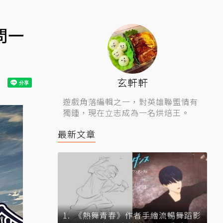
問一
玄軒軒
遊戲角落編輯之一，對英雄聯盟情有
獨鍾，現在立志成為一名烘焙王。
最新文章
《熱舞青春》作者手繪流暢舞蹈影