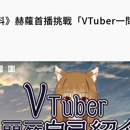
》赫蘿首播挑戰「VTuber一