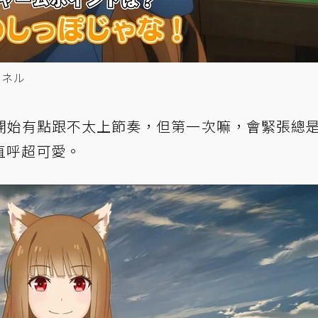
ャンネル
開始有點跟不太上節奏，但第一次嘛，會緊張總
直呼超可愛。