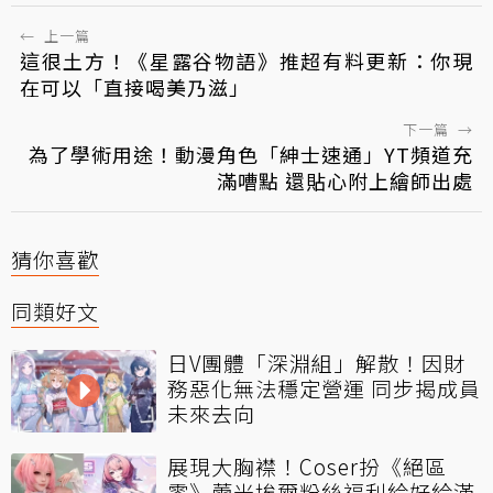
←
上一篇
這很土方！《星露谷物語》推超有料更新：你現
在可以「直接喝美乃滋」
下一篇
→
為了學術用途！動漫角色「紳士速通」YT頻道充
滿嘈點 還貼心附上繪師出處
猜你喜歡
同類好文
日V團體「深淵組」解散！因財
務惡化無法穩定營運 同步揭成員
未來去向
展現大胸襟！Coser扮《絕區
零》蕾米埃爾粉絲福利給好給滿