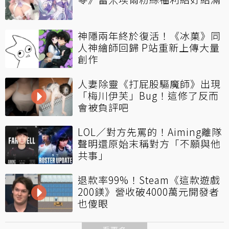
神隱兩年終於復活！《冰菓》同
人神繪師回歸 P站重新上傳大量
創作
人妻除靈《打屁股驅魔師》出現
「梅川伊芙」Bug！這修了反而
會被負評吧
LOL／對方先罵的！Aiming離隊
聲明還原始末稱對方「不願與他
共事」
退款率99%！Steam《這款遊戲
200鎂》營收破4000萬元開發者
也傻眼