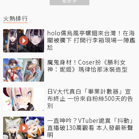
看更多
火熱排行
holo儒烏風亭螺鈿來台灣！在海
關被攔下 打開行李箱現場一陣尷
尬
魔鬼身材！Coser扮《勝利女
神：妮姬》瑪律恰那泳裝造型
日V大代真白「畢業計數器」宣
布終止 一份來自粉絲500天的告
別
一直呻吟？VTuber詭異「抖動」
直播破130萬觀看 本人發最新聲
明