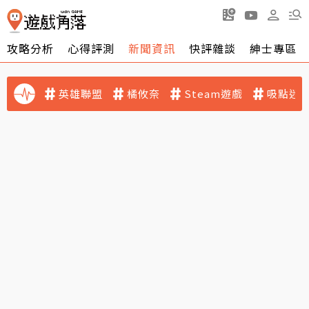
攻略分析
心得評測
新聞資訊
快評雜談
紳士專區
英雄聯盟
橘攸奈
Steam遊戲
吸點迷