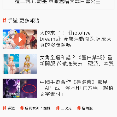
造二創3D動畫 萊徹囂嘈大戰白雪公主
手遊 更多報導
大的來了！《hololive
Dreams》泳裝活動開跑 這麼大
真的沒問題嗎
女角全遭和諧？《塵白禁域》重
新開服 卻徹底失去「硬派」本質
中國手遊合作《魯路修》驚見
「AI生成」浮水印 官方稱「誤植
文字素材」
手遊
勝利女神：妮姬
二次元
檔妮版