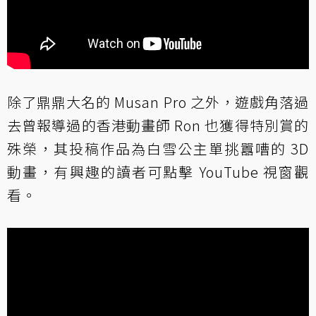
除了鼎鼎大名的 Musan Pro 之外，遊戲角落過
去曾報導過的香港動畫師 Ron 也獲得特別賞的
殊榮，其投稿作品為白雪公主單挑囂嘈的 3D
動畫，有興趣的讀者可點擊 YouTube 視窗觀
看。