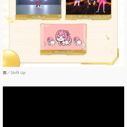
圖／Shift Up