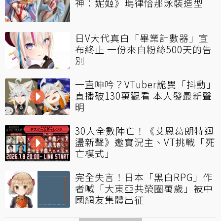
神：妮姬》瑪律恰那泳裝造型
日V大代真白「畢業計數器」宣
布終止 一份來自粉絲500天的告
別
一直呻吟？VTuber詭異「抖動」
直播破130萬觀看 本人發最新聲
明
30人全數陣亡！《艾恩葛朗特迴
盪新聲》邀實況主、VT挑戰「死
亡模式」
完全失言！日本「黑白RPG」作
者喊「大東亞共榮圈萬歲」被中
國網友集體出征