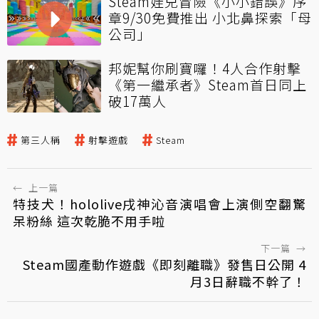
Steam娃兒冒險《小小錯誤》序
章9/30免費推出 小北鼻探索「母
公司」
邦妮幫你刷寶囉！4人合作射擊
《第一繼承者》Steam首日同上
破17萬人
第三人稱
射擊遊戲
Steam
←
上一篇
特技犬！hololive戌神沁音演唱會上演側空翻驚
呆粉絲 這次乾脆不用手啦
下一篇
→
Steam國產動作遊戲《即刻離職》發售日公開 4
月3日辭職不幹了！