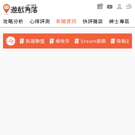
攻略分析
心得評測
新聞資訊
快評雜談
紳士專區
英雄聯盟
橘攸奈
Steam遊戲
吸點迷