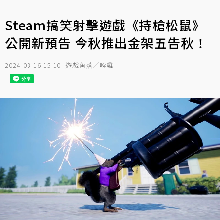
Steam搞笑射擊遊戲《持槍松鼠》
公開新預告 今秋推出金架五告秋！
2024-03-16 15:10
遊戲角落／啄雞