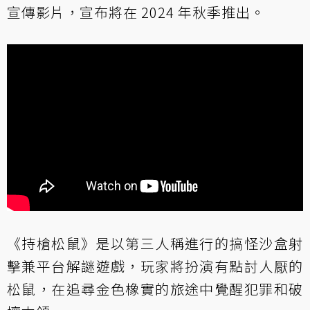
宣傳影片，宣布將在 2024 年秋季推出。
《持槍松鼠》是以第三人稱進行的搞怪沙盒射
擊兼平台解謎遊戲，玩家將扮演有點討人厭的
松鼠，在追尋金色橡實的旅途中覺醒犯罪和破