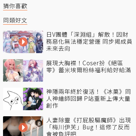
猜你喜歡
同類好文
日V團體「深淵組」解散！因財
務惡化無法穩定營運 同步揭成員
未來去向
展現大胸襟！Coser扮《絕區
零》蕾米埃爾粉絲福利給好給滿
神隱兩年終於復活！《冰菓》同
人神繪師回歸 P站重新上傳大量
創作
人妻除靈《打屁股驅魔師》出現
「梅川伊芙」Bug！這修了反而
會被負評吧