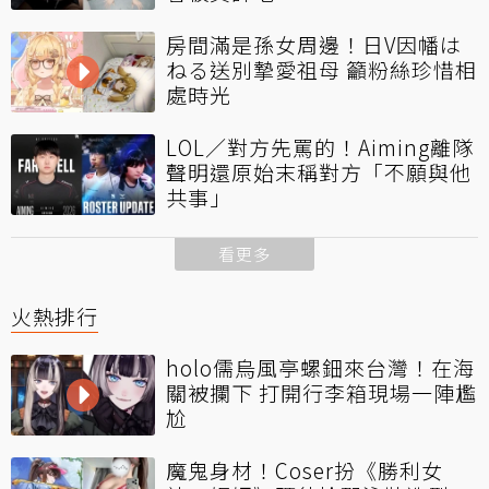
房間滿是孫女周邊！日V因幡は
ねる送別摯愛祖母 籲粉絲珍惜相
處時光
LOL／對方先罵的！Aiming離隊
聲明還原始末稱對方「不願與他
共事」
看更多
火熱排行
holo儒烏風亭螺鈿來台灣！在海
關被攔下 打開行李箱現場一陣尷
尬
魔鬼身材！Coser扮《勝利女