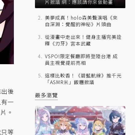
片掀議 網：應該請你來做動畫
美夢成真！holo森美聲演唱《來
自深淵：覺醒的神秘》片頭曲
從漫畫中走出來！健身主播完美詮
釋《刃牙》宮本武藏
VSPO!限定餐廳即將登陸台港 成
員主視覺提前亮相
這樣比較香！《碧藍航線》推千元
「ASMR米」飯糰掀議
推出後
最多瀏覽
又有一
影片。
我只等