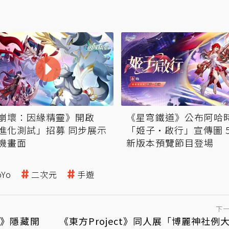
崩壞：因緣精靈》開啟
《星穹鐵道》公布阿哈
進化測試」招募 同步展示
「姬子·啟行」宣傳圖 5
機畫面
新版本預覽節目登場
oYo
二次元
手遊
下
》隱藏開
《東方Project》同人展「博麗神社例大