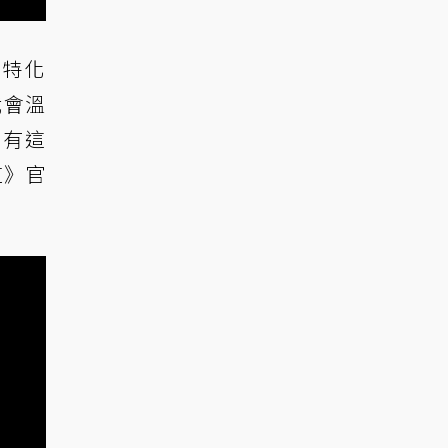
用特化
我會溫
只有這
道》官