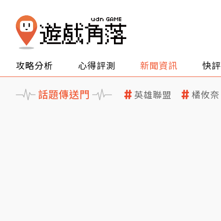
攻略分析
心得評測
新聞資訊
快評
話題傳送門
英雄聯盟
橘攸奈