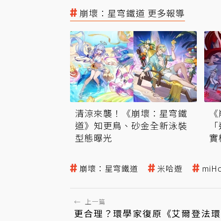
崩壞：星穹鐵道 更多報導
清涼來襲！《崩壞：星穹鐵
《
道》知更鳥、砂金全新泳裝
「
型態曝光
實
崩壞：星穹鐵道
米哈遊
miH
←
上一篇
更合理？環學家復原《艾爾登法環