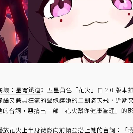
崩壞：星穹鐵道
》五星角色「花火」自 2.0 版本
詭譎又兼具狂氣的聲線讓她的二創滿天飛，近期
她的台詞，惡搞出一部「花火幫你健康管理」的
播放花火上半身微微向前傾並搭上她的台詞：「