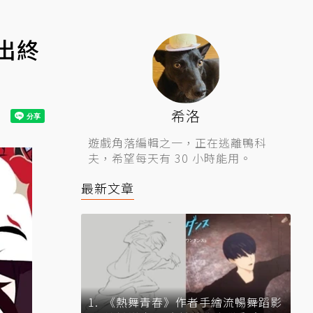
出終
希洛
遊戲角落編輯之一，正在逃離鴨科
夫，希望每天有 30 小時能用。
最新文章
《熱舞青春》作者手繪流暢舞蹈影