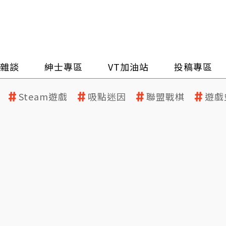
雜談
紳士專區
VT加油站
投稿專區
Steam遊戲
吸點迷因
聯盟戰棋
遊戲