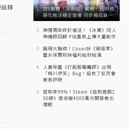
即話鋒
日V團體「深淵組」解散！因財務
惡化無法穩定營運 同步揭成員未
來去向
神隱兩年終於復活！《冰菓》同人
神繪師回歸 P站重新上傳大量創作
展現大胸襟！Coser扮《絕區零》
蕾米埃爾粉絲福利給好給滿
人妻除靈《打屁股驅魔師》出現
「梅川伊芙」Bug！這修了反而會
被負評吧
退款率99%！Steam《這款遊戲2
00鎂》營收破4000萬元開發者也
傻眼