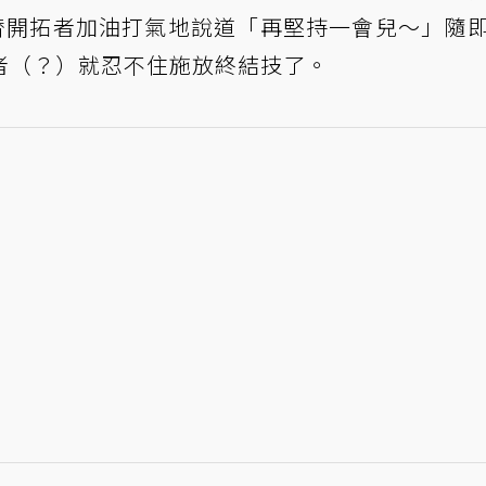
看似替開拓者加油打氣地說道「再堅持一會兒～」隨
者（？）就忍不住施放終結技了。