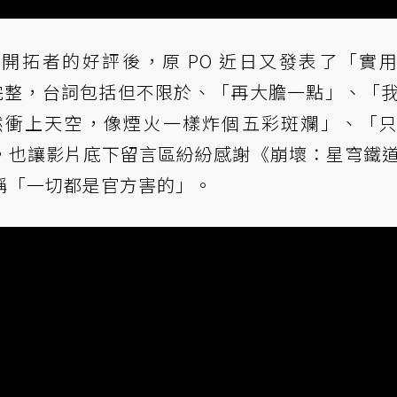
量開拓者的好評後，原 PO 近日又發表了「實
更完整，台詞包括但不限於、「再大膽一點」、「
然衝上天空，像煙火一樣炸個五彩斑斕」、「
，也讓影片底下留言區紛紛感謝《崩壞：星穹鐵
稱「一切都是官方害的」。