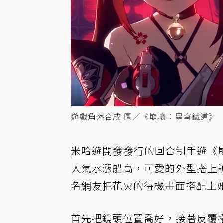
遊戲角落合成 圖／《崩壞：星穹鐵道》
米哈遊
開發發行的回合制
手遊
《
人氣水漲船高，可愛的外型搭上
名網友把花火的待機畫面搭配上
首先把鏡頭位置喬好，接著反覆