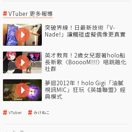
VTuber 更多報導
突破界線！日最新技術「V-
Nade!」讓觸碰虛擬偶像更真實
英才教育！2歲女兒跟著holo船
長新歌〈BooooM!!!〉唱跳融化
社群
夢迴2012年！holo Gigi「油膩
視訊MIC」狂玩《英雄聯盟》經
典模式
VTuber
みけねこ