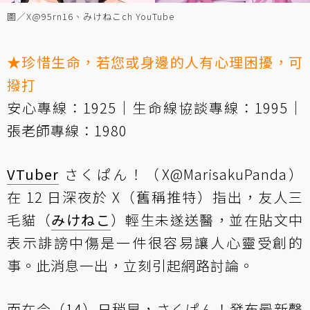
圖／X@95rn16、みけねこch YouTube
★珍惜生命，若您或身邊的人有心理困擾，可
撥打
安心專線：1925｜生命線協談專線：1995｜
張老師專線：1980
VTuber
さくぱん！（X@MarisakuPanda）
在 12 日深夜於 X（舊稱推特）指出，友人三
毛貓（
みけねこ
）輕生未遂送醫，並在貼文中
表示誹謗中傷是一件很容易讓人心靈受創的
事。此消息一出，立刻引起網路討論。
而在今（14）日稍早，さくぱん！發布最新聲