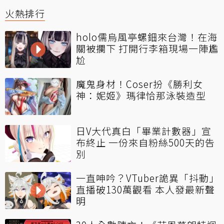
火熱排行
holo儒烏風亭螺鈿來台灣！在海
關被攔下 打開行李箱現場一陣尷
尬
魔鬼身材！Coser扮《勝利女
神：妮姬》瑪律恰那泳裝造型
日V大代真白「畢業計數器」宣
布終止 一份來自粉絲500天的告
別
一直呻吟？VTuber詭異「抖動」
直播破130萬觀看 本人發最新聲
明