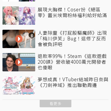
展現大胸襟！Coser扮《絕區
零》蕾米埃爾粉絲福利給好給滿
人妻除靈《打屁股驅魔師》出現
「梅川伊芙」Bug！這修了反而
會被負評吧
退款率99%！Steam《這款遊戲
200鎂》營收破4000萬元開發者
也傻眼
夢想成真！VTuber結城昨日奈與
《刀劍神域》推出聯動周邊
看更多