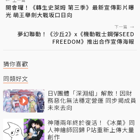
←
上一篇
開會囉！《轉生史萊姆 第三季》最新宣傳影片曝
光 萌王舉劍大戰坂口日向
下一篇
→
夢幻聯動！《沙丘2》x《機動戰士鋼彈SEED
FREEDOM》推出合作宣傳海報
猜你喜歡
同類好文
日V團體「深淵組」解散！因財
務惡化無法穩定營運 同步揭成員
未來去向
神隱兩年終於復活！《冰菓》同
人神繪師回歸 P站重新上傳大量
創作