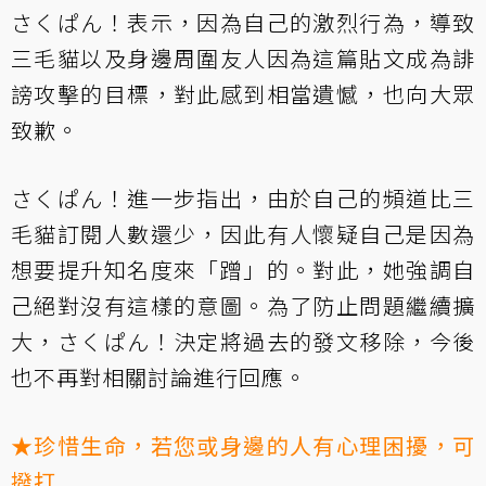
さくぱん！表示，因為自己的激烈行為，導致
三毛貓以及身邊周圍友人因為這篇貼文成為誹
謗攻擊的目標，對此感到相當遺憾，也向大眾
致歉。
さくぱん！進一步指出，由於自己的頻道比三
毛貓訂閱人數還少，因此有人懷疑自己是因為
想要提升知名度來「蹭」的。對此，她強調自
己絕對沒有這樣的意圖。為了防止問題繼續擴
大，さくぱん！決定將過去的發文移除，今後
也不再對相關討論進行回應。
★珍惜生命，若您或身邊的人有心理困擾，可
撥打