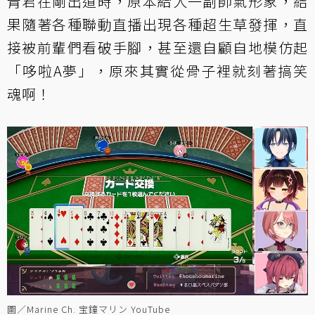
青君在剛出道時，原本給人一副帥氣形象，結
果隨著各種聯動直播出現各種超生草發揮，直
接被前輩們看破手腳，甚至還自顧自地模仿起
「哆啦A夢」，原來其實從骨子裡就刻著搞笑
魂啊！
圖／Marine Ch. 宝鐘マリン YouTube