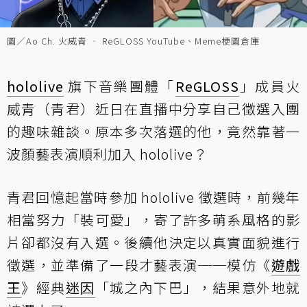
圖／Ao Ch. 火威青 ‐ ReGLOSS YouTube、Meme梗圖倉庫
hololive
旗下音樂團體「
ReGLOSS
」成員火
威青（青君）近日在直播中分享自己徵選入團
的趣味雜談。原本多次落選的他，竟然靠著一
波顏藝表演順利加入 hololive？
青君回憶起當時參加 hololive 徵選時，前幾年
相當努力「裝可愛」，寄了許多萌系風格的影
片卻都沒有入選。後續他決定以真實面貌進行
徵選，並準備了一段才藝表演──模仿《
遊戲
王
》經典
迷因
「城之內下巴」，結果意外地就