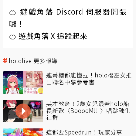
🍊 遊戲角落 Discord 伺服器開張
囉！
🍊 遊戲角落 X 追蹤起來
hololive 更多報導
連菁櫻都能懂捏！holo櫻巫女推
出聯名中學參考書
英才教育！2歲女兒跟著holo船
長新歌〈BooooM!!!〉唱跳融化
社群
這都要Speedrun！玩家分享