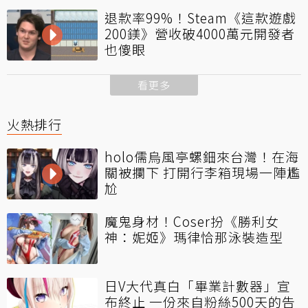
退款率99%！Steam《這款遊戲
200鎂》營收破4000萬元開發者
也傻眼
看更多
火熱排行
holo儒烏風亭螺鈿來台灣！在海
關被攔下 打開行李箱現場一陣尷
尬
魔鬼身材！Coser扮《勝利女
神：妮姬》瑪律恰那泳裝造型
日V大代真白「畢業計數器」宣
布終止 一份來自粉絲500天的告