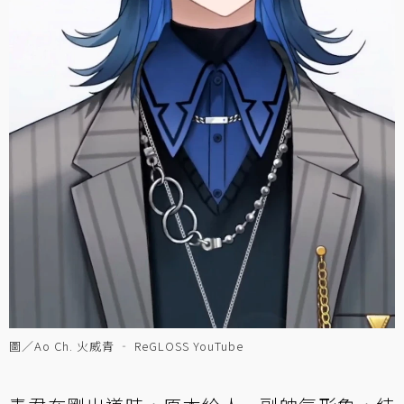
圖／Ao Ch. 火威青 ‐ ReGLOSS YouTube