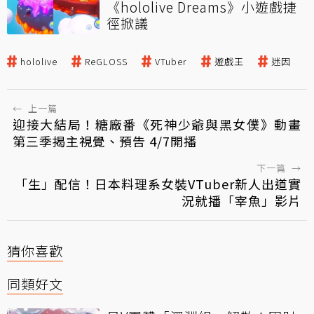
《hololive Dreams》小遊戲捷
徑掀議
hololive
ReGLOSS
VTuber
遊戲王
迷因
←
上一篇
迎接大結局！糖廠番《死神少爺與黑女僕》動畫
第三季揭主視覺、預告 4/7開播
下一篇
→
「生」配信！日本料理系女裝VTuber新人出道實
況就播「宰魚」影片
猜你喜歡
同類好文