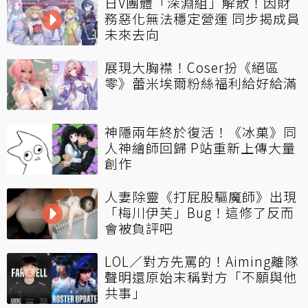
日V團體「深淵組」解散！因財
務惡化無法穩定營運 同步揭成員
未來去向
展現大胸襟！Coser扮《絕區
零》蕾米埃爾粉絲福利給好給滿
神隱兩年終於復活！《冰菓》同
人神繪師回歸 P站重新上傳大量
創作
人妻除靈《打屁股驅魔師》出現
「梅川伊芙」Bug！這修了反而
會被負評吧
LOL／對方先罵的！Aiming離隊
聲明還原始末稱對方「不願與他
共事」