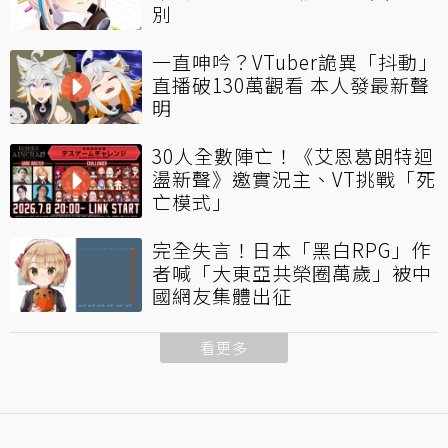
別
一直呻吟？VTuber詭異「抖動」
直播破130萬觀看 本人發最新聲
明
30人全數陣亡！《艾恩葛朗特迴
盪新聲》邀實況主、VT挑戰「死
亡模式」
完全失言！日本「黑白RPG」作
者喊「大東亞共榮圈萬歲」被中
國網友集體出征
看更多