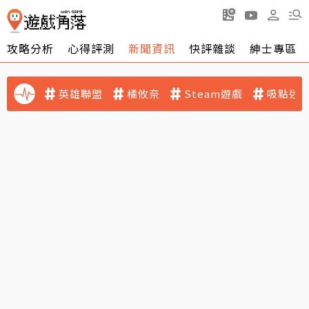
攻略分析
心得評測
新聞資訊
快評雜談
紳士專區
英雄聯盟
橘攸奈
Steam遊戲
吸點迷