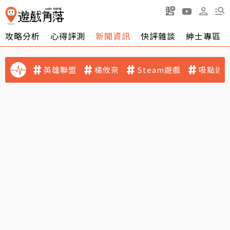
攻略分析
心得評測
新聞資訊
快評雜談
紳士專區
英雄聯盟
橘攸奈
Steam遊戲
吸點迷