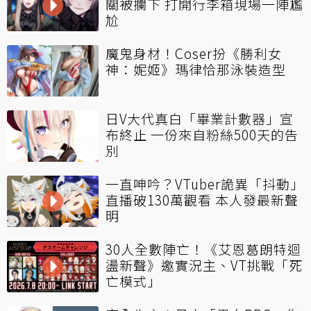
關被攔下 打開行李箱現場一陣尷
尬
魔鬼身材！Coser扮《勝利女
神：妮姬》瑪律恰那泳裝造型
日V大代真白「畢業計數器」宣
布終止 一份來自粉絲500天的告
別
一直呻吟？VTuber詭異「抖動」
直播破130萬觀看 本人發最新聲
明
30人全數陣亡！《艾恩葛朗特迴
盪新聲》邀實況主、VT挑戰「死
亡模式」