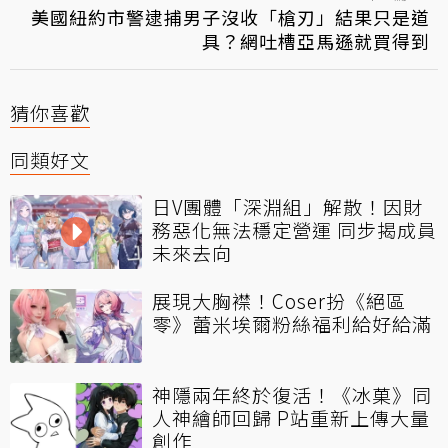
美國紐約市警逮捕男子沒收「槍刃」結果只是道
具？網吐槽亞馬遜就買得到
猜你喜歡
同類好文
日V團體「深淵組」解散！因財
務惡化無法穩定營運 同步揭成員
未來去向
展現大胸襟！Coser扮《絕區
零》蕾米埃爾粉絲福利給好給滿
神隱兩年終於復活！《冰菓》同
人神繪師回歸 P站重新上傳大量
創作