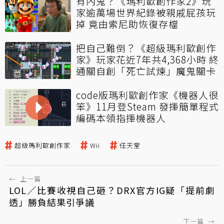
有內鬼？《瑪利歐創作家2》玩
家逾萬場世界紀錄被親戚屁孩玩
掉 竟由索尼助恢復存檔
把自己難倒？《超級瑪利歐創作
家》玩家花近7年共4,368小時 終
通關自創「死亡試煉」魔鬼關卡
code版瑪利歐創作家《機器人很
笨》11月登Steam 發揮簡單程式
編碼本領指揮機器人
超級瑪利歐創作家
Wii
任天堂
←
上一篇
LOL／比賽收視自己砸？DRX官方IG疑「提前劇
透」勝負結果引爭議
下一篇
→