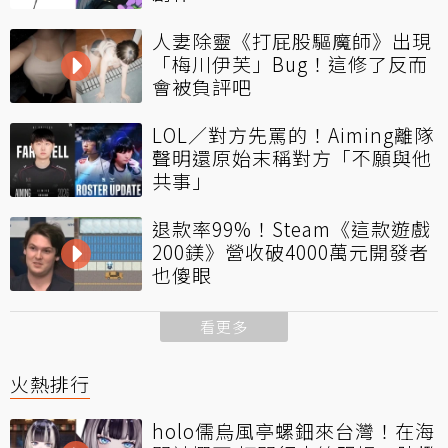
人妻除靈《打屁股驅魔師》出現
「梅川伊芙」Bug！這修了反而
會被負評吧
LOL／對方先罵的！Aiming離隊
聲明還原始末稱對方「不願與他
共事」
退款率99%！Steam《這款遊戲
200鎂》營收破4000萬元開發者
也傻眼
看更多
火熱排行
holo儒烏風亭螺鈿來台灣！在海