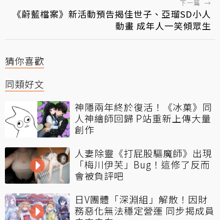
下一篇
→
《蔚藍檔案》新活動預告揭佳世子、亞瑠SD小人
動畫 成年人一笑傾眾生
猜你喜歡
同類好文
神隱兩年終於復活！《冰菓》同
人神繪師回歸 P站重新上傳大量
創作
人妻除靈《打屁股驅魔師》出現
「梅川伊芙」Bug！這修了反而
會被負評吧
日V團體「深淵組」解散！因財
務惡化無法穩定營運 同步揭成員