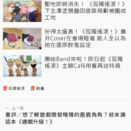
聖地即將消失！ 《孤獨搖滾！》
下北澤塗鴉牆因道路規劃被圍成
工地
扮得太逼真！《孤獨搖滾！》廣
井Coser在會場睡著 路人全以為
她在還原醉鬼設定
團結Band來啦！即日起《孤獨
搖滾》主題Café用餐再送特典
孤獨搖滾
動畫
←
上一篇
書評／想了解遊戲開發種種的眉眉角角？就來讀
這本《通關升級！》