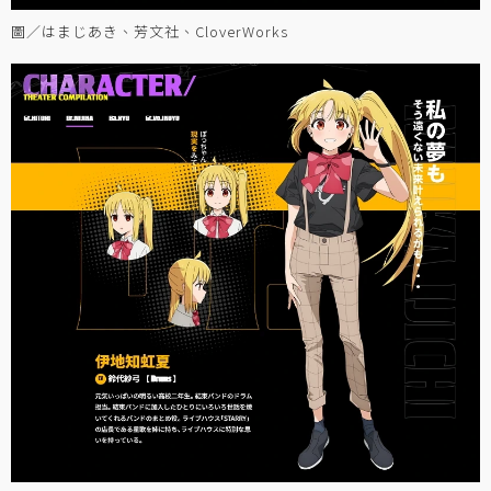
圖／はまじあき、芳文社、CloverWorks