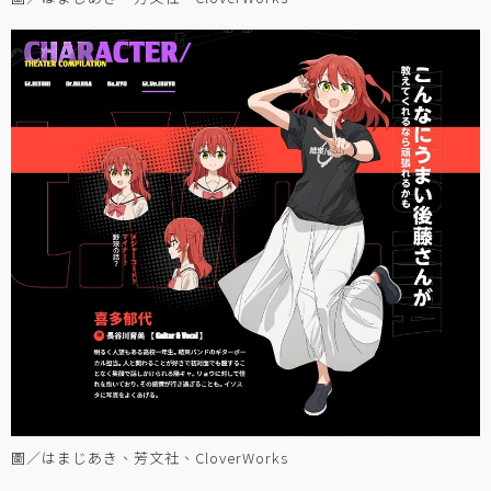
圖／はまじあき、芳文社、CloverWorks