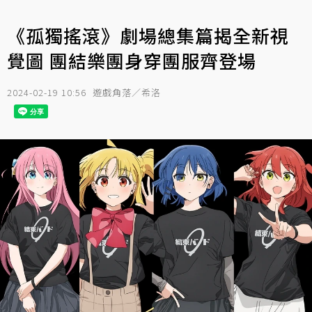
《孤獨搖滾》劇場總集篇揭全新視
覺圖 團結樂團身穿團服齊登場
2024-02-19 10:56
遊戲角落／希洛