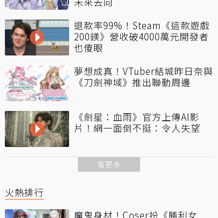
未來去向
退款率99%！Steam《這款遊戲
200鎂》營收破4000萬元開發者
也傻眼
夢想成真！VTuber結城昨日奈與
《刀劍神域》推出聯動周邊
《劍星：血雨》官方上傳AI影
片！網一面倒不挺：令人失望
看更多
火熱排行
魔鬼身材！Coser扮《勝利女