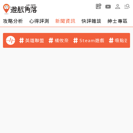
攻略分析
心得評測
新聞資訊
快評雜談
紳士專區
英雄聯盟
橘攸奈
Steam遊戲
吸點迷