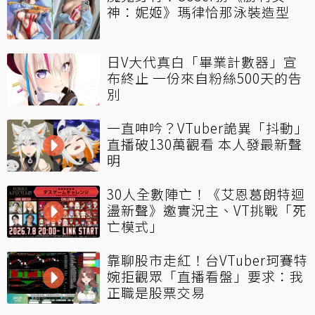
神：妮姬》瑪律恰那泳裝造型
日V大代真白「畢業計數器」宣
布終止 一份來自粉絲500天的告
別
一直呻吟？VTuber詭異「抖動」
直播破130萬觀看 本人發最新聲
明
30人全數陣亡！《艾恩葛朗特迴
盪新聲》邀實況主、VT挑戰「死
亡模式」
靠聊股市走紅！台VTuber珂賽特
婉拒觀眾「直播看盤」要求：我
正職是股票交易