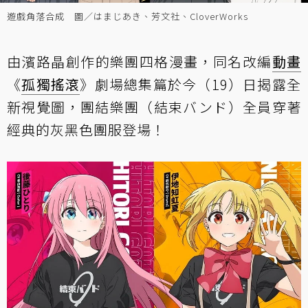
遊戲角落合成 圖／はまじあき、芳文社、CloverWorks
由濱路晶創作的樂團四格漫畫，同名改編
動畫
《
孤獨搖滾
》劇場總集篇於今（19）日揭露全
新視覺圖，團結樂團（結束バンド）全員穿著
經典的灰黑色團服登場！