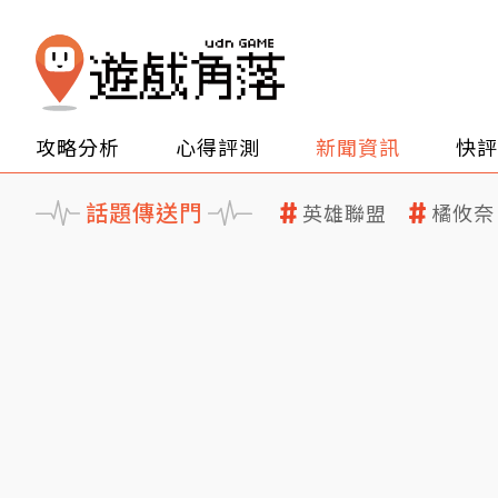
攻略分析
心得評測
新聞資訊
快評
話題傳送門
英雄聯盟
橘攸奈