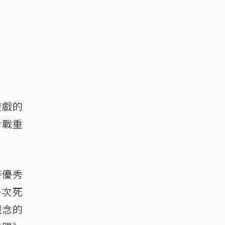
遊戲的
對戰重
持優秀
一次死
觀念的