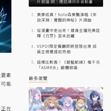
片掀議 網：應該請你來做動畫
美夢成真！holo森美聲演唱《來
自深淵：覺醒的神秘》片頭曲
從漫畫中走出來！健身主播完美詮
釋《刃牙》宮本武藏
VSPO!限定餐廳即將登陸台港 成
員主視覺提前亮相
這樣比較香！《碧藍航線》推千元
「ASMR米」飯糰掀議
大要素
最多瀏覽
盡可能
將正在