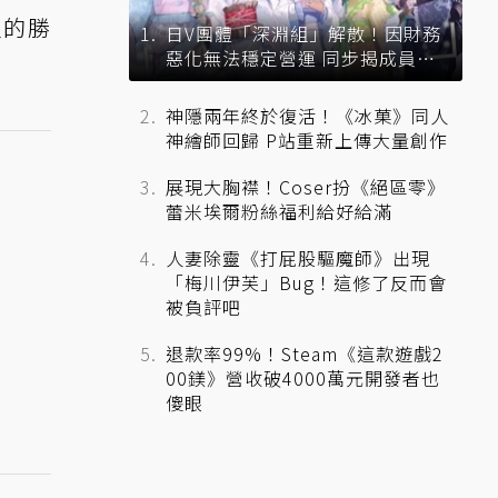
家的勝
日V團體「深淵組」解散！因財務
惡化無法穩定營運 同步揭成員未
來去向
神隱兩年終於復活！《冰菓》同人
神繪師回歸 P站重新上傳大量創作
展現大胸襟！Coser扮《絕區零》
蕾米埃爾粉絲福利給好給滿
人妻除靈《打屁股驅魔師》出現
「梅川伊芙」Bug！這修了反而會
被負評吧
退款率99%！Steam《這款遊戲2
00鎂》營收破4000萬元開發者也
傻眼