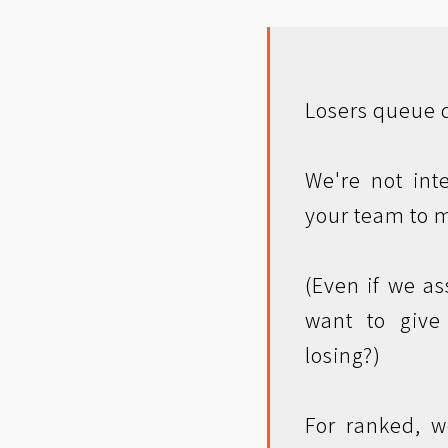
Losers queue d
We're not int
your team to 
(Even if we a
want to give
losing?)
For ranked, 