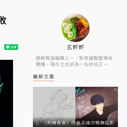
敗
玄軒軒
遊戲角落編輯之一，對英雄聯盟情有
獨鍾，現在立志成為一名烘焙王。
最新文章
《熱舞青春》作者手繪流暢舞蹈影