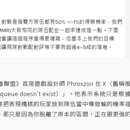
盟》首席遊戲設計師 Phroxzon 在 X（舊稱
ueue doesn't exist）」。他表示系統只是根
意把表現糟糕的玩家放到隊伍當中導致輸的機率
，那只是因為你脫離了原本的區間，正在跟更強