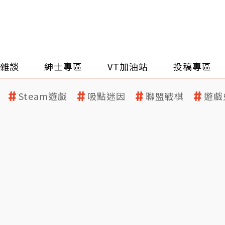
雜談
紳士專區
VT加油站
投稿專區
Steam遊戲
吸點迷因
聯盟戰棋
遊戲