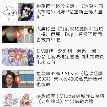
神隱兩年終於復活！《冰菓》同
人神繪師回歸 P站重新上傳大量
創作
人妻除靈《打屁股驅魔師》出現
「梅川伊芙」Bug！這修了反而
會被負評吧
日V團體「深淵組」解散！因財
務惡化無法穩定營運 同步揭成員
未來去向
退款率99%！Steam《這款遊戲
200鎂》營收破4000萬元開發者
也傻眼
夢想成真！VTuber結城昨日奈與
《刀劍神域》推出聯動周邊