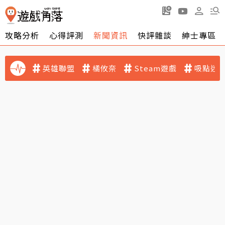
攻略分析
心得評測
新聞資訊
快評雜談
紳士專區
英雄聯盟
橘攸奈
Steam遊戲
吸點迷