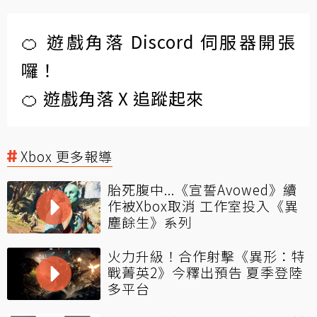
🍊 遊戲角落 Discord 伺服器開張
囉！
🍊 遊戲角落 X 追蹤起來
Xbox 更多報導
胎死腹中...《宣誓Avowed》續
作被Xbox取消 工作室投入《異
塵餘生》系列
火力升級！合作射擊《異形：特
戰菁英2》今釋出預告 夏季登陸
多平台