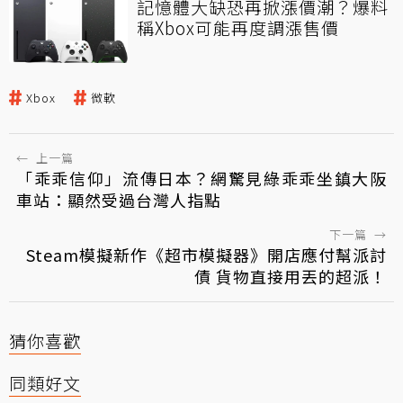
記憶體大缺恐再掀漲價潮？爆料
稱Xbox可能再度調漲售價
Xbox
微軟
←
上一篇
「乖乖信仰」流傳日本？網驚見綠乖乖坐鎮大阪
車站：顯然受過台灣人指點
下一篇
→
Steam模擬新作《超市模擬器》開店應付幫派討
債 貨物直接用丟的超派！
猜你喜歡
同類好文