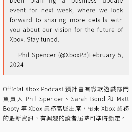
been planning a business update
event for next week, where we look
forward to sharing more details with
you about our vision for the future of
Xbox. Stay tuned.
— Phil Spencer (@XboxP3)
February 5,
2024
Official Xbox Podcast 預計會有微軟遊戲部門
負責人 Phil Spencer、Sarah Bond 和 Matt
Booty 等 Xbox 業務高層出席，帶來 Xbox 業務
的最新資訊，有興趣的讀者屆時可準時鎖定。