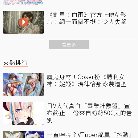
《劍星：血雨》官方上傳AI影
片！網一面倒不挺：令人失望
看更多
火熱排行
魔鬼身材！Coser扮《勝利女
神：妮姬》瑪律恰那泳裝造型
日V大代真白「畢業計數器」宣
布終止 一份來自粉絲500天的告
別
一直呻吟？VTuber詭異「抖動」