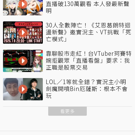
直播破130萬觀看 本人發最新聲
明
30人全數陣亡！《艾恩葛朗特迴
盪新聲》邀實況主、VT挑戰「死
亡模式」
靠聊股市走紅！台VTuber珂賽特
婉拒觀眾「直播看盤」要求：我
正職是股票交易
LOL／1等就全錯？實況主小明
劍魔開噴Bin厄薩斯：根本不會
玩
看更多