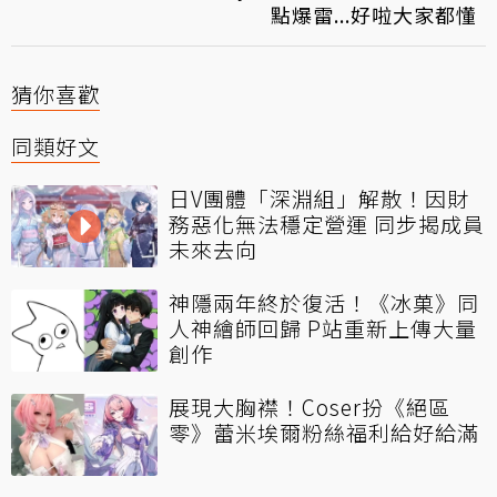
點爆雷...好啦大家都懂
猜你喜歡
同類好文
日V團體「深淵組」解散！因財
務惡化無法穩定營運 同步揭成員
未來去向
神隱兩年終於復活！《冰菓》同
人神繪師回歸 P站重新上傳大量
創作
展現大胸襟！Coser扮《絕區
零》蕾米埃爾粉絲福利給好給滿