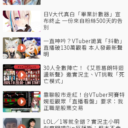
日V大代真白「畢業計數器」宣
布終止 一份來自粉絲500天的告
別
一直呻吟？VTuber詭異「抖動」
直播破130萬觀看 本人發最新聲
明
30人全數陣亡！《艾恩葛朗特迴
盪新聲》邀實況主、VT挑戰「死
亡模式」
靠聊股市走紅！台VTuber珂賽特
婉拒觀眾「直播看盤」要求：我
正職是股票交易
LOL／1等就全錯？實況主小明
劍魔開噴Bin厄薩斯：根本不會