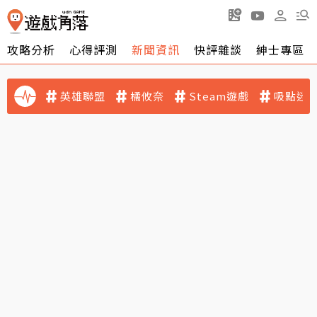
攻略分析
心得評測
新聞資訊
快評雜談
紳士專區
英雄聯盟
橘攸奈
Steam遊戲
吸點迷