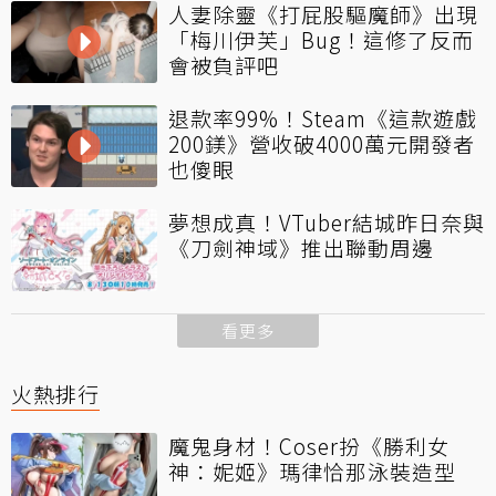
人妻除靈《打屁股驅魔師》出現
「梅川伊芙」Bug！這修了反而
會被負評吧
退款率99%！Steam《這款遊戲
200鎂》營收破4000萬元開發者
也傻眼
夢想成真！VTuber結城昨日奈與
《刀劍神域》推出聯動周邊
看更多
火熱排行
魔鬼身材！Coser扮《勝利女
神：妮姬》瑪律恰那泳裝造型