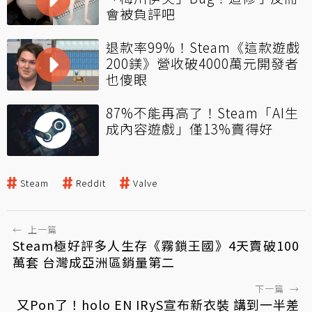
會被負評吧
退款率99%！Steam《這款遊戲
200鎂》營收破4000萬元開發者
也傻眼
87%不能再高了！Steam「AI生
成內容遊戲」僅13%賣得好
Steam
Reddit
Valve
←
上一篇
Steam極好評多人生存《霧鎖王國》4天賣破100
萬套 台灣成亞洲區銷量第二
下一篇
→
又Pon了！holo EN IRyS宣布新衣裝 講到一半差