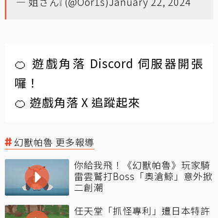
— 姐さん❕ (@Oor1s)
January 22, 2024
🍊 遊戲角落 Discord 伺服器開張
囉！
🍊 遊戲角落 X 追蹤起來
幻獸帕魯 更多報導
你給我飛！《幻獸帕魯》玩家騎
雷雲鷲打Boss「奧滄鯨」意外掀
二創潮
任天堂「抓怪專利」遭日本特許