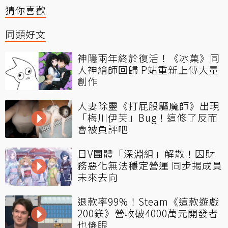
猜你喜歡
同類好文
神隱兩年終於復活！《冰菓》同
人神繪師回歸 P站重新上傳大量
創作
人妻除靈《打屁股驅魔師》出現
「梅川伊芙」Bug！這修了反而
會被負評吧
日V團體「深淵組」解散！因財
務惡化無法穩定營運 同步揭成員
未來去向
退款率99%！Steam《這款遊戲
200鎂》營收破4000萬元開發者
也傻眼