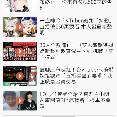
布終止 一份來自粉絲500天的告
別
一直呻吟？VTuber詭異「抖動」
直播破130萬觀看 本人發最新聲
明
30人全數陣亡！《艾恩葛朗特迴
盪新聲》邀實況主、VT挑戰「死
亡模式」
靠聊股市走紅！台VTuber珂賽特
婉拒觀眾「直播看盤」要求：我
正職是股票交易
LOL／1等就全錯？實況主小明
劍魔開噴Bin厄薩斯：根本不會
玩