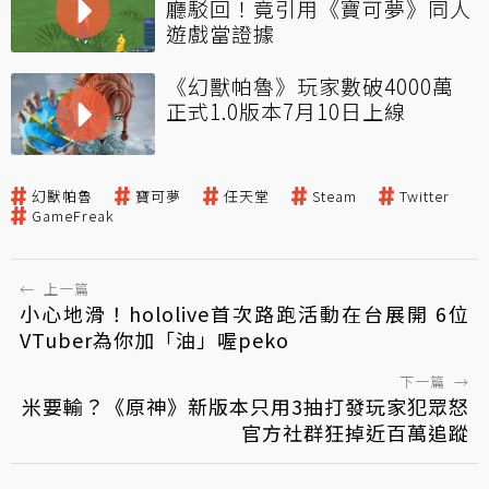
廳駁回！竟引用《寶可夢》同人
遊戲當證據
《幻獸帕魯》玩家數破4000萬
正式1.0版本7月10日上線
幻獸帕魯
寶可夢
任天堂
Steam
Twitter
GameFreak
←
上一篇
小心地滑！hololive首次路跑活動在台展開 6位
VTuber為你加「油」喔peko
下一篇
→
米要輸？《原神》新版本只用3抽打發玩家犯眾怒
官方社群狂掉近百萬追蹤