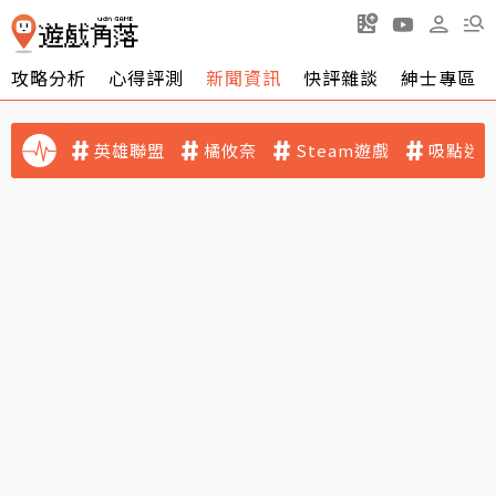
攻略分析
心得評測
新聞資訊
快評雜談
紳士專區
英雄聯盟
橘攸奈
Steam遊戲
吸點迷