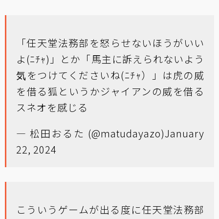
「任天堂法務部を怒らせないほうがいい
よ(ﾆﾁｬ)」とか「馬主に訴えられないよう
気をつけてくださいね(ﾆﾁｬ）」は虎の威
を借る狐というかジャイアンの威を借る
スネオを感じる
— 松田おるた (@matudayazo)
January
22, 2024
こういうゲームが出る度に任天堂法務部