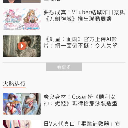
夢想成真！VTuber結城昨日奈與
《刀劍神域》推出聯動周邊
《劍星：血雨》官方上傳AI影
片！網一面倒不挺：令人失望
看更多
火熱排行
魔鬼身材！Coser扮《勝利女
神：妮姬》瑪律恰那泳裝造型
日V大代真白「畢業計數器」宣