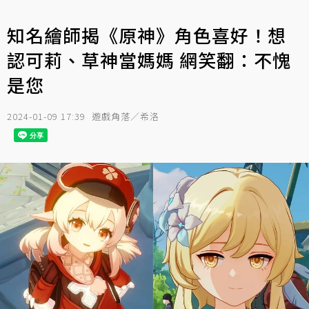
知名繪師揭《原神》角色喜好！想
認可莉、草神當媽媽 網笑翻：不愧
是您
2024-01-09 17:39
遊戲角落／希洛