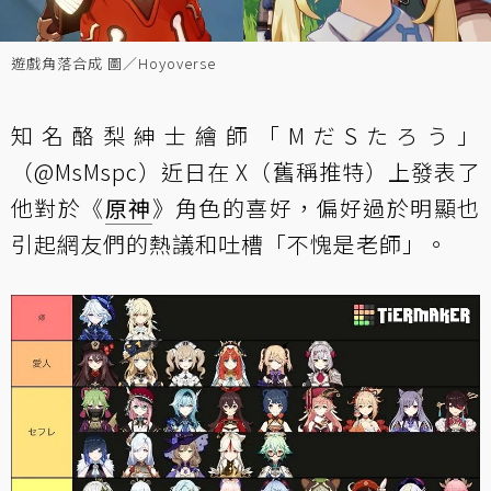
遊戲角落合成 圖／Hoyoverse
知名酪梨紳士繪師「MだSたろう」
（@MsMspc）近日在 X（舊稱推特）上發表了
他對於《
原神
》角色的喜好，偏好過於明顯也
引起網友們的熱議和吐槽「不愧是老師」。