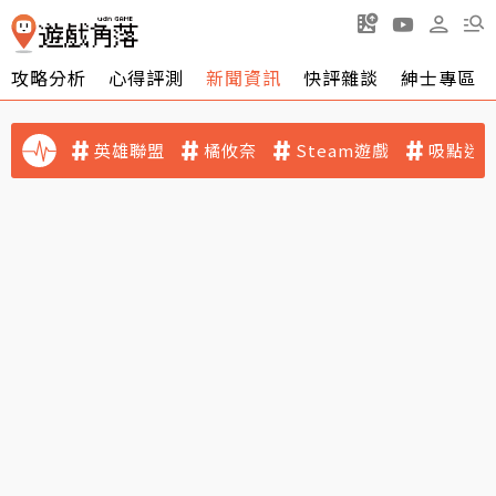
攻略分析
心得評測
新聞資訊
快評雜談
紳士專區
英雄聯盟
橘攸奈
Steam遊戲
吸點迷