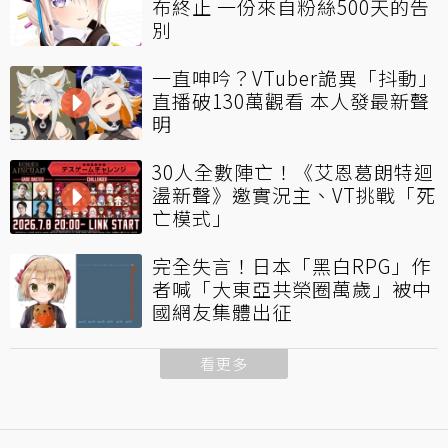
布終止 一份來自粉絲500天的告
別
一直呻吟？VTuber詭異「抖動」
直播破130萬觀看 本人發最新聲
明
30人全數陣亡！《艾恩葛朗特迴
盪新聲》邀實況主、VT挑戰「死
亡模式」
完全失言！日本「黑白RPG」作
者喊「大東亞共榮圈萬歲」被中
國網友集體出征
看更多