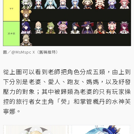
圖／@MsMspc X（舊稱推特）
從上圖可以看到老師把角色分成五類，由上到
下分別是老婆、愛人、跑友、媽媽，以及紓發
壓力的對象；其中被歸類為老婆的只有玩家操
控的旅行者女主角「熒」和掌管楓丹的水神芙
寧娜。