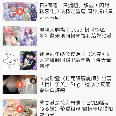
日V團體「深淵組」解散！因財
務惡化無法穩定營運 同步揭成員
未來去向
展現大胸襟！Coser扮《絕區
零》蕾米埃爾粉絲福利給好給滿
神隱兩年終於復活！《冰菓》同
人神繪師回歸 P站重新上傳大量
創作
人妻除靈《打屁股驅魔師》出現
「梅川伊芙」Bug！這修了反而
會被負評吧
房間滿是孫女周邊！日V因幡は
ねる送別摯愛祖母 籲粉絲珍惜相
處時光