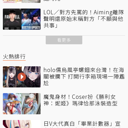
LOL／對方先罵的！Aiming離隊
聲明還原始末稱對方「不願與他
共事」
看更多
火熱排行
holo儒烏風亭螺鈿來台灣！在海
關被攔下 打開行李箱現場一陣尷
尬
魔鬼身材！Coser扮《勝利女
神：妮姬》瑪律恰那泳裝造型
日V大代真白「畢業計數器」宣