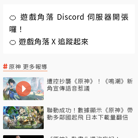
🍊 遊戲角落 Discord 伺服器開張
囉！
🍊 遊戲角落 X 追蹤起來
原神 更多報導
遭控抄襲《原神》！《鳴潮》新
角宣傳語音惹議
聯動成功！數據顯示《原神》帶
動多鄰國起飛 日本下載量翻倍