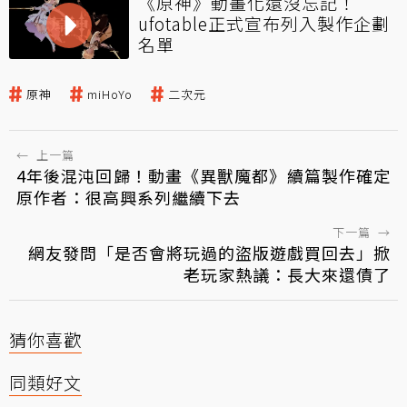
《原神》動畫化還沒忘記！
ufotable正式宣布列入製作企劃
名單
原神
miHoYo
二次元
←
上一篇
4年後混沌回歸！動畫《異獸魔都》續篇製作確定
原作者：很高興系列繼續下去
下一篇
→
網友發問「是否會將玩過的盜版遊戲買回去」掀
老玩家熱議：長大來還債了
猜你喜歡
同類好文