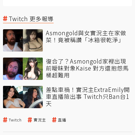
Twitch 更多報導
Asmongold與女實況主在家做
菜！竟被稱讚「冰箱很乾淨」
復合了？Asmongold家裡出現
前曖昧對象Kaise 對方還抱怨馬
桶超難用
差點車禍！實況主ExtraEmily開
車直播險出事 Twitch只Ban台1
天
Twitch
實況主
直播