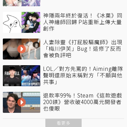
神隱兩年終於復活！《冰菓》同
人神繪師回歸 P站重新上傳大量
創作
人妻除靈《打屁股驅魔師》出現
「梅川伊芙」Bug！這修了反而
會被負評吧
LOL／對方先罵的！Aiming離隊
聲明還原始末稱對方「不願與他
共事」
退款率99%！Steam《這款遊戲
200鎂》營收破4000萬元開發者
也傻眼
看更多