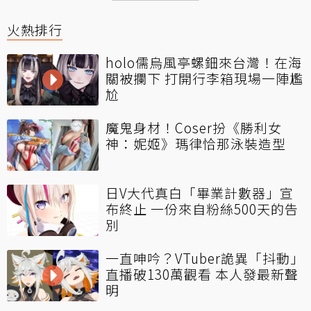
火熱排行
holo儒烏風亭螺鈿來台灣！在海
關被攔下 打開行李箱現場一陣尷
尬
魔鬼身材！Coser扮《勝利女
神：妮姬》瑪律恰那泳裝造型
日V大代真白「畢業計數器」宣
布終止 一份來自粉絲500天的告
別
一直呻吟？VTuber詭異「抖動」
直播破130萬觀看 本人發最新聲
明