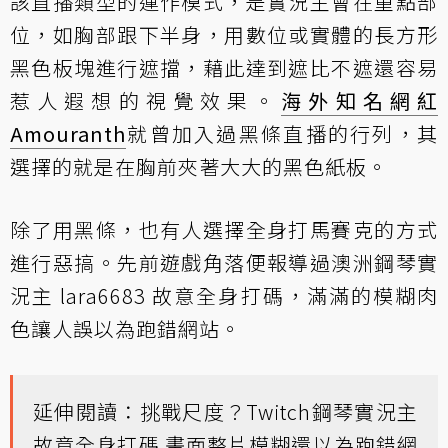
該直播類型的運作模式，是實況主會在重點部
位，如胸部跟下半身，用數位或實體的長方形
黑色板塊進行遮擋，藉此達到遮比不遮還容易
惹人遐想的視覺效果。
海外知名網紅
Amouranth
就曾加入過黑條直播的行列，其
選擇的就是在胸前夾著大大的黑色紙板。
除了用黑條，也有人選擇全身打馬賽克的方式
進行惡搞。先前遊戲角落便報導過澳洲鋼琴實
況主 lara6683 故意全身打碼，滿滿的模糊肉
色讓人誤以為跑錯網站。
延伸閱讀：
挑戰尺度？Twitch鋼琴實況主
故意全身打碼 畫面整片模糊還以為跑錯網