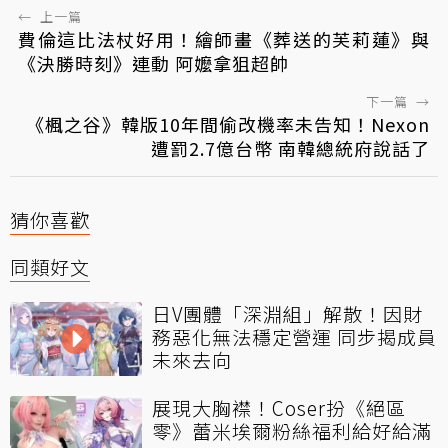
←
上一篇
費倫這比法杖好用！繪師畫《葬送的芙莉蓮》與
《決勝時刻》連動 阿嬤拿狙超帥
下一篇
→
《楓之谷》韓版10年間偷改機率未告知！Nexon
遭罰2.7億台幣 南韓總統府說話了
猜你喜歡
同類好文
日V團體「深淵組」解散！因財
務惡化無法穩定營運 同步揭成員
未來去向
展現大胸襟！Coser扮《絕區
零》蕾米埃爾粉絲福利給好給滿