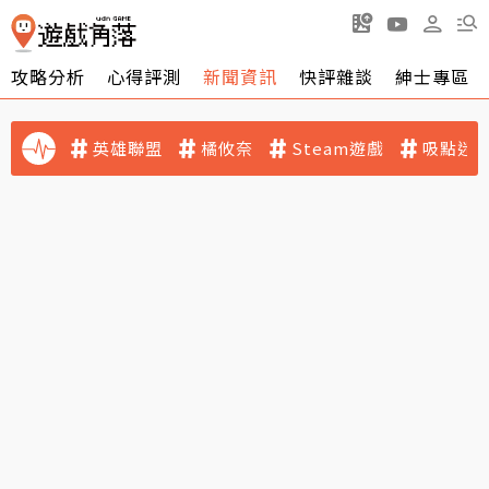
攻略分析
心得評測
新聞資訊
快評雜談
紳士專區
英雄聯盟
橘攸奈
Steam遊戲
吸點迷