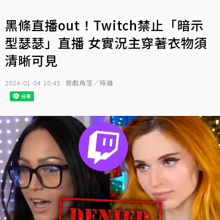
黑條直播out！Twitch禁止「暗示
型瑟瑟」直播 女實況主穿著衣物須
清晰可見
2024-01-04 10:45
遊戲角落／啄雞