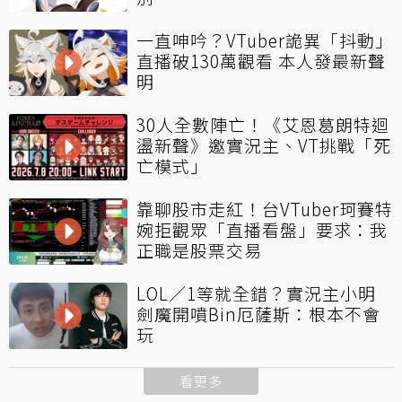
一直呻吟？VTuber詭異「抖動」
直播破130萬觀看 本人發最新聲
明
30人全數陣亡！《艾恩葛朗特迴
盪新聲》邀實況主、VT挑戰「死
亡模式」
靠聊股市走紅！台VTuber珂賽特
婉拒觀眾「直播看盤」要求：我
正職是股票交易
LOL／1等就全錯？實況主小明
劍魔開噴Bin厄薩斯：根本不會
玩
看更多