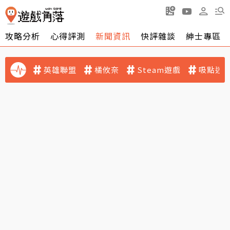
攻略分析
心得評測
新聞資訊
快評雜談
紳士專區
英雄聯盟
橘攸奈
Steam遊戲
吸點迷