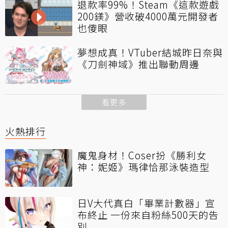
退款率99%！Steam《這款遊戲
200鎂》營收破4000萬元開發者
也傻眼
夢想成真！VTuber結城昨日奈與
《刀劍神域》推出聯動周邊
看更多
火熱排行
魔鬼身材！Coser扮《勝利女
神：妮姬》瑪律恰那泳裝造型
日V大代真白「畢業計數器」宣
布終止 一份來自粉絲500天的告
別