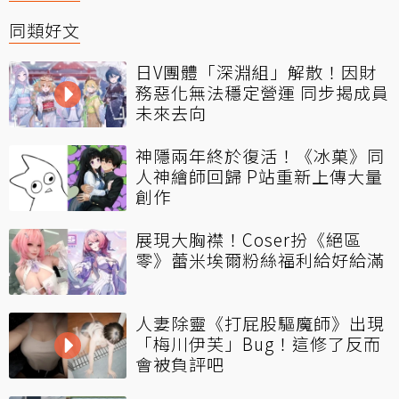
同類好文
日V團體「深淵組」解散！因財
務惡化無法穩定營運 同步揭成員
未來去向
神隱兩年終於復活！《冰菓》同
人神繪師回歸 P站重新上傳大量
創作
展現大胸襟！Coser扮《絕區
零》蕾米埃爾粉絲福利給好給滿
人妻除靈《打屁股驅魔師》出現
「梅川伊芙」Bug！這修了反而
會被負評吧