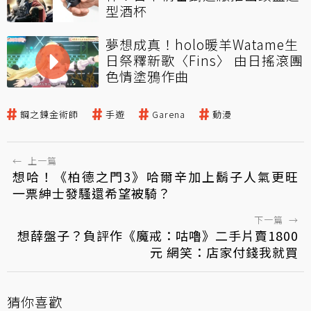
型酒杯
夢想成真！holo暖羊Watame生
日祭釋新歌〈Fins〉 由日搖滾團
色情塗鴉作曲
鋼之鍊金術師
手遊
Garena
動漫
←
上一篇
想哈！《柏德之門3》哈爾辛加上鬍子人氣更旺
一票紳士發騷還希望被騎？
下一篇
→
想薛盤子？負評作《魔戒：咕嚕》二手片賣1800
元 網笑：店家付錢我就買
猜你喜歡