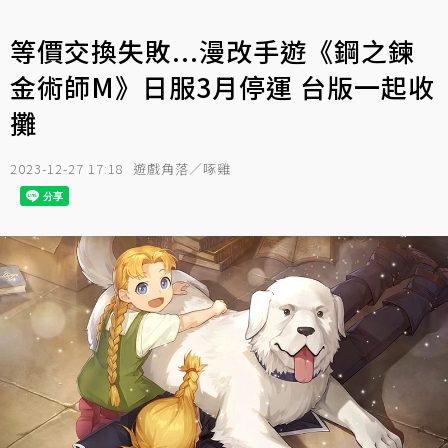
等價交換失敗...漫改手遊《鋼之鍊
金術師M》日服3月停運 台版一起收
攤
2023-12-27 17:18
遊戲角落／啄雞