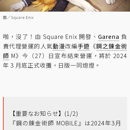
圖／Square Enix
啪，沒了！由 Square Enix 開發、
Garena
負
責代理營運的人氣
動漫
改編
手遊
《
鋼之鍊金術
師
M》今（27）日宣布結束營運，將於 2024
年 3 月底正式收攤，日版一同熄燈。
【重要なお知らせ】(1/2)
『鋼の錬金術師 MOBILE』は2024年3月