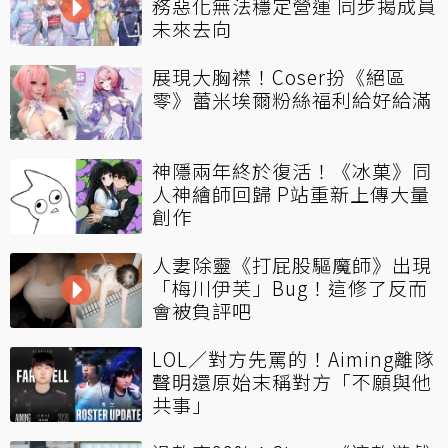
務惡化無法穩定營運 同步揭成員
未來去向
展現大胸襟！Coser扮《絕區
零》蕾米埃爾粉絲福利給好給滿
神隱兩年終於復活！《冰菓》同
人神繪師回歸 P站重新上傳大量
創作
人妻除靈《打屁股驅魔師》出現
「梅川伊芙」Bug！這修了反而
會被負評吧
LOL／對方先罵的！Aiming離隊
聲明還原始末稱對方「不願與他
共事」