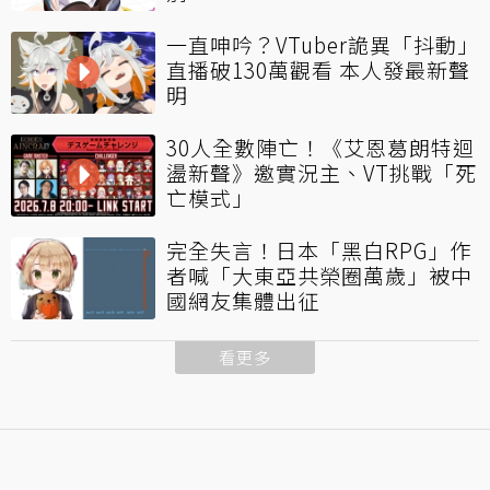
一直呻吟？VTuber詭異「抖動」
直播破130萬觀看 本人發最新聲
明
30人全數陣亡！《艾恩葛朗特迴
盪新聲》邀實況主、VT挑戰「死
亡模式」
完全失言！日本「黑白RPG」作
者喊「大東亞共榮圈萬歲」被中
國網友集體出征
看更多