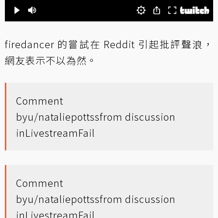
firedancer 的嘗試在 Reddit 引起批評聲浪，
網友表示不以為然。
Comment
by
u/nataliepottss
from discussion
in
LivestreamFail
Comment
by
u/nataliepottss
from discussion
in
LivestreamFail