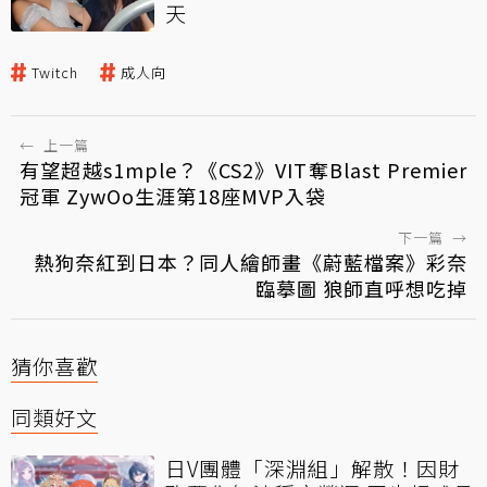
天
Twitch
成人向
←
上一篇
有望超越s1mple？《CS2》VIT奪Blast Premier
冠軍 ZywOo生涯第18座MVP入袋
下一篇
→
熱狗奈紅到日本？同人繪師畫《蔚藍檔案》彩奈
臨摹圖 狼師直呼想吃掉
猜你喜歡
同類好文
日V團體「深淵組」解散！因財