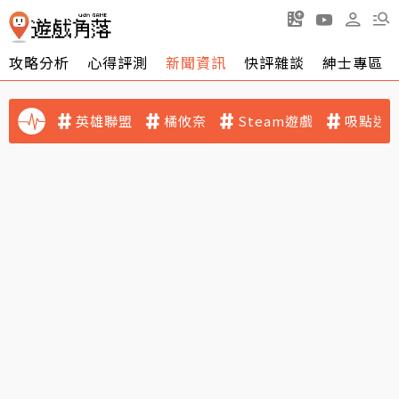
攻略分析
心得評測
新聞資訊
快評雜談
紳士專區
英雄聯盟
橘攸奈
Steam遊戲
吸點迷