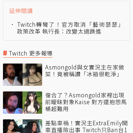
延伸閱讀
Twitch轉彎了！官方取消「藝術瑟瑟」
政策改革 執行長：改變太過躁進
Twitch 更多報導
Asmongold與女實況主在家做
菜！竟被稱讚「冰箱很乾淨」
復合了？Asmongold家裡出現
前曖昧對象Kaise 對方還抱怨馬
桶超難用
差點車禍！實況主ExtraEmily開
車直播險出事 Twitch只Ban台1