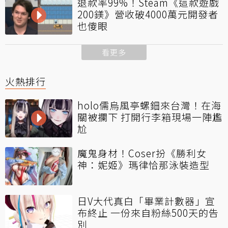
退款率99%！Steam《這款遊戲
200鎂》營收破4000萬元開發者
也傻眼
看更多
火熱排行
holo儒烏風亭螺鈿來台灣！在海
關被攔下 打開行李箱現場一陣尷
尬
魔鬼身材！Coser扮《勝利女
神：妮姬》瑪律恰那泳裝造型
日V大代真白「畢業計數器」宣
布終止 一份來自粉絲500天的告
別