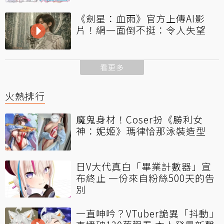
《劍星：血雨》官方上傳AI影
片！網一面倒不挺：令人失望
看更多
火熱排行
魔鬼身材！Coser扮《勝利女
神：妮姬》瑪律恰那泳裝造型
日V大代真白「畢業計數器」宣
布終止 一份來自粉絲500天的告
別
一直呻吟？VTuber詭異「抖動」