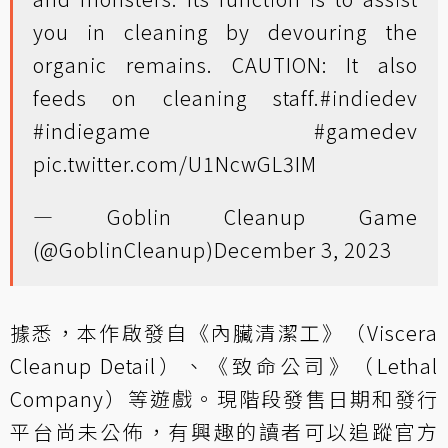
you in cleaning by devouring the
organic remains. CAUTION: It also
feeds on cleaning staff.
#indiedev
#indiegame
#gamedev
pic.twitter.com/U1NcwGL3IM
— Goblin Cleanup Game
(@GoblinCleanup)
December 3, 2023
據悉，本作啟發自《內臟清潔工》（Viscera
Cleanup Detail）、《致命公司》（Lethal
Company）等遊戲。現階段發售日期和發行
平台尚未公佈，有興趣的讀者可以追蹤官方