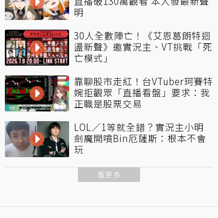
直播破130萬觀看 本人發最新聲
明
30人全數陣亡！《艾恩葛朗特迴
盪新聲》邀實況主、VT挑戰「死
亡模式」
靠聊股市走紅！台VTuber珂賽特
婉拒觀眾「直播看盤」要求：我
正職是股票交易
LOL／1等就全錯？實況主小明
劍魔開噴Bin厄薩斯：根本不會
玩
看更多