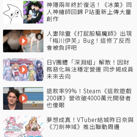
神隱兩年終於復活！《冰菓》同
人神繪師回歸 P站重新上傳大量
創作
人妻除靈《打屁股驅魔師》出現
「梅川伊芙」Bug！這修了反而
會被負評吧
日V團體「深淵組」解散！因財
務惡化無法穩定營運 同步揭成員
未來去向
退款率99%！Steam《這款遊戲
200鎂》營收破4000萬元開發者
也傻眼
夢想成真！VTuber結城昨日奈與
《刀劍神域》推出聯動周邊