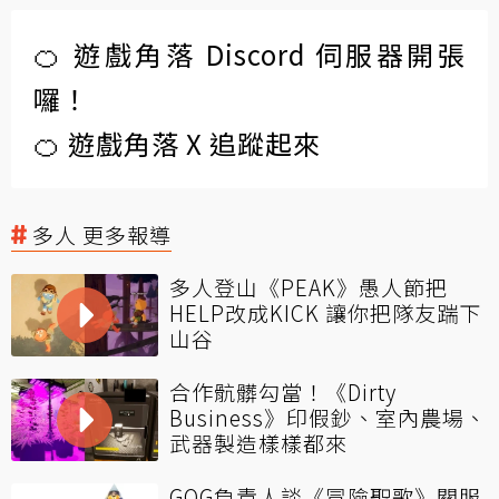
🍊 遊戲角落 Discord 伺服器開張
囉！
🍊 遊戲角落 X 追蹤起來
多人 更多報導
多人登山《PEAK》愚人節把
HELP改成KICK 讓你把隊友踹下
山谷
合作骯髒勾當！《Dirty
Business》印假鈔、室內農場、
武器製造樣樣都來
GOG負責人談《冒險聖歌》關服