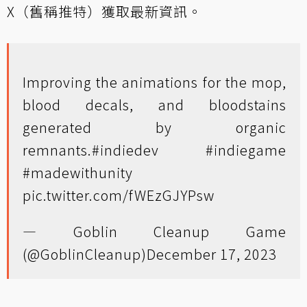
X（舊稱推特）獲取最新資訊。
Improving the animations for the mop,
blood decals, and bloodstains
generated by organic
remnants.
#indiedev
#indiegame
#madewithunity
pic.twitter.com/fWEzGJYPsw
— Goblin Cleanup Game
(@GoblinCleanup)
December 17, 2023