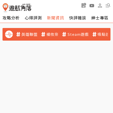
攻略分析
心得評測
新聞資訊
快評雜談
紳士專區
英雄聯盟
橘攸奈
Steam遊戲
吸點迷