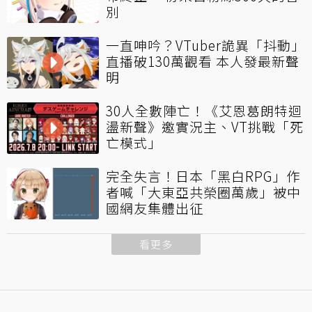
別
一直呻吟？VTuber詭異「抖動」
直播破130萬觀看 本人發最新聲
明
30人全數陣亡！《艾恩葛朗特迴
盪新聲》邀實況主、VT挑戰「死
亡模式」
完全失言！日本「黑白RPG」作
者喊「大東亞共榮圈萬歲」被中
國網友集體出征
看更多