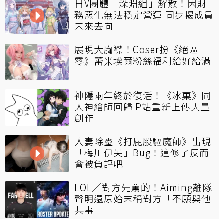
日V團體「深淵組」解散！因財
務惡化無法穩定營運 同步揭成員
未來去向
展現大胸襟！Coser扮《絕區
零》蕾米埃爾粉絲福利給好給滿
神隱兩年終於復活！《冰菓》同
人神繪師回歸 P站重新上傳大量
創作
人妻除靈《打屁股驅魔師》出現
「梅川伊芙」Bug！這修了反而
會被負評吧
LOL／對方先罵的！Aiming離隊
聲明還原始末稱對方「不願與他
共事」