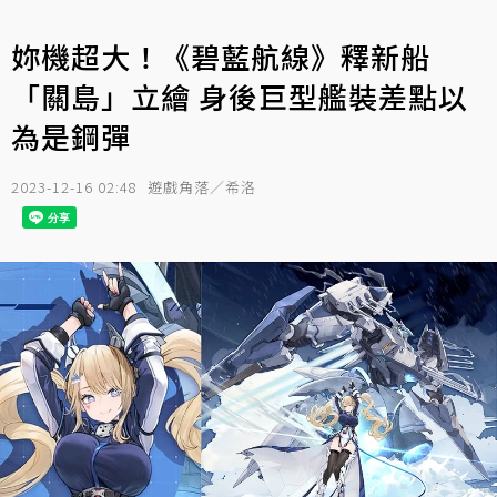
妳機超大！《碧藍航線》釋新船
「關島」立繪 身後巨型艦裝差點以
為是鋼彈
2023-12-16 02:48
遊戲角落／希洛