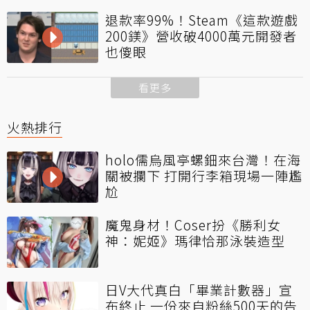
退款率99%！Steam《這款遊戲
200鎂》營收破4000萬元開發者
也傻眼
看更多
火熱排行
holo儒烏風亭螺鈿來台灣！在海
關被攔下 打開行李箱現場一陣尷
尬
魔鬼身材！Coser扮《勝利女
神：妮姬》瑪律恰那泳裝造型
日V大代真白「畢業計數器」宣
布終止 一份來自粉絲500天的告