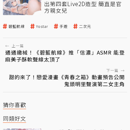
出第四套Live2D造型 簡直是官
方親女兒
碧藍航線
Yostar
手遊
二次元
←
上一篇
通通繳械！《碧藍航線》推「信濃」ASMR 能登
麻美子酥軟聲線太頂了
下一篇
→
甜的來了！戀愛漫畫《青春之箱》動畫預告公開
鬼頭明里聲演第二女主角
猜你喜歡
同類好文