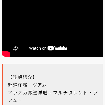
【艦船紹介】
超巡洋艦 グアム
アラスカ級巡洋艦、マルチタレント・グ
アム。