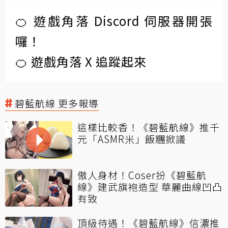
🍊 遊戲角落 Discord 伺服器開張
囉！
🍊 遊戲角落 X 追蹤起來
碧藍航線 更多報導
這樣比較香！《碧藍航線》推千
元「ASMR米」飯糰掀議
傲人身材！Coser扮《碧藍航
線》建武旗袍造型 華麗曲線凹凸
有致
頂級待遇！《碧藍航線》信濃推