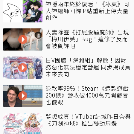
神隱兩年終於復活！《冰菓》同
人神繪師回歸 P站重新上傳大量
創作
人妻除靈《打屁股驅魔師》出現
「梅川伊芙」Bug！這修了反而
會被負評吧
日V團體「深淵組」解散！因財
務惡化無法穩定營運 同步揭成員
未來去向
退款率99%！Steam《這款遊戲
200鎂》營收破4000萬元開發者
也傻眼
夢想成真！VTuber結城昨日奈與
《刀劍神域》推出聯動周邊