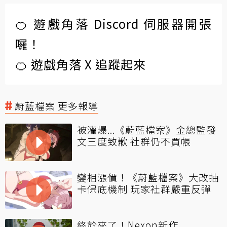
🍊 遊戲角落 Discord 伺服器開張
囉！
🍊 遊戲角落 X 追蹤起來
蔚藍檔案 更多報導
被灌爆...《蔚藍檔案》金總監發
文三度致歉 社群仍不買帳
變相漲價！《蔚藍檔案》大改抽
卡保底機制 玩家社群嚴重反彈
終於來了！Nexon新作