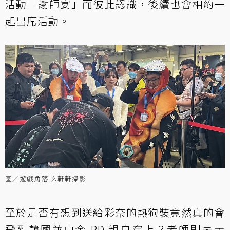
活動「謝師宴」而彼此認識，後續也會相約一
起出席活動。
圖／遊戲角落 玄軒軒攝影
至於是否有想到送給彩奈的熱狗裝竟然真的會
飛到韓國並由金 PD 親自穿上？老師則表示