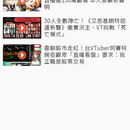
明
30人全數陣亡！《艾恩葛朗特迴
盪新聲》邀實況主、VT挑戰「死
亡模式」
靠聊股市走紅！台VTuber珂賽特
婉拒觀眾「直播看盤」要求：我
正職是股票交易
LOL／1等就全錯？實況主小明
劍魔開噴Bin厄薩斯：根本不會
玩
看更多