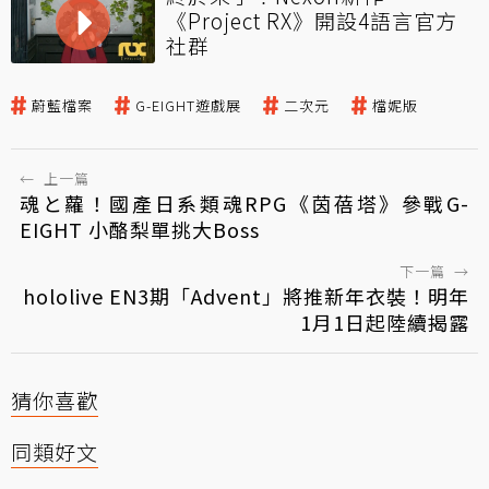
《Project RX》開設4語言官方
社群
蔚藍檔案
G-EIGHT遊戲展
二次元
檔妮版
←
上一篇
魂と蘿！國產日系類魂RPG《茵蓓塔》參戰G-
EIGHT 小酪梨單挑大Boss
下一篇
→
hololive EN3期「Advent」將推新年衣裝！明年
1月1日起陸續揭露
猜你喜歡
同類好文