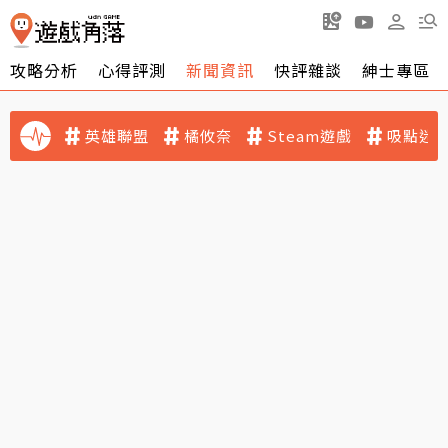
攻略分析
心得評測
新聞資訊
快評雜談
紳士專區
英雄聯盟
橘攸奈
Steam遊戲
吸點迷