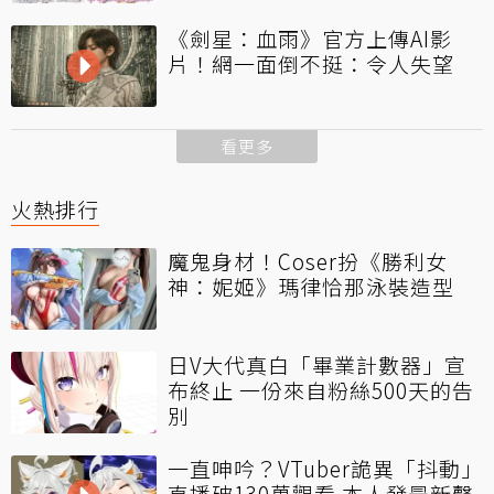
《劍星：血雨》官方上傳AI影
片！網一面倒不挺：令人失望
看更多
火熱排行
魔鬼身材！Coser扮《勝利女
神：妮姬》瑪律恰那泳裝造型
日V大代真白「畢業計數器」宣
布終止 一份來自粉絲500天的告
別
一直呻吟？VTuber詭異「抖動」
直播破130萬觀看 本人發最新聲