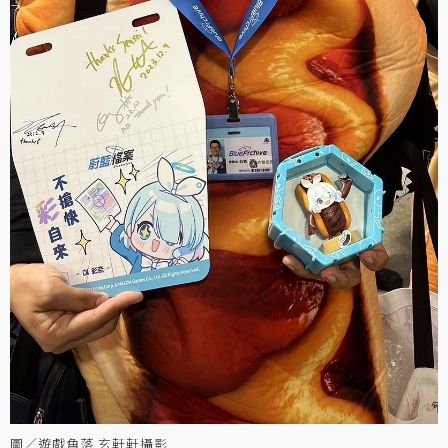
圖／遊戲角落 玄軒軒攝影