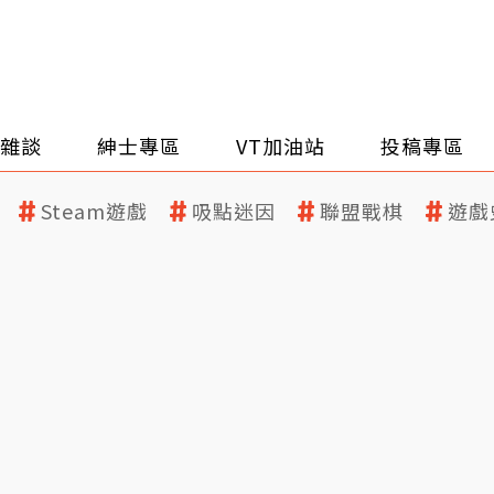
雜談
紳士專區
VT加油站
投稿專區
Steam遊戲
吸點迷因
聯盟戰棋
遊戲