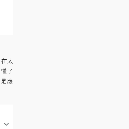
實在太
？懂了
而是應