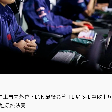
戰在上周末落幕，LCK 最後希望
T1
以 3-1 擊敗本
 挺進最終決賽。