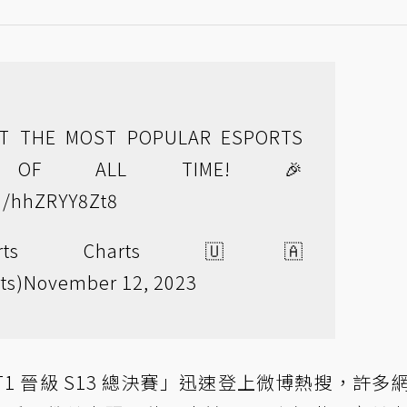
IT THE MOST POPULAR ESPORTS
AL OF ALL TIME! 🎉
om/hhZRYY8Zt8
rts Charts 🇺🇦
ts)
November 12, 2023
，「T1 晉級 S13 總決賽」迅速登上微博熱搜，許多