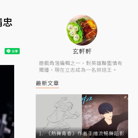
精忠
玄軒軒
遊戲角落編輯之一，對英雄聯盟情有
獨鍾，現在立志成為一名烘焙王。
最新文章
《熱舞青春》作者手繪流暢舞蹈影