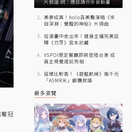
片掀議 網：應該請你來做動畫
美夢成真！holo森美聲演唱《來
自深淵：覺醒的神秘》片頭曲
從漫畫中走出來！健身主播完美詮
釋《刃牙》宮本武藏
VSPO!限定餐廳即將登陸台港 成
員主視覺提前亮相
這樣比較香！《碧藍航線》推千元
「ASMR米」飯糰掀議
最多瀏覽
屆奪冠