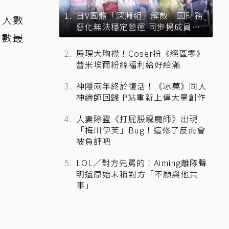
日V團體「深淵組」解散！因財務
收看人數
惡化無法穩定營運 同步揭成員未
看數最
來去向
展現大胸襟！Coser扮《絕區零》
蕾米埃爾粉絲福利給好給滿
神隱兩年終於復活！《冰菓》同人
神繪師回歸 P站重新上傳大量創作
人妻除靈《打屁股驅魔師》出現
「梅川伊芙」Bug！這修了反而會
被負評吧
LOL／對方先罵的！Aiming離隊聲
明還原始末稱對方「不願與他共
事」