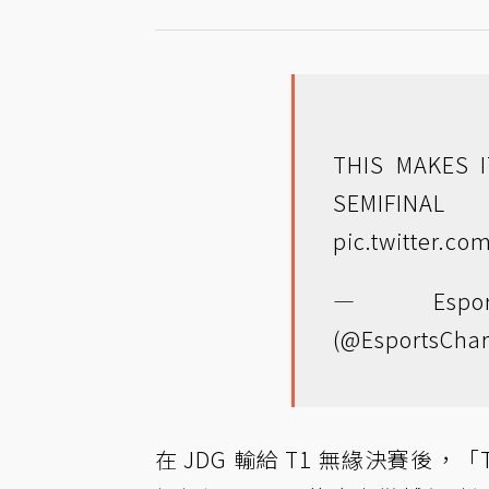
THIS MAKES 
SEMIFIN
pic.twitter.c
— Espo
(@EsportsChar
在 JDG 輸給 T1 無緣決賽後