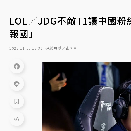
LOL／JDG不敵T1讓中國粉
報國」
2023-11-13 13:36
遊戲角落／玄軒軒