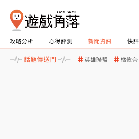
攻略分析
心得評測
新聞資訊
快評
話題傳送門
英雄聯盟
橘攸奈