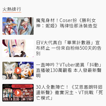
火熱排行
魔鬼身材！Coser扮《勝利女
神：妮姬》瑪律恰那泳裝造型
日V大代真白「畢業計數器」宣
布終止 一份來自粉絲500天的告
別
一直呻吟？VTuber詭異「抖動」
直播破130萬觀看 本人發最新聲
明
30人全數陣亡！《艾恩葛朗特迴
盪新聲》邀實況主、VT挑戰「死
亡模式」