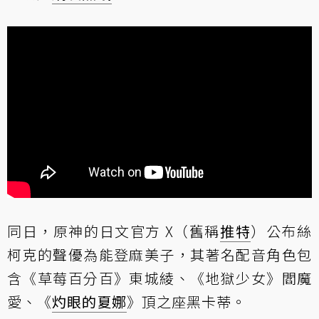
同日，原神的日文官方 X（舊稱
推特
）公布絲
柯克的聲優為能登麻美子，其著名配音角色包
含《草莓百分百》東城綾、《地獄少女》閻魔
愛、《
灼眼的夏娜
》頂之座黑卡蒂。