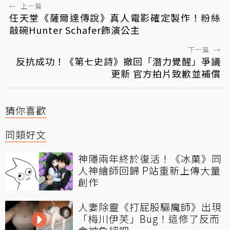
←
上一篇
任天堂《薩爾達傳說》真人電影確定製作！粉絲
敲碗Hunter Schafer飾演公主
下一篇
→
反抗成功！《第七史詩》撤回「潛力覺醒」爭議
更新 官方拍片致歉並補償
猜你喜歡
同類好文
神隱兩年終於復活！《冰菓》同
人神繪師回歸 P站重新上傳大量
創作
人妻除靈《打屁股驅魔師》出現
「梅川伊芙」Bug！這修了反而