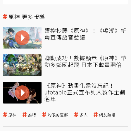
原神 更多報導
遭控抄襲《原神》！《鳴潮》新
角宣傳語音惹議
聯動成功！數據顯示《原神》帶
動多鄰國起飛 日本下載量翻倍
《原神》動畫化還沒忘記！
ufotable正式宣布列入製作企劃
名單
原神
推特
灼眼的夏娜
多人
網友熱議