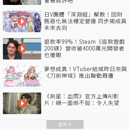
會被負評吧
日V團體「深淵組」解散！因財
務惡化無法穩定營運 同步揭成員
未來去向
退款率99%！Steam《這款遊戲
200鎂》營收破4000萬元開發者
也傻眼
夢想成真！VTuber結城昨日奈與
《刀劍神域》推出聯動周邊
《劍星：血雨》官方上傳AI影
片！網一面倒不挺：令人失望
看更多