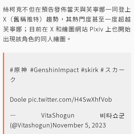
絲柯克不但在預告發佈當天與芙寧娜一同登上
X（舊稱推特）趨勢，其熱門度甚至一度超越
芙寧娜；目前在 X 和繪圖網站 Pixiv 上也開始
出現該角色的同人繪圖。
#原神
#GenshinImpact
#skirk
#スカー
ク
Doole
pic.twitter.com/H4SwXhfVob
— VitaShogun 비타쇼군
(@Vitashogun)
November 5, 2023