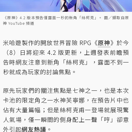
《原神》4.2 版本預告僅露面一秒的新角「絲柯克」。 圖／擷取自原
神 YouTube 頻道
米哈遊製作的開放世界冒險 RPG《
原神
》於今
（8）日將迎來 4.2 版更新，上週發表前瞻預
告時網友注意到新角「絲柯克」，露面不到一
秒就成為玩家的討論焦點。
原先玩家們的關注焦點是七神之一，也是本次
卡池的限定角之一水神芙寧娜，在預告片中也
佔有大量篇幅；但是絲柯克甫一登場就展現驚
人氣場，僅一瞬間的側身配上一聲「哼」卻意
外引起
網友熱議
。