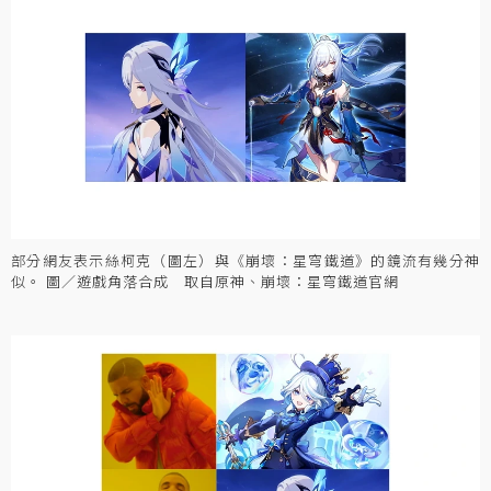
部分網友表示絲柯克（圖左）與《崩壞：星穹鐵道》的鏡流有幾分神
似。 圖／遊戲角落合成 取自原神、崩壞：星穹鐵道官網