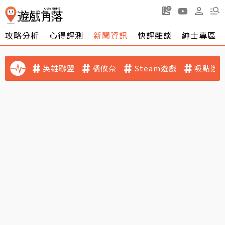
攻略分析
心得評測
新聞資訊
快評雜談
紳士專區
英雄聯盟
橘攸奈
Steam遊戲
吸點迷