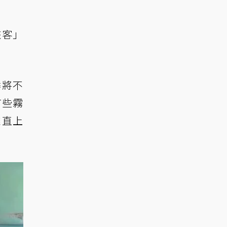
駭客」
。
季將不
有些霧
雄直上