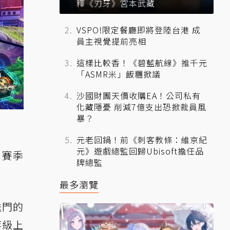
釋《刃牙》宮本武藏
VSPO!限定餐廳即將登陸台港 成
員主視覺提前亮相
這樣比較香！《碧藍航線》推千元
「ASMR米」飯糰掀議
沙國財團天價收購EA！公司私有
化藏隱憂 削減7億支出恐掀裁員風
暴？
元老回鍋！前《刺客教條：維京紀
元》遊戲總監回歸Ubisoft擔任品
 賽季
牌總監
最多瀏覽
送門的
等級上