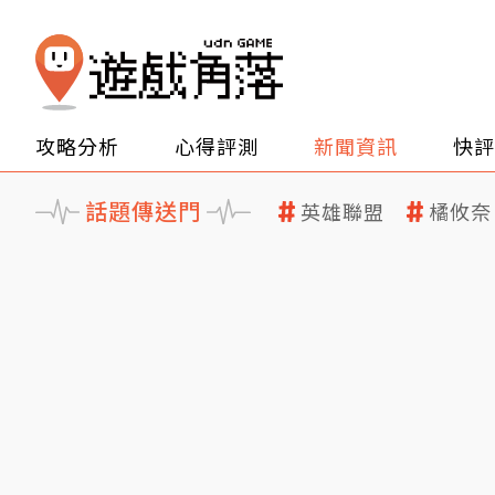
攻略分析
心得評測
新聞資訊
快評
話題傳送門
英雄聯盟
橘攸奈