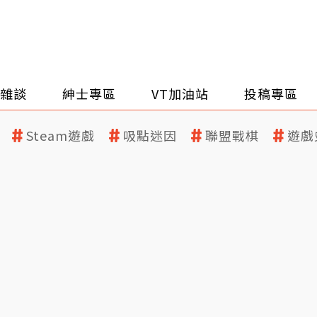
雜談
紳士專區
VT加油站
投稿專區
Steam遊戲
吸點迷因
聯盟戰棋
遊戲