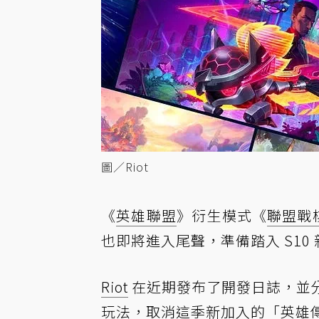
圖／Riot
《
英雄聯盟
》衍生模式《
聯盟戰
也即將進入尾聲，準備踏入 S10
Riot
在近期
發布了開發日誌
，並
玩法，取消這季新加入的「英雄傳