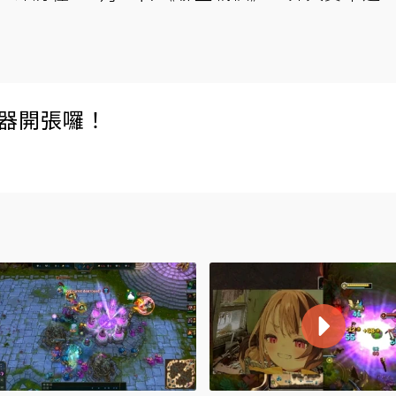
伺服器開張囉！