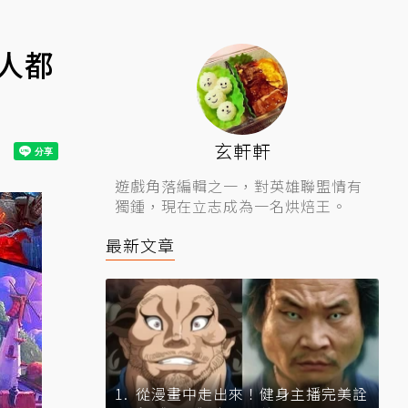
人都
玄軒軒
遊戲角落編輯之一，對英雄聯盟情有
獨鍾，現在立志成為一名烘焙王。
最新文章
從漫畫中走出來！健身主播完美詮