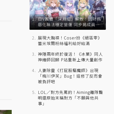
日V團體「深淵組」解散！因財務
惡化無法穩定營運 同步揭成員未
來去向
展現大胸襟！Coser扮《絕區零》
蕾米埃爾粉絲福利給好給滿
神隱兩年終於復活！《冰菓》同人
神繪師回歸 P站重新上傳大量創作
人妻除靈《打屁股驅魔師》出現
「梅川伊芙」Bug！這修了反而會
被負評吧
LOL／對方先罵的！Aiming離隊聲
明還原始末稱對方「不願與他共
事」