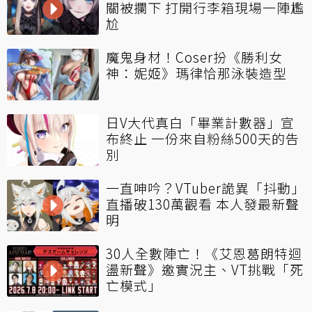
關被攔下 打開行李箱現場一陣尷
尬
魔鬼身材！Coser扮《勝利女
神：妮姬》瑪律恰那泳裝造型
日V大代真白「畢業計數器」宣
布終止 一份來自粉絲500天的告
別
一直呻吟？VTuber詭異「抖動」
直播破130萬觀看 本人發最新聲
明
30人全數陣亡！《艾恩葛朗特迴
盪新聲》邀實況主、VT挑戰「死
亡模式」