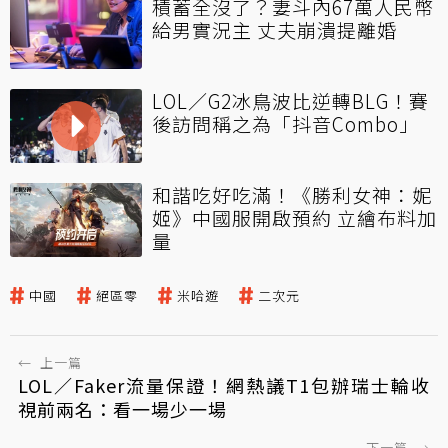
積蓄全沒了？妻斗內67萬人民幣
給男實況主 丈夫崩潰提離婚
LOL／G2冰鳥波比逆轉BLG！賽
後訪問稱之為「抖音Combo」
和諧吃好吃滿！《勝利女神：妮
姬》中國服開啟預約 立繪布料加
量
中國
絕區零
米哈遊
二次元
←
上一篇
LOL／Faker流量保證！網熱議T1包辦瑞士輪收
視前兩名：看一場少一場
下一篇
→