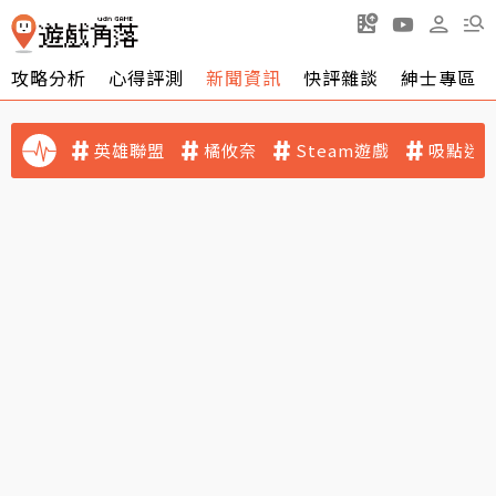
攻略分析
心得評測
新聞資訊
快評雜談
紳士專區
英雄聯盟
橘攸奈
Steam遊戲
吸點迷