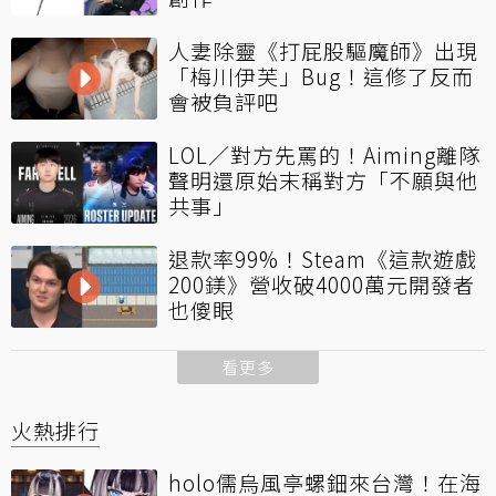
人妻除靈《打屁股驅魔師》出現
「梅川伊芙」Bug！這修了反而
會被負評吧
LOL／對方先罵的！Aiming離隊
聲明還原始末稱對方「不願與他
共事」
退款率99%！Steam《這款遊戲
200鎂》營收破4000萬元開發者
也傻眼
看更多
火熱排行
holo儒烏風亭螺鈿來台灣！在海