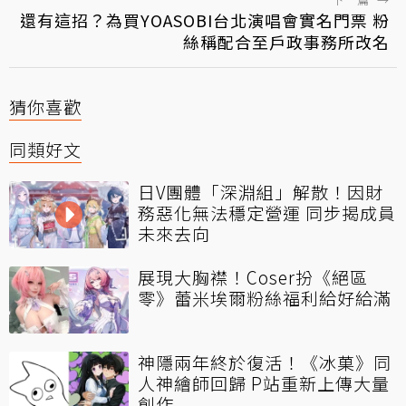
還有這招？為買YOASOBI台北演唱會實名門票 粉
絲稱配合至戶政事務所改名
猜你喜歡
同類好文
日V團體「深淵組」解散！因財
務惡化無法穩定營運 同步揭成員
未來去向
展現大胸襟！Coser扮《絕區
零》蕾米埃爾粉絲福利給好給滿
神隱兩年終於復活！《冰菓》同
人神繪師回歸 P站重新上傳大量
創作