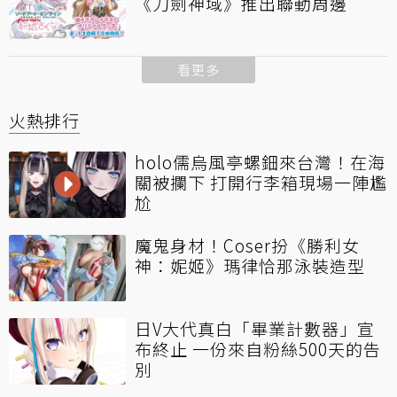
《刀劍神域》推出聯動周邊
看更多
火熱排行
holo儒烏風亭螺鈿來台灣！在海
關被攔下 打開行李箱現場一陣尷
尬
魔鬼身材！Coser扮《勝利女
神：妮姬》瑪律恰那泳裝造型
日V大代真白「畢業計數器」宣
布終止 一份來自粉絲500天的告
別