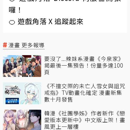
囉！
🍊 遊戲角落 X 追蹤起來
漫畫 更多報導
要沒了...辣妹系漫畫《今泉家》
揭最後一集預告！份量多達100
頁
《不擅交際的未亡人雪女與詛咒
戒指》TV動畫化確定 漫畫新集
數十月發售
韓漫《社團學姊》作者新作《戀
愛版本更新中》中文版上架！畫
風更上一層樓