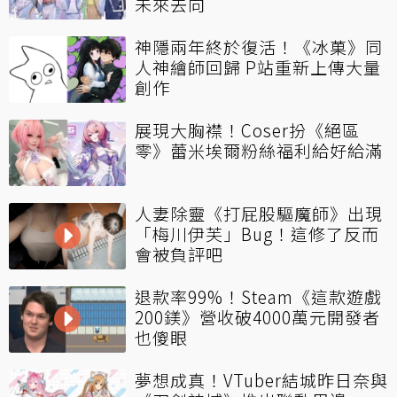
未來去向
神隱兩年終於復活！《冰菓》同
人神繪師回歸 P站重新上傳大量
創作
展現大胸襟！Coser扮《絕區
零》蕾米埃爾粉絲福利給好給滿
人妻除靈《打屁股驅魔師》出現
「梅川伊芙」Bug！這修了反而
會被負評吧
退款率99%！Steam《這款遊戲
200鎂》營收破4000萬元開發者
也傻眼
夢想成真！VTuber結城昨日奈與