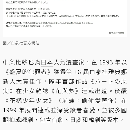
圖／白泉社官方網站
中条比紗也為
日本
人氣漫畫家，在 1993 年以
《盛夏的犯罪者》獲得第 18 屆白泉社雅典娜
新人大賞佳作，隔年首部作品《ハートの果
実》在少女雜誌《花與夢》連載出道。後續
《花樣少年少女》（前譯：偷偷愛著你）在
1999 年展開連載並深受讀者喜愛，並被多國
翻拍成戲劇，包含台劇、日劇和韓劇等版本。