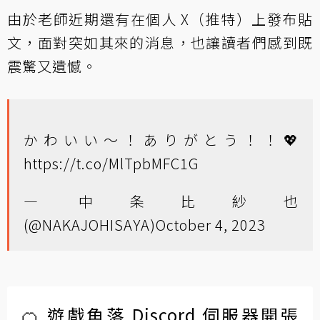
由於老師近期還有在個人 X（推特）上發布貼
文，面對突如其來的消息，也讓讀者們感到既
震驚又遺憾。
かわいい〜！ありがとう！！💖
https://t.co/MlTpbMFC1G
— 中条比紗也
(@NAKAJOHISAYA)
October 4, 2023
🍊 遊戲角落 Discord 伺服器開張