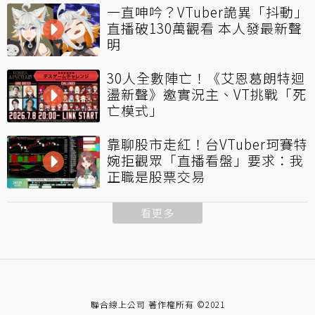
一直呻吟？VTuber詭異「抖動」
直播破130萬觀看 本人發最新聲
明
30人全數陣亡！《艾恩葛朗特迴
盪新聲》邀實況主、VT挑戰「死
亡模式」
靠聊股市走紅！台VTuber珂賽特
婉拒觀眾「直播看盤」要求：我
正職是股票交易
看更多
聯合線上公司 著作權所有 ©2021