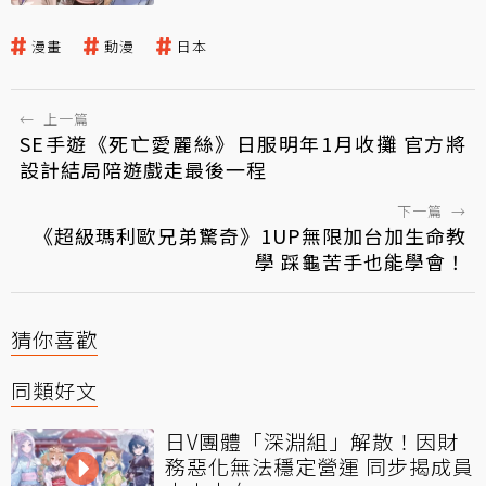
漫畫
動漫
日本
←
上一篇
SE手遊《死亡愛麗絲》日服明年1月收攤 官方將
設計結局陪遊戲走最後一程
下一篇
→
《超級瑪利歐兄弟驚奇》1UP無限加台加生命教
學 踩龜苦手也能學會！
猜你喜歡
同類好文
日V團體「深淵組」解散！因財
務惡化無法穩定營運 同步揭成員