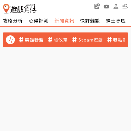
攻略分析
心得評測
新聞資訊
快評雜談
紳士專區
英雄聯盟
橘攸奈
Steam遊戲
吸點迷