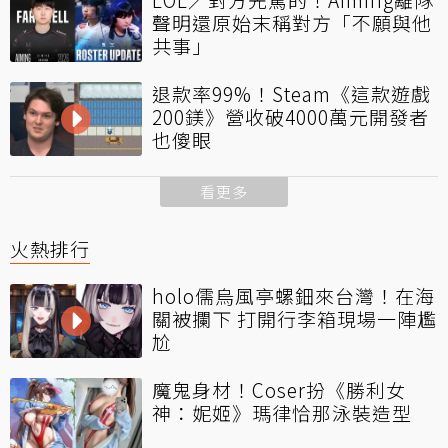
聲明還原始末稱對方「不願與他
共事」
退款率99%！Steam《這款遊戲
200鎂》營收破4000萬元開發者
也傻眼
看更多
火熱排行
holo儒烏風亭螺鈿來台灣！在海
關被攔下 打開行李箱現場一陣尷
尬
魔鬼身材！Coser扮《勝利女
神：妮姬》瑪律恰那泳裝造型