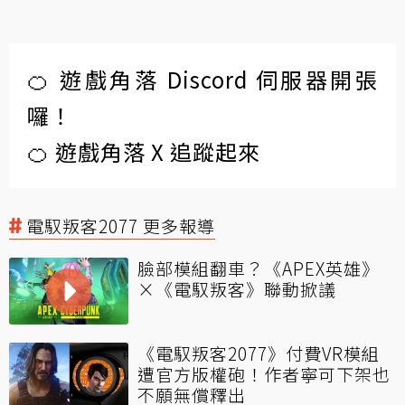
🍊 遊戲角落 Discord 伺服器開張
囉！
🍊 遊戲角落 X 追蹤起來
電馭叛客2077 更多報導
臉部模組翻車？《APEX英雄》
×《電馭叛客》聯動掀議
《電馭叛客2077》付費VR模組
遭官方版權砲！作者寧可下架也
不願無償釋出