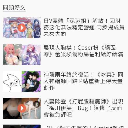
同類好文
日V團體「深淵組」解散！因財
務惡化無法穩定營運 同步揭成員
未來去向
展現大胸襟！Coser扮《絕區
零》蕾米埃爾粉絲福利給好給滿
神隱兩年終於復活！《冰菓》同
人神繪師回歸 P站重新上傳大量
創作
人妻除靈《打屁股驅魔師》出現
「梅川伊芙」Bug！這修了反而
會被負評吧
LOL／對方先罵的！Aiming離隊