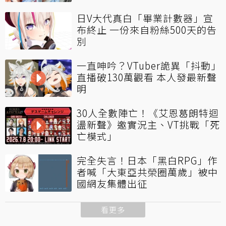
日V大代真白「畢業計數器」宣
布終止 一份來自粉絲500天的告
別
一直呻吟？VTuber詭異「抖動」
直播破130萬觀看 本人發最新聲
明
30人全數陣亡！《艾恩葛朗特迴
盪新聲》邀實況主、VT挑戰「死
亡模式」
完全失言！日本「黑白RPG」作
者喊「大東亞共榮圈萬歲」被中
國網友集體出征
看更多