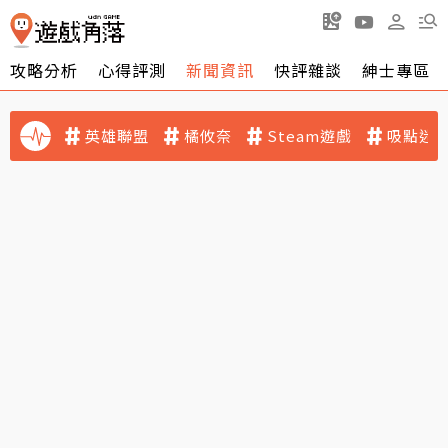
攻略分析
心得評測
新聞資訊
快評雜談
紳士專區
英雄聯盟
橘攸奈
Steam遊戲
吸點迷