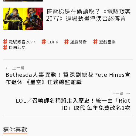
搭電梯是在偷讀取？《電馭叛客
2077》過場動畫導演否認傳言
電馭叛客2077
CDPR
遊戲開發
遊戲產業
自由幻局
←
上一篇
Bethesda人事異動！資深副總裁Pete Hines宣
布退休 《星空》任務總監離職
下一篇
→
LOL／召喚師名稱將走入歷史！統一由「Riot
ID」取代 每年免費改名1次
猜你喜歡