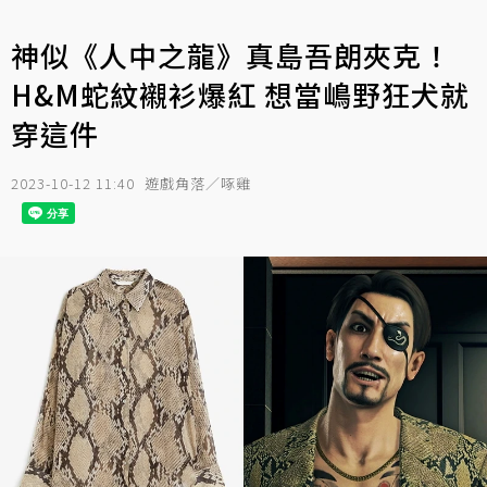
神似《人中之龍》真島吾朗夾克！
H&M蛇紋襯衫爆紅 想當嶋野狂犬就
穿這件
2023-10-12 11:40
遊戲角落／啄雞