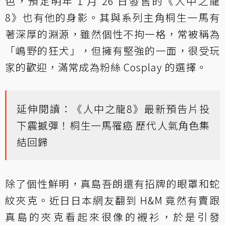
色，預定明年 1 月 26 日發售的《人中之龍
8》也有他的身影。其與系列主角桐生一馬有
著深厚的淵源，雖然個性不拘一格，常被稱為
「嶋野的狂犬」，但擁有堅強的一面，很受玩
家的歡迎，滿常成為粉絲 Cosplay 的選擇。
延伸閱讀：
《人中之龍8》最新預告片投
下震撼彈！桐生一馬罹癌 歷代人氣角色集
結回歸
除了個性鮮明，真島吾朗還有招牌的眼罩和蛇
紋夾克。近日日本網友翻到 H&M 竟然有賣跟
真島的夾克看起來很像的襯衫，於是引發