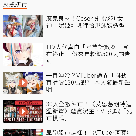
火熱排行
魔鬼身材！Coser扮《勝利女
神：妮姬》瑪律恰那泳裝造型
日V大代真白「畢業計數器」宣
布終止 一份來自粉絲500天的告
別
一直呻吟？VTuber詭異「抖動」
直播破130萬觀看 本人發最新聲
明
30人全數陣亡！《艾恩葛朗特迴
盪新聲》邀實況主、VT挑戰「死
亡模式」
靠聊股市走紅！台VTuber珂賽特