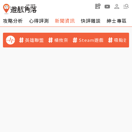
攻略分析
心得評測
新聞資訊
快評雜談
紳士專區
英雄聯盟
橘攸奈
Steam遊戲
吸點迷