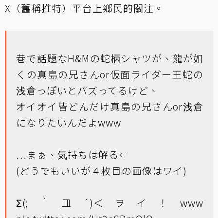
X（舊稱推特）平台上鄉民的關注。
巷で話題なH&Mの蛇柄シャツが、龍が如
くの真島の兄さんor仮面ライダー王蛇の
浅倉っぽいとバズってるけど、
オイオイ皆どんだけ真島の兄さんor浅倉
になりたいんだよwww
…まぁ、気持ちは解る←
(どうでもいいが４枚目の画像はワイ)
Σ(;｀皿´)＜ヲイ！www