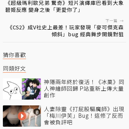
《超級瑪利歐兄弟 驚奇》短片演繹庫巴看到大象
碧姬反應 變身之後「更愛你了」
下一篇
→
《CS2》成V社史上最差！玩家發現「麥可傑克森
傾斜」bug 經典舞步開鏡對狙
猜你喜歡
同類好文
神隱兩年終於復活！《冰菓》同
人神繪師回歸 P站重新上傳大量
創作
人妻除靈《打屁股驅魔師》出現
「梅川伊芙」Bug！這修了反而
會被負評吧