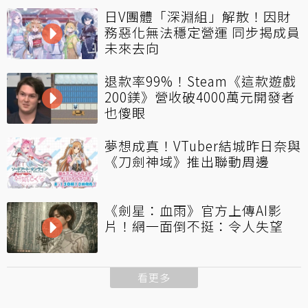
日V團體「深淵組」解散！因財
務惡化無法穩定營運 同步揭成員
未來去向
退款率99%！Steam《這款遊戲
200鎂》營收破4000萬元開發者
也傻眼
夢想成真！VTuber結城昨日奈與
《刀劍神域》推出聯動周邊
《劍星：血雨》官方上傳AI影
片！網一面倒不挺：令人失望
看更多