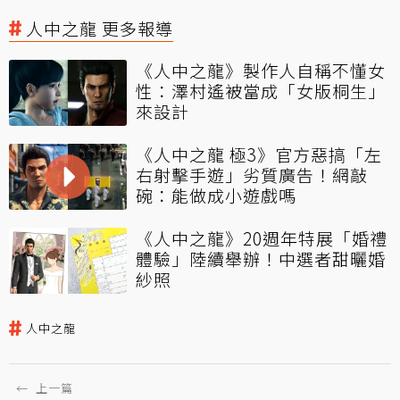
人中之龍 更多報導
《人中之龍》製作人自稱不懂女
性：澤村遙被當成「女版桐生」
來設計
《人中之龍 極3》官方惡搞「左
右射擊手遊」劣質廣告！網敲
碗：能做成小遊戲嗎
《人中之龍》20週年特展「婚禮
體驗」陸續舉辦！中選者甜曬婚
紗照
人中之龍
←
上一篇