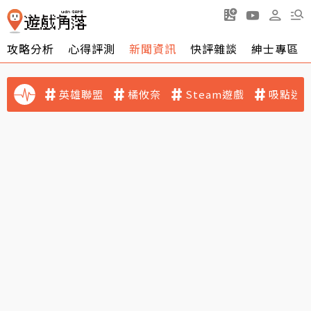
攻略分析
心得評測
新聞資訊
快評雜談
紳士專區
英雄聯盟
橘攸奈
Steam遊戲
吸點迷