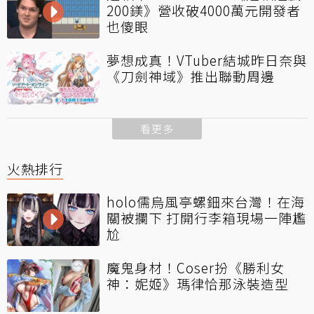
200鎂》營收破4000萬元開發者
也傻眼
夢想成真！VTuber結城昨日奈與
《刀劍神域》推出聯動周邊
看更多
火熱排行
holo儒烏風亭螺鈿來台灣！在海
關被攔下 打開行李箱現場一陣尷
尬
魔鬼身材！Coser扮《勝利女
神：妮姬》瑪律恰那泳裝造型