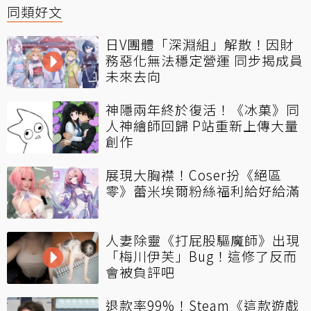
同類好文
日V團體「深淵組」解散！因財
務惡化無法穩定營運 同步揭成員
未來去向
神隱兩年終於復活！《冰菓》同
人神繪師回歸 P站重新上傳大量
創作
展現大胸襟！Coser扮《絕區
零》蕾米埃爾粉絲福利給好給滿
人妻除靈《打屁股驅魔師》出現
「梅川伊芙」Bug！這修了反而
會被負評吧
退款率99%！Steam《這款遊戲