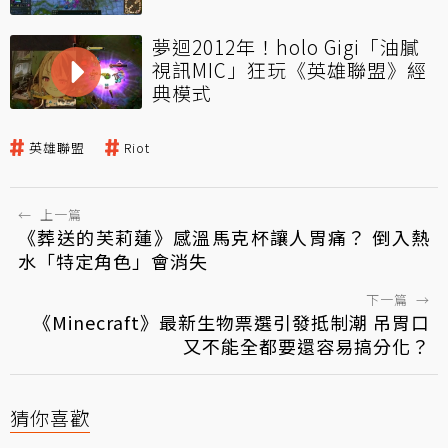
夢迴2012年！holo Gigi「油膩
視訊MIC」狂玩《英雄聯盟》經
典模式
英雄聯盟
Riot
←
上一篇
《葬送的芙莉蓮》感溫馬克杯讓人胃痛？ 倒入熱
水「特定角色」會消失
下一篇
→
《Minecraft》最新生物票選引發抵制潮 吊胃口
又不能全都要還容易搞分化？
猜你喜歡