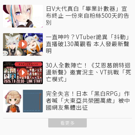
日V大代真白「畢業計數器」宣
布終止 一份來自粉絲500天的告
別
一直呻吟？VTuber詭異「抖動」
直播破130萬觀看 本人發最新聲
明
30人全數陣亡！《艾恩葛朗特迴
盪新聲》邀實況主、VT挑戰「死
亡模式」
完全失言！日本「黑白RPG」作
者喊「大東亞共榮圈萬歲」被中
國網友集體出征
看更多