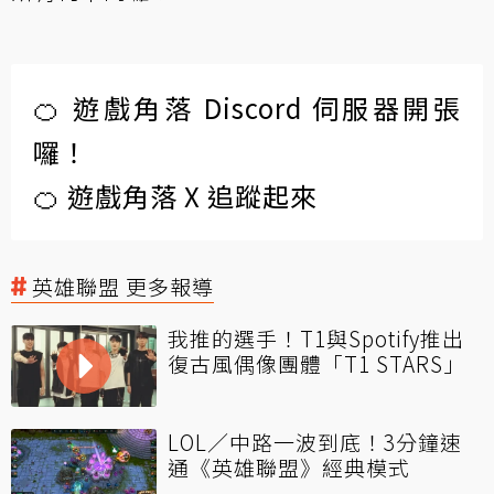
🍊 遊戲角落 Discord 伺服器開張
囉！
🍊 遊戲角落 X 追蹤起來
英雄聯盟 更多報導
我推的選手！T1與Spotify推出
復古風偶像團體「T1 STARS」
LOL／中路一波到底！3分鐘速
通《英雄聯盟》經典模式