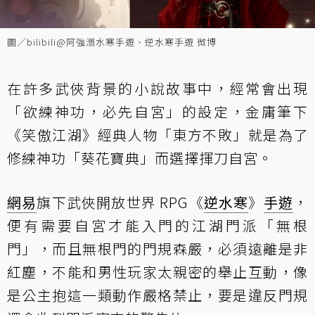
圖／bilibili@阿強溺水寒手遊、逆水寒手遊 微博
在許多武俠背景的小說故事中，經常會出現
「欲練神功，必先自宮」的設定，金庸筆下
《笑傲江湖》經典人物「東方不敗」就是為了
修練神功「葵花寶典」而選擇揮刀自宮。
網易
旗下武俠開放世界 RPG《
逆水寒
》
手遊
，
便有需要自宮才能入門的江湖門派「無根
門」，而且無根門的門規森嚴，必須遠離是非
紅塵，不能和男性玩家太親密的舉止互動，像
是公主抱這一類動作嚴格禁止，要是違反門規