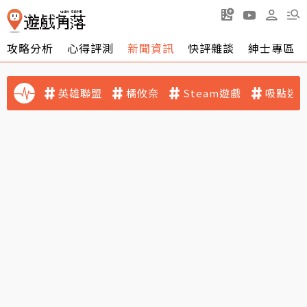
攻略分析
心得評測
新聞資訊
快評雜談
紳士專區
英雄聯盟
橘攸奈
Steam遊戲
吸點迷