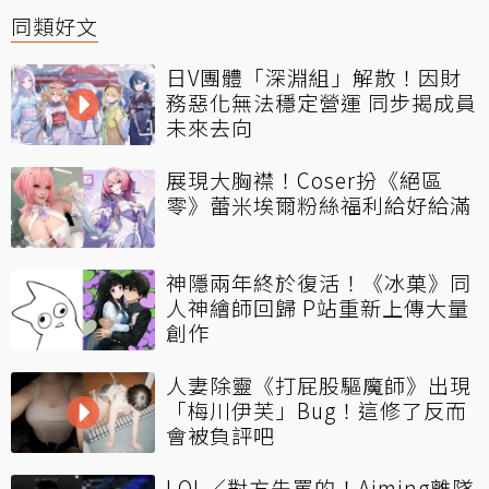
同類好文
日V團體「深淵組」解散！因財
務惡化無法穩定營運 同步揭成員
未來去向
展現大胸襟！Coser扮《絕區
零》蕾米埃爾粉絲福利給好給滿
神隱兩年終於復活！《冰菓》同
人神繪師回歸 P站重新上傳大量
創作
人妻除靈《打屁股驅魔師》出現
「梅川伊芙」Bug！這修了反而
會被負評吧
LOL／對方先罵的！Aiming離隊