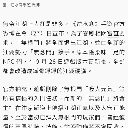
圖／逆水寒手遊 微博
無奈江湖上人紅是非多，《逆水寒》手遊官方
微博在今（27）日宣布，為了響應相關
審查
要
求，「無根門」將全面退出江湖，並由全新的
江湖勢力「無念門」接手。原本陰柔味十足的
NPC 們，在 9 月 28 日遊戲版本更新後，全部
都會改造成鐵骨錚錚的江湖硬漢。
官方補充，遊戲刪除了無根門「吸人元氣」等
所有搞怪的入門任務，而新的「無念門」將會
主打在汴京街道上傳播江湖正氣以及大宋正能
量。至於當初已拜入無根門的玩家們，曾經獲
得的專屬時裝、技能、站姿動作將不會回收，