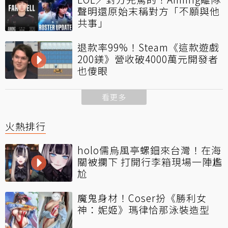
聲明還原始末稱對方「不願與他
共事」
退款率99%！Steam《這款遊戲
200鎂》營收破4000萬元開發者
也傻眼
看更多
火熱排行
holo儒烏風亭螺鈿來台灣！在海
關被攔下 打開行李箱現場一陣尷
尬
魔鬼身材！Coser扮《勝利女
神：妮姬》瑪律恰那泳裝造型