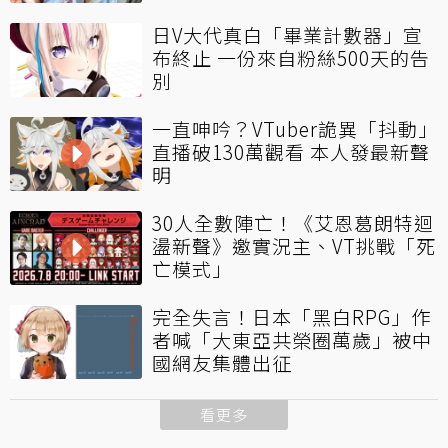
日V大代真白「畢業計數器」宣
布終止 一份來自粉絲500天的告
別
一直呻吟？VTuber詭異「抖動」
直播破130萬觀看 本人發最新聲
明
30人全數陣亡！《艾恩葛朗特迴
盪新聲》邀實況主、VT挑戰「死
亡模式」
完全失言！日本「黑白RPG」作
者喊「大東亞共榮圈萬歲」被中
國網友集體出征
看更多