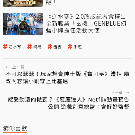
級！
《逆水寒》2.0改版記者會釋出
全新職業「玄機」GENBLUE幻
藍小熊擔任活動大使
逆水寒
網易
審查
手遊
←
上一篇
不可以瑟瑟！玩家想賣紳士版《寶可夢》遭拒 魔
改內容讓小剛穿上比基尼
下一篇
→
感受動漫的拋瓦？《惡魔獵人》Netflix動畫預告
公開 遊戲創意總監：會好好監督
猜你喜歡