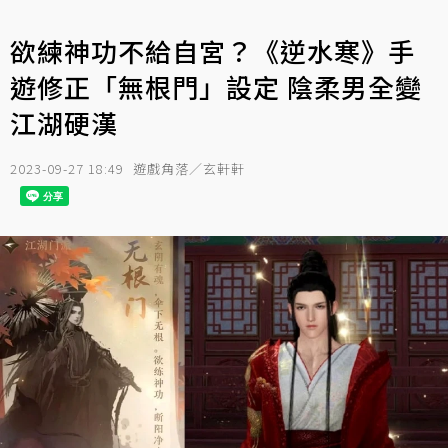
欲練神功不給自宮？《逆水寒》手
遊修正「無根門」設定 陰柔男全變
江湖硬漢
2023-09-27 18:49
遊戲角落／玄軒軒