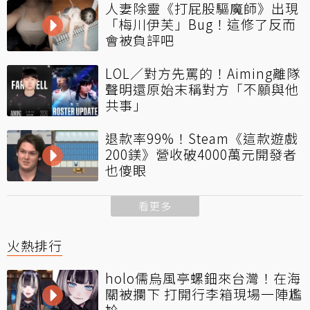
人妻除靈《打屁股驅魔師》出現
「梅川伊芙」Bug！這修了反而
會被負評吧
LOL／對方先罵的！Aiming離隊
聲明還原始末稱對方「不願與他
共事」
退款率99%！Steam《這款遊戲
200鎂》營收破4000萬元開發者
也傻眼
看更多
火熱排行
holo儒烏風亭螺鈿來台灣！在海
關被攔下 打開行李箱現場一陣尷
尬