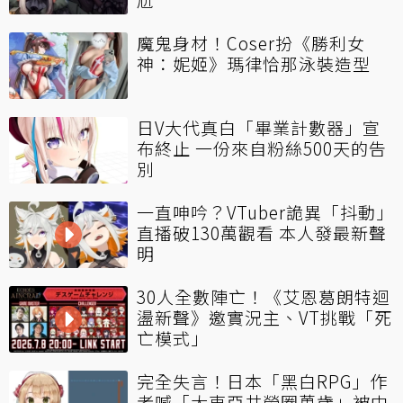
魔鬼身材！Coser扮《勝利女
神：妮姬》瑪律恰那泳裝造型
日V大代真白「畢業計數器」宣
布終止 一份來自粉絲500天的告
別
一直呻吟？VTuber詭異「抖動」
直播破130萬觀看 本人發最新聲
明
30人全數陣亡！《艾恩葛朗特迴
盪新聲》邀實況主、VT挑戰「死
亡模式」
完全失言！日本「黑白RPG」作
者喊「大東亞共榮圈萬歲」被中