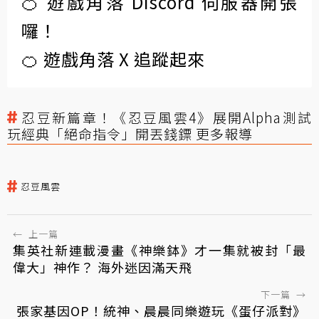
🍊 遊戲角落 Discord 伺服器開張
囉！
🍊 遊戲角落 X 追蹤起來
忍豆新篇章！《忍豆風雲4》展開Alpha測試
玩經典「絕命指令」開丟錢鏢 更多報導
忍豆風雲
←
上一篇
集英社新連載漫畫《神樂鉢》才一集就被封「最
偉大」神作？ 海外迷因滿天飛
下一篇
→
張家基因OP！統神、晨晨同樂遊玩《蛋仔派對》