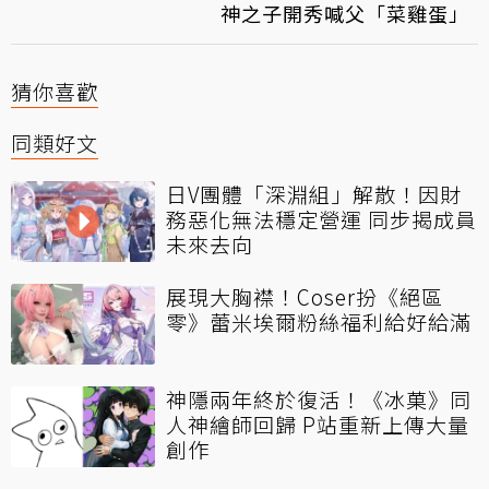
神之子開秀喊父「菜雞蛋」
猜你喜歡
同類好文
日V團體「深淵組」解散！因財
務惡化無法穩定營運 同步揭成員
未來去向
展現大胸襟！Coser扮《絕區
零》蕾米埃爾粉絲福利給好給滿
神隱兩年終於復活！《冰菓》同
人神繪師回歸 P站重新上傳大量
創作