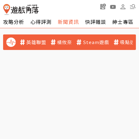
攻略分析
心得評測
新聞資訊
快評雜談
紳士專區
英雄聯盟
橘攸奈
Steam遊戲
吸點迷