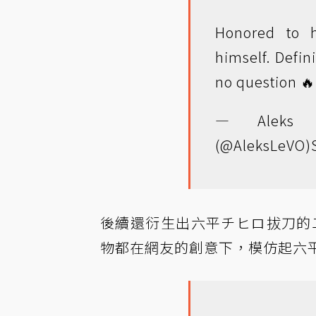
Honored to 
himself. Defin
no question 
— Alek
(@AleksLeVO)
後續還衍生出六平チヒロ拔刀的二
物都在網友的創意下，模仿起六