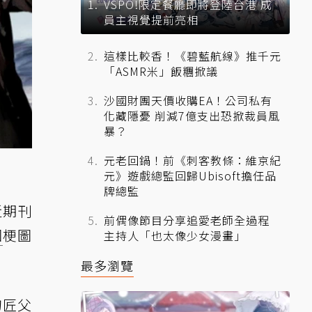
VSPO!限定餐廳即將登陸台港 成
員主視覺提前亮相
這樣比較香！《碧藍航線》推千元
「ASMR米」飯糰掀議
沙國財團天價收購EA！公司私有
化藏隱憂 削減7億支出恐掀裁員風
暴？
元老回鍋！前《刺客教條：維京紀
元》遊戲總監回歸Ubisoft擔任品
牌總監
近期刊
前偶像節目分享追愛老師全過程
因
梗圖
主持人「也太像少女漫畫」
最多瀏覽
刀匠父