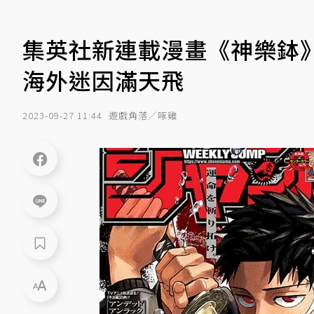
集英社新連載漫畫《神樂鉢
海外迷因滿天飛
2023-09-27 11:44
遊戲角落／啄雞