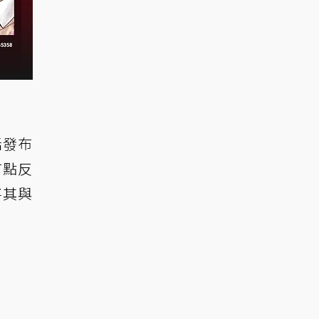
話發布
有點反
將其與