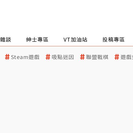
雜談
紳士專區
VT加油站
投稿專區
Steam遊戲
吸點迷因
聯盟戰棋
遊戲