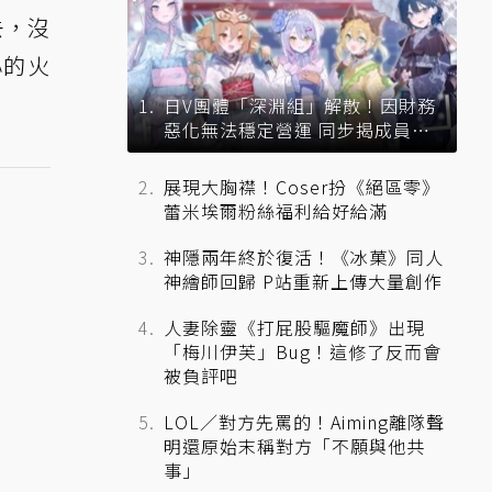
去，沒
心的火
日V團體「深淵組」解散！因財務
惡化無法穩定營運 同步揭成員未
來去向
展現大胸襟！Coser扮《絕區零》
蕾米埃爾粉絲福利給好給滿
神隱兩年終於復活！《冰菓》同人
神繪師回歸 P站重新上傳大量創作
人妻除靈《打屁股驅魔師》出現
「梅川伊芙」Bug！這修了反而會
被負評吧
LOL／對方先罵的！Aiming離隊聲
明還原始末稱對方「不願與他共
事」