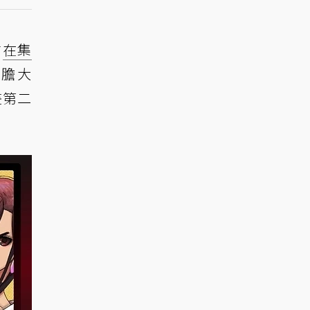
前
在集
《膽大
畫第二