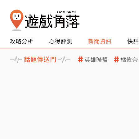
攻略分析
心得評測
新聞資訊
快評
話題傳送門
英雄聯盟
橘攸奈