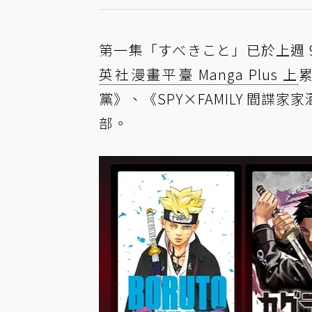
第一集「すべきこと」已於上週 9
英社漫畫平臺 Manga Plus 上
黨》、《SPY×FAMILY 間
部。