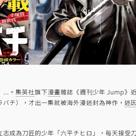
..。
集英社
旗下
漫畫
雜誌《週刊少年 Jump》
ラバチ），才出一集就被海外漫迷封為神作，
迷
立志成為刀匠的少年「六平チヒロ」，每天接受