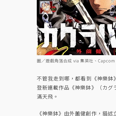
圖／遊戲角落合成 via 集英社、Capcom
不管我走到哪，都看到《神樂鉢》.
登新連載作品《神樂鉢》（カグ
滿天飛。
《神樂鉢》由外薗健創作，描述