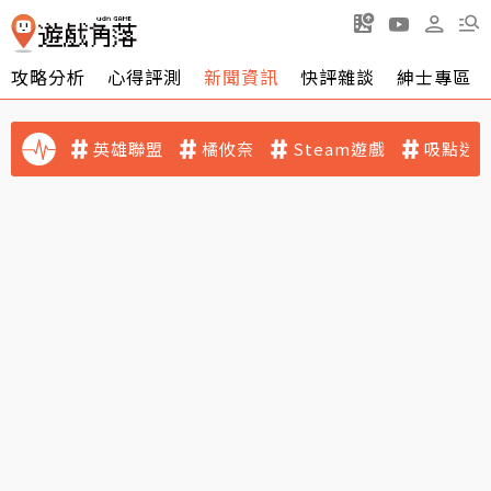
攻略分析
心得評測
新聞資訊
快評雜談
紳士專區
英雄聯盟
橘攸奈
Steam遊戲
吸點迷