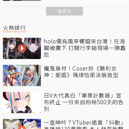
看更多
火熱排行
holo儒烏風亭螺鈿來台灣！在海
關被攔下 打開行李箱現場一陣尷
尬
魔鬼身材！Coser扮《勝利女
神：妮姬》瑪律恰那泳裝造型
日V大代真白「畢業計數器」宣
布終止 一份來自粉絲500天的告
別
一直呻吟？VTuber詭異「抖動」
直播破130萬觀看 本人發最新聲