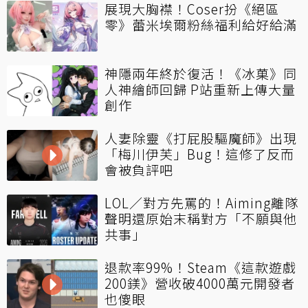
展現大胸襟！Coser扮《絕區
零》蕾米埃爾粉絲福利給好給滿
神隱兩年終於復活！《冰菓》同
人神繪師回歸 P站重新上傳大量
創作
人妻除靈《打屁股驅魔師》出現
「梅川伊芙」Bug！這修了反而
會被負評吧
LOL／對方先罵的！Aiming離隊
聲明還原始末稱對方「不願與他
共事」
退款率99%！Steam《這款遊戲
200鎂》營收破4000萬元開發者
也傻眼