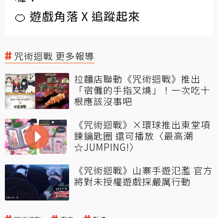
🍊 遊戲角落 X 追蹤起來
咒術迴戰 更多報導
拉麵店聯動《咒術迴戰》推出
「宿儺的手指叉燒」！一次吃十
根應該沒事吧
《咒術迴戰》×環球推出東堂項
鍊鑰匙圈 還可播放〈最高潮
☆JUMPING!〉
《咒術迴戰》山寨手遊氾濫 官方
將對未授權遊戲採嚴厲行動