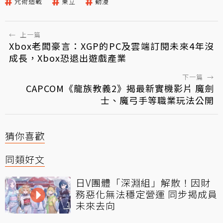
咒術迴戰
東立
動漫
←
上一篇
Xbox老闆豪言：XGP的PC及雲端訂閱未來4年沒
成長，Xbox恐退出遊戲產業
下一篇
→
CAPCOM《龍族教義2》揭最新實機影片 魔劍
士、魔弓手等職業玩法公開
猜你喜歡
同類好文
日V團體「深淵組」解散！因財
務惡化無法穩定營運 同步揭成員
未來去向