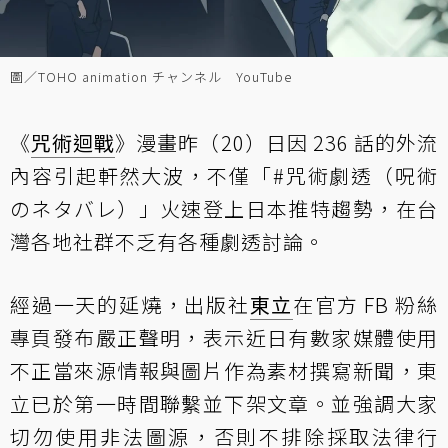
圖／TOHO animation チャンネル YouTube
《
咒術迴戰
》漫畫昨（20）日因 236 話的外流
內容引起軒然大波，不僅「#咒術劇透（呪術
のネタバレ）」火速登上日本推特趨勢，在台
灣各地社群不乏有各種劇透討論。
經過一天的延燒，出版社
東立
在官方 FB 粉絲
專頁發布嚴正聲明，表示近日有數家媒體使用
不正當來源情報與圖片作為素材撰寫新聞，東
立已於第一時間聯繫並下架文章。並強調大家
切勿使用非法圖源，否則不排除採取法律行