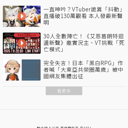
一直呻吟？VTuber詭異「抖動」
直播破130萬觀看 本人發最新聲
明
30人全數陣亡！《艾恩葛朗特迴
盪新聲》邀實況主、VT挑戰「死
亡模式」
完全失言！日本「黑白RPG」作
者喊「大東亞共榮圈萬歲」被中
國網友集體出征
看更多
聯合線上公司 著作權所有 ©2021