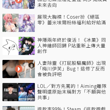
未來去向
展現大胸襟！Coser扮《絕區
零》蕾米埃爾粉絲福利給好給滿
神隱兩年終於復活！《冰菓》同
人神繪師回歸 P站重新上傳大量
創作
人妻除靈《打屁股驅魔師》出現
「梅川伊芙」Bug！這修了反而
會被負評吧
LOL／對方先罵的！Aiming離隊
聲明還原始末稱對方「不願與他
共事」
退款率99%！Steam《這款遊戲