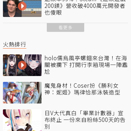
200鎂》營收破4000萬元開發者
也傻眼
看更多
火熱排行
holo儒烏風亭螺鈿來台灣！在海
關被攔下 打開行李箱現場一陣尷
尬
魔鬼身材！Coser扮《勝利女
神：妮姬》瑪律恰那泳裝造型
日V大代真白「畢業計數器」宣
布終止 一份來自粉絲500天的告
別