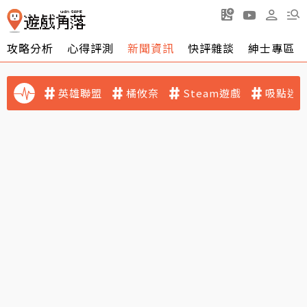
攻略分析
心得評測
新聞資訊
快評雜談
紳士專區
英雄聯盟
橘攸奈
Steam遊戲
吸點迷