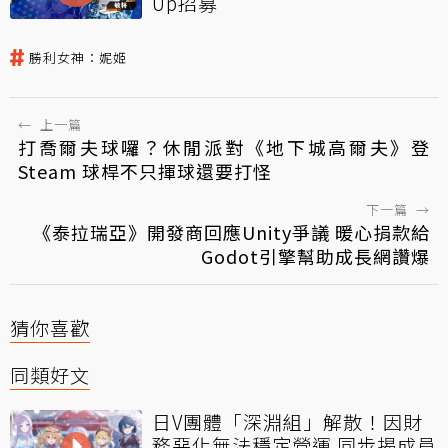
Up招募
勝利女神：妮姬
←
上一篇
打喬爾夫球囉？休閒派對《地下城高爾夫》登
Steam 球桿不只揮球還要打怪
下一篇
→
《泰拉瑞亞》開發商回應Unity爭議 暖心捐款給
Godot引擎幫助成長網讚爆
猜你喜歡
同類好文
日V團體「深淵組」解散！因財
務惡化無法穩定營運 同步揭成員