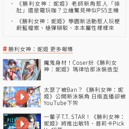
《勝利女神：妮姬》老師新角惹人「操
肚」還是電玩咖？立繪驚見神似PS5主機
《勝利女神：妮姬》學園新活動惹人玩梗
蔚藍檔案、槍彈辯駁、本本屬性樣樣來
勝利女神：妮姬 更多報導
魔鬼身材！Coser扮《勝利女
神：妮姬》瑪律恰那泳裝造型
太瑟了被Ban？《勝利女神：妮
姬》公開新泳裝角 日版直播卻被
YouTube下架
一輩子T.T. STAR！《勝利女神：
妮姬》將推出敏特、普莉卡Pick