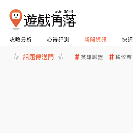
攻略分析
心得評測
新聞資訊
快評
話題傳送門
英雄聯盟
橘攸奈