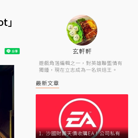
ot」
玄軒軒
遊戲角落編輯之一，對英雄聯盟情有
獨鍾，現在立志成為一名烘焙王。
最新文章
沙國財團天價收購EA！公司私有