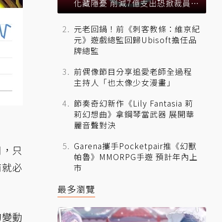
化藏隱憂 削減7億支出恐掀裁員風
暴？
元老回鍋！前《刺客教條：維京紀
元》遊戲總監回歸Ubisoft擔任品
牌總監
前偶像節目分享追愛老師全過程
主持人「也太像少女漫畫」
節奏奇幻新作《Lily Fantasia 莉
莉幻想曲》拿鋼琴當武器 展開華
麗音聲對決
Garena攜手Pocketpair推《幻獸
用，只
帕魯》MMORPG手遊 預計年內上
商就必
市
最多瀏覽
的變動