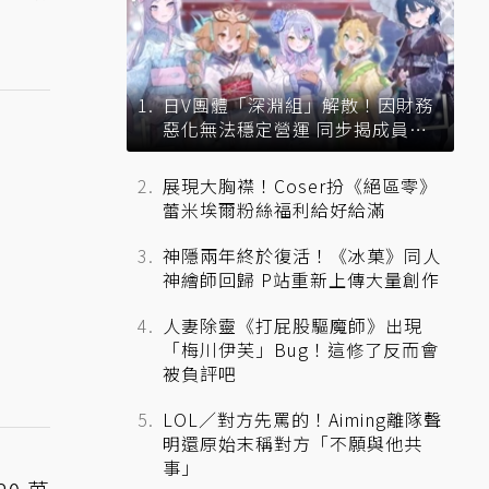
日V團體「深淵組」解散！因財務
惡化無法穩定營運 同步揭成員未
來去向
展現大胸襟！Coser扮《絕區零》
蕾米埃爾粉絲福利給好給滿
神隱兩年終於復活！《冰菓》同人
神繪師回歸 P站重新上傳大量創作
人妻除靈《打屁股驅魔師》出現
「梅川伊芙」Bug！這修了反而會
被負評吧
LOL／對方先罵的！Aiming離隊聲
明還原始末稱對方「不願與他共
事」