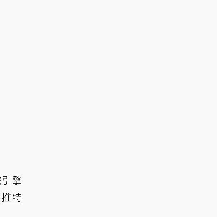
戲引擎
在
推特