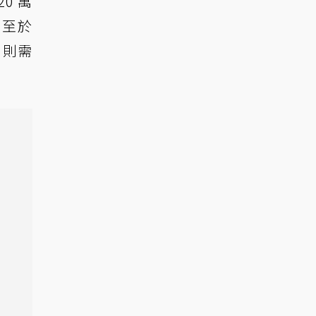
0 萬
。至於
，則需