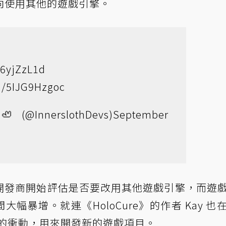
向使用其他的遊戲引擎。
g6yjZzL1d
om/5IJG9Hzgoc
 🦥 (@InnerslothDevs)
September
許多開發商開始評估是否要改用其他遊戲引擎，而遊
大幅暴增。就連《HoloCure》的作者 Kay 也
t 的衝動，用來開發新的遊戲項目。