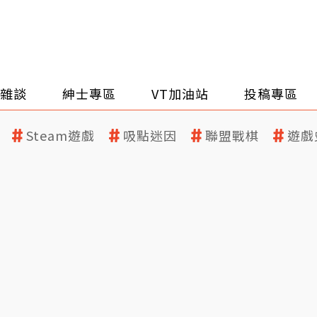
雜談
紳士專區
VT加油站
投稿專區
Steam遊戲
吸點迷因
聯盟戰棋
遊戲