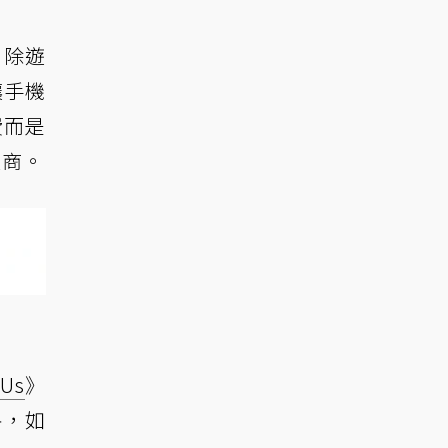
刪除遊
讓手機
費而是
廠商。
Us
》
害，如