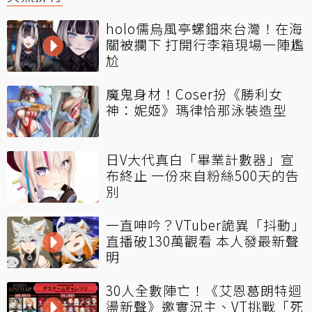
holo儒烏風亭螺鈿來台灣！在海
關被攔下 打開行李箱現場一陣尷
尬
魔鬼身材！Coser扮《勝利女
神：妮姬》瑪律恰那泳裝造型
日V大代真白「畢業計數器」宣
布終止 一份來自粉絲500天的告
別
一直呻吟？VTuber詭異「抖動」
直播破130萬觀看 本人發最新聲
明
30人全數陣亡！《艾恩葛朗特迴
盪新聲》邀實況主、VT挑戰「死