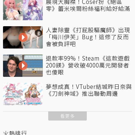
展現大胸襟！Coser扮《絕區
零》蕾米埃爾粉絲福利給好給滿
人妻除靈《打屁股驅魔師》出現
「梅川伊芙」Bug！這修了反而
會被負評吧
退款率99%！Steam《這款遊戲
200鎂》營收破4000萬元開發者
也傻眼
夢想成真！VTuber結城昨日奈與
《刀劍神域》推出聯動周邊
看更多
火熱排行