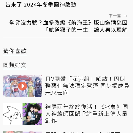
告來了 2024年冬季圓神啟動
下一篇
→
全貸沒力號？血多改編《航海王》版山道猴迷因
「航道猴子的一生」讓人男以理解
猜你喜歡
同類好文
日V團體「深淵組」解散！因財
務惡化無法穩定營運 同步揭成員
未來去向
神隱兩年終於復活！《冰菓》同
人神繪師回歸 P站重新上傳大量
創作