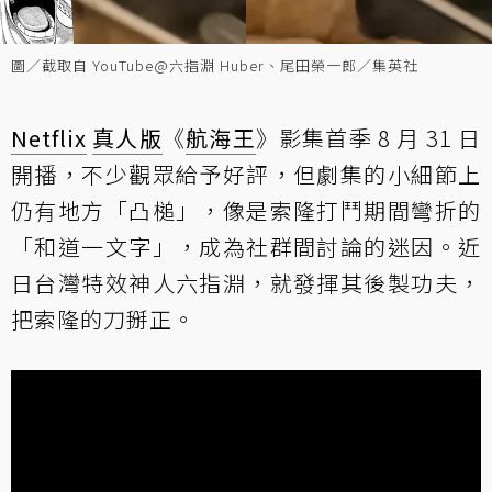
圖／截取自 YouTube@六指淵 Huber、尾田榮一郎／集英社
Netflix
真人版
《
航海王
》影集首季 8 月 31 日
開播，不少觀眾給予好評，但劇集的小細節上
仍有地方「凸槌」，像是索隆打鬥期間彎折的
「和道一文字」，成為社群間討論的迷因。近
日台灣特效神人六指淵，就發揮其後製功夫，
把索隆的刀掰正。