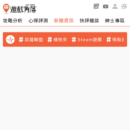
攻略分析
心得評測
新聞資訊
快評雜談
紳士專區
英雄聯盟
橘攸奈
Steam遊戲
吸點迷