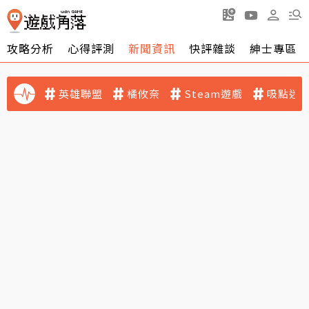
攻略分析
心得評測
新聞資訊
快評雜談
紳士專區
英雄聯盟
橘攸奈
Steam遊戲
吸點迷