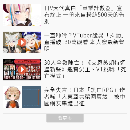
日V大代真白「畢業計數器」宣
布終止 一份來自粉絲500天的告
別
一直呻吟？VTuber詭異「抖動」
直播破130萬觀看 本人發最新聲
明
30人全數陣亡！《艾恩葛朗特迴
盪新聲》邀實況主、VT挑戰「死
亡模式」
完全失言！日本「黑白RPG」作
者喊「大東亞共榮圈萬歲」被中
國網友集體出征
看更多