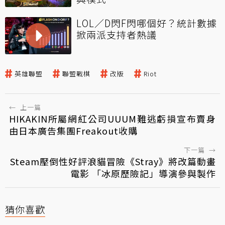
LOL／D閃F閃哪個好？統計數據
掀兩派支持者熱議
英雄聯盟
聯盟戰棋
改版
Riot
←
上一篇
HIKAKIN所屬網紅公司UUUM難逃虧損宣布賣身
由日本廣告集團Freakout收購
下一篇
→
Steam壓倒性好評浪貓冒險《Stray》將改篇動畫
電影 「冰原歷險記」導演參與製作
猜你喜歡