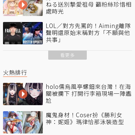
ねる送別摯愛祖母 籲粉絲珍惜相
處時光
LOL／對方先罵的！Aiming離隊
聲明還原始末稱對方「不願與他
共事」
看更多
火熱排行
holo儒烏風亭螺鈿來台灣！在海
關被攔下 打開行李箱現場一陣尷
尬
魔鬼身材！Coser扮《勝利女
神：妮姬》瑪律恰那泳裝造型