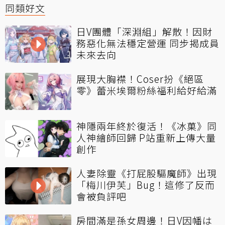
同類好文
日V團體「深淵組」解散！因財
務惡化無法穩定營運 同步揭成員
未來去向
展現大胸襟！Coser扮《絕區
零》蕾米埃爾粉絲福利給好給滿
神隱兩年終於復活！《冰菓》同
人神繪師回歸 P站重新上傳大量
創作
人妻除靈《打屁股驅魔師》出現
「梅川伊芙」Bug！這修了反而
會被負評吧
房間滿是孫女周邊！日V因幡は