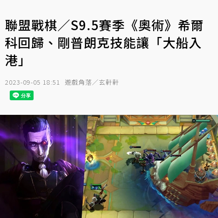
聯盟戰棋／S9.5賽季《奧術》希爾
科回歸、剛普朗克技能讓「大船入
港」
2023-09-05 18:51
遊戲角落／玄軒軒