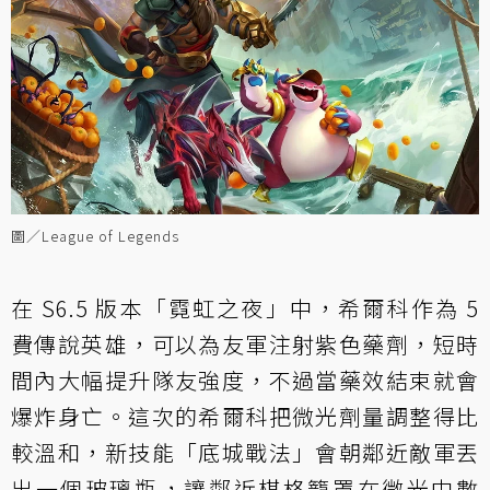
圖／League of Legends
在 S6.5 版本「霓虹之夜」中，希爾科作為 5
費傳說英雄，可以為友軍注射紫色藥劑，短時
間內大幅提升隊友強度，不過當藥效結束就會
爆炸身亡。這次的希爾科把微光劑量調整得比
較溫和，新技能「底城戰法」會朝鄰近敵軍丟
出一個玻璃瓶，讓鄰近棋格籠罩在微光中數