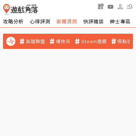
攻略分析
心得評測
新聞資訊
快評雜談
紳士專區
英雄聯盟
橘攸奈
Steam遊戲
吸點迷