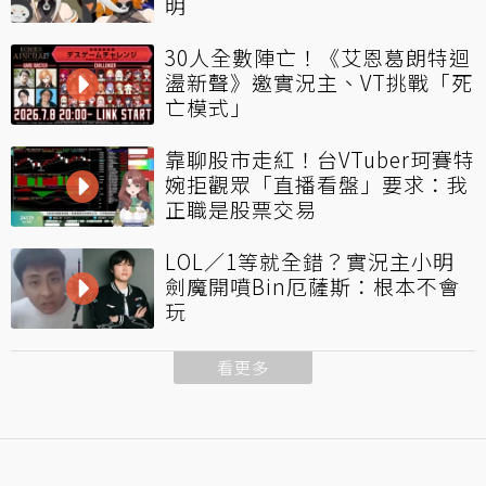
明
30人全數陣亡！《艾恩葛朗特迴
盪新聲》邀實況主、VT挑戰「死
亡模式」
靠聊股市走紅！台VTuber珂賽特
婉拒觀眾「直播看盤」要求：我
正職是股票交易
LOL／1等就全錯？實況主小明
劍魔開噴Bin厄薩斯：根本不會
玩
看更多