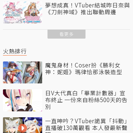
夢想成真！VTuber結城昨日奈與
《刀劍神域》推出聯動周邊
看更多
火熱排行
魔鬼身材！Coser扮《勝利女
神：妮姬》瑪律恰那泳裝造型
日V大代真白「畢業計數器」宣
布終止 一份來自粉絲500天的告
別
一直呻吟？VTuber詭異「抖動」
直播破130萬觀看 本人發最新聲