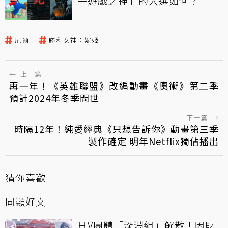
子遊戲之神」的人選如何？
尼爾
勝利女神：妮姬
←
上一篇
再一年！《英雄聯盟》改編動畫《奧術》第二季
預計2024年冬季問世
下一篇
→
時隔12年！純愛經典《只想告訴你》動畫第三季
製作確定 明年Netflix獨佔播出
猜你喜歡
同類好文
日V團體「深淵組」解散！因財