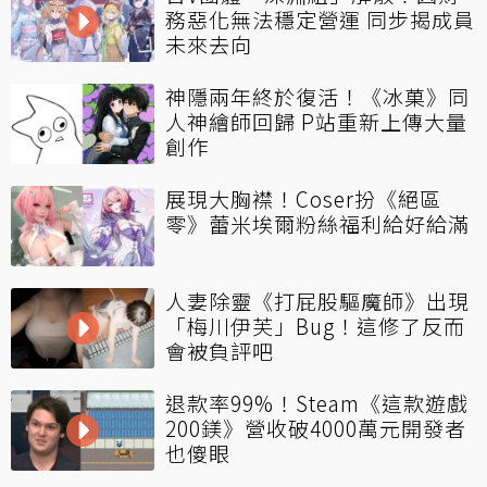
務惡化無法穩定營運 同步揭成員
未來去向
神隱兩年終於復活！《冰菓》同
人神繪師回歸 P站重新上傳大量
創作
展現大胸襟！Coser扮《絕區
零》蕾米埃爾粉絲福利給好給滿
人妻除靈《打屁股驅魔師》出現
「梅川伊芙」Bug！這修了反而
會被負評吧
退款率99%！Steam《這款遊戲
200鎂》營收破4000萬元開發者
也傻眼