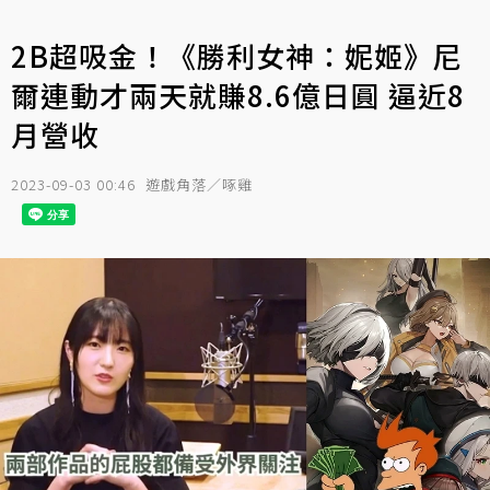
2B超吸金！《勝利女神：妮姬》尼
爾連動才兩天就賺8.6億日圓 逼近8
月營收
2023-09-03 00:46
遊戲角落／啄雞