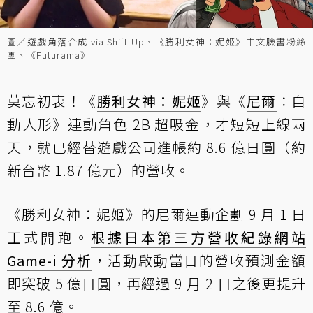
圖／遊戲角落合成 via Shift Up、《勝利女神：妮姬》中文臉書粉絲
團、《Futurama》
莫忘初衷！《
勝利女神：妮姬
》與《
尼爾
：自
動人形》連動角色 2B 超吸金，才短短上線兩
天，就已經替遊戲公司進帳約 8.6 億日圓（約
新台幣 1.87 億元）的營收。
《勝利女神：妮姬》的尼爾連動企劃 9 月 1 日
正式開跑。
根據日本第三方營收紀錄網站
Game-i 分析
，活動啟動當日的營收預測金額
即突破 5 億日圓，再經過 9 月 2 日之後更提升
至 8.6 億。