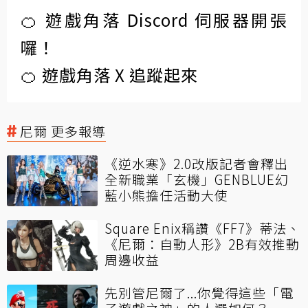
🍊 遊戲角落 Discord 伺服器開張
囉！
🍊 遊戲角落 X 追蹤起來
尼爾 更多報導
《逆水寒》2.0改版記者會釋出
全新職業「玄機」GENBLUE幻
藍小熊擔任活動大使
Square Enix稱讚《FF7》蒂法、
《尼爾：自動人形》2B有效推動
周邊收益
先別管尼爾了...你覺得這些「電