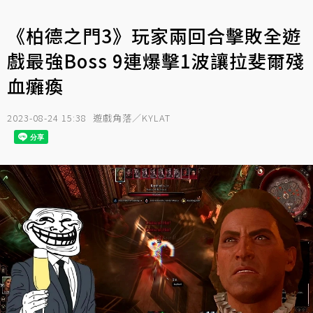
《柏德之門3》玩家兩回合擊敗全遊
戲最強Boss 9連爆擊1波讓拉斐爾殘
血癱瘓
2023-08-24 15:38
遊戲角落／KYLAT