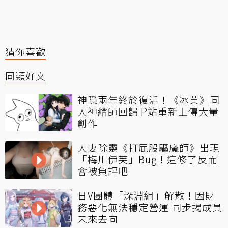
猜你喜歡
同類好文
神隱兩年終於復活！《冰菓》同
人神繪師回歸 P站重新上傳大量
創作
人妻除靈《打屁股驅魔師》出現
「梅川伊芙」Bug！這修了反而
會被負評吧
日V團體「深淵組」解散！因財
務惡化無法穩定營運 同步揭成員
未來去向