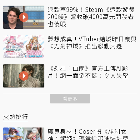
退款率99%！Steam《這款遊戲
200鎂》營收破4000萬元開發者
也傻眼
夢想成真！VTuber結城昨日奈與
《刀劍神域》推出聯動周邊
《劍星：血雨》官方上傳AI影
片！網一面倒不挺：令人失望
看更多
火熱排行
魔鬼身材！Coser扮《勝利女
神：妮姬》瑪律恰那泳裝造型