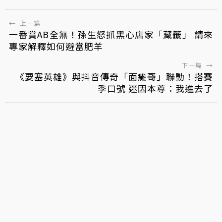
←
上一篇
一番賞AB全無！孫生怒抓黑心店家「藏籤」 請來
專家解釋如何避當肥羊
下一篇
→
《要塞英雄》與抖音傳奇「面癱哥」聯動！搭賽
季口號 迷因本尊：我進去了