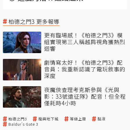
柏德之門3 更多報導
更有臨場感！《柏德之門3》模
組實現第三人稱越肩視角獲熱烈
迴響
劇情寫太好！《柏德之門3》配
音員：我重新認識了電玩敘事的
深度
夜魔俠查理考克斯參與《光與
影：33號遠征隊》配音！但全程
僅耗時4小時
柏德之門3
龍與地下城
等級上限
黏液
Baldur's Gate 3