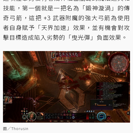
技能，第一個就是一把名為「鍛神漩渦」的傳
奇弓箭，這把 +3 武器附魔的強大弓箭為使用
者自身賦予「天界加速」效果，並有機會對攻
擊目標造成陷入劣勢的「曳光彈」負面效果。
圖／Thorusin