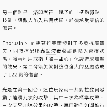
另一個則是「烙印護符」賦予的「標點弱點」
技能，讓敵人陷入易傷狀態，必須承受雙倍的
傷害。
Thorusin 先是朝著拉斐爾發射了多發抗魔箭
矢，同時搭配爬蟲
黏液
毒藥讓他陷入癱瘓狀
態，接著利用戒指「殺手甜心」保證造成爆擊
的效果，第二發箭矢就對這位強大的惡魔造成
了 122 點的傷害。
光是在第一回合，這位玩家就一共對拉斐爾發
動了連續九次的攻擊，其中三次為標準攻擊、
三次天界加速效果的攻擊，再用動作如潮進行