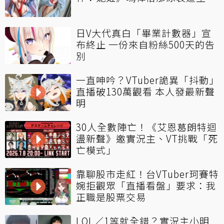
日V大代真白「畢業計數器」宣
布終止 一份來自粉絲500天的告
別
一直呻吟？VTuber詭異「抖動」
直播破130萬觀看 本人發最新聲
明
30人全數陣亡！《艾恩葛朗特迴
盪新聲》邀實況主、VT挑戰「死
亡模式」
靠聊股市走紅！台VTuber珂賽特
婉拒觀眾「直播看盤」要求：我
正職是股票交易
LOL／1等就全錯？實況主小明