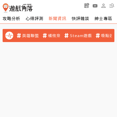
攻略分析
心得評測
新聞資訊
快評雜談
紳士專區
英雄聯盟
橘攸奈
Steam遊戲
吸點迷