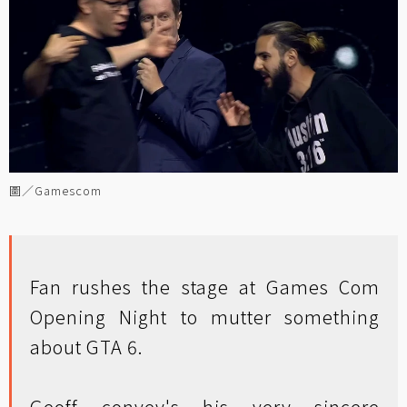
圖／Gamescom
Fan rushes the stage at Games Com
Opening Night to mutter something
about GTA 6.
Geoff convey's his very sincere