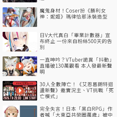
魔鬼身材！Coser扮《勝利女
神：妮姬》瑪律恰那泳裝造型
日V大代真白「畢業計數器」宣
布終止 一份來自粉絲500天的告
別
一直呻吟？VTuber詭異「抖動」
直播破130萬觀看 本人發最新聲
明
30人全數陣亡！《艾恩葛朗特迴
盪新聲》邀實況主、VT挑戰「死
亡模式」
完全失言！日本「黑白RPG」作
者喊「大東亞共榮圈萬歲」被中