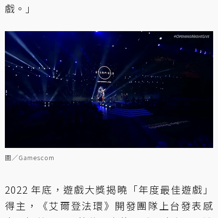
戲。」
圖／Gamescom
2022 年底，遊戲大獎揭曉「年度最佳遊戲」
得主，《艾爾登法環》開發團隊上台發表感