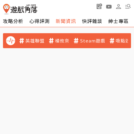
攻略分析
心得評測
新聞資訊
快評雜談
紳士專區
英雄聯盟
橘攸奈
Steam遊戲
吸點迷