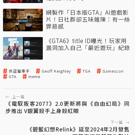
網製作「日本版GTA」AI遊戲影
片！日社群卻五味雜陳：有一絲
罪惡感
《GTA6》title ID曝光！玩家用
漏洞加入自己「最近遊玩」紀錄
俠盜獵車手
Geoff Keighley
TGA
Gamescon
GTA
meme
←
上一篇
《電馭叛客2077》2.0更新將與《自由幻局》同
步推出 V銀翼殺手上身殺紅眼
下一篇
→
《碧藍幻想Relink》延至2024年2月發售