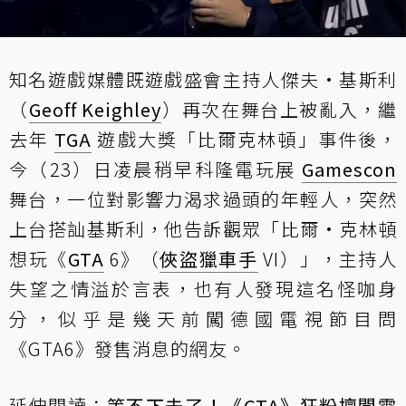
知名遊戲媒體既遊戲盛會主持人傑夫·基斯利
（
Geoff Keighley
）再次在舞台上被亂入，繼
去年
TGA
遊戲大獎「比爾克林頓」事件後，
今（23）日凌晨稍早科隆電玩展
Gamescon
舞台，一位對影響力渴求過頭的年輕人，突然
上台搭訕基斯利，他告訴觀眾「比爾·克林頓
想玩《
GTA
6》（
俠盜獵車手
VI）」，主持人
失望之情溢於言表，也有人發現這名怪咖身
分，似乎是幾天前闖德國電視節目問
《GTA6》發售消息的網友。
延伸閱讀：
等不下去了！《GTA》狂粉擅闖電