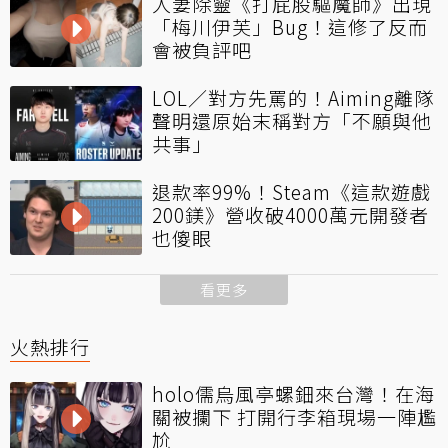
人妻除靈《打屁股驅魔師》出現
「梅川伊芙」Bug！這修了反而
會被負評吧
LOL／對方先罵的！Aiming離隊
聲明還原始末稱對方「不願與他
共事」
退款率99%！Steam《這款遊戲
200鎂》營收破4000萬元開發者
也傻眼
看更多
火熱排行
holo儒烏風亭螺鈿來台灣！在海
關被攔下 打開行李箱現場一陣尷
尬