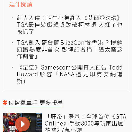
延伸閱讀
紅人入侵！陌生小弟亂入《艾爾登法環》
TGA最佳遊戲頒獎致敬柯林頓 人紅了也
被抓了
TGA亂入哥曾闖BlizzCon撐香港？搏鏡
頭蹭熱度非首次 彭博記者稱「猶太裔惡
作劇者」
《星空》Gamescom公開真人預告 Todd
Howard形容「NASA遇見印第安納瓊
斯」
俠盜獵車手 更多報導
「肝帝」登基！全球首位《GTA
Online》手動8000等玩家出爐
花費2.7萬小時