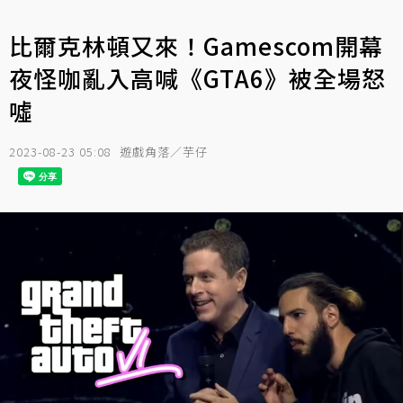
比爾克林頓又來！Gamescom開幕
夜怪咖亂入高喊《GTA6》被全場怒
噓
2023-08-23 05:08
遊戲角落／芋仔