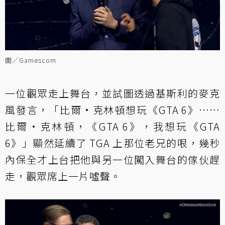
圖／Gamescom
一位觀眾走上舞台，並試圖透過基斯利的麥克
風發言，「比爾·克林頓想玩《GTA 6》……
比爾·克林頓，《GTA 6》，我想玩《GTA
6》」顯然延續了 TGA 上那位老兄的哏，幾秒
內保全才上台把他與另一位闖入舞台的傢伙趕
走，觀眾席上一片噓聲。