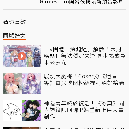
Gamescom開幕夜揭最新預告影片
猜你喜歡
同類好文
日V團體「深淵組」解散！因財
務惡化無法穩定營運 同步揭成員
未來去向
展現大胸襟！Coser扮《絕區
零》蕾米埃爾粉絲福利給好給滿
神隱兩年終於復活！《冰菓》同
人神繪師回歸 P站重新上傳大量
創作