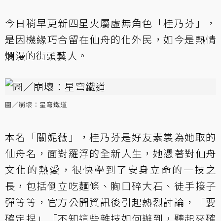
今日稍早更新四星火屬虛無角色「桂乃芬」，
是因機緣巧合留在仙舟的化外民，如今是熱情
爛漫的街頭藝人。
圖／崩壞：星穹鐵道
本名「關妮薇」，桂乃芬是好友素裳為她取的
仙舟名，面對羅浮的全新人生，她憑著對仙舟
文化的熱愛，很快學到了安身立命的一技之
長，包括倒立吃麵條、胸口碎大石、徒手接子
彈等等，官方公開資訊後引起熱烈討論，「要
確定捏」「不知這些雜技如何辦到，聽起來確