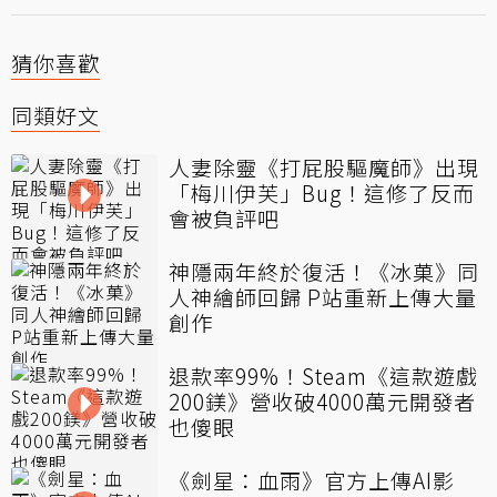
猜你喜歡
同類好文
人妻除靈《打屁股驅魔師》出現
「梅川伊芙」Bug！這修了反而
會被負評吧
神隱兩年終於復活！《冰菓》同
人神繪師回歸 P站重新上傳大量
創作
退款率99%！Steam《這款遊戲
200鎂》營收破4000萬元開發者
也傻眼
《劍星：血雨》官方上傳AI影