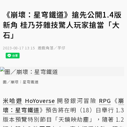
《崩壞：星穹鐵道》搶先公開1.4版
新角 桂乃芬雜技驚人玩家搶當「大
石」
2023-08-17 13:15
遊戲角落／芋仔
圖／崩壞：星穹鐵道
米哈遊
HoYoverse
開發銀河冒險
RPG
《
崩
壞：星穹鐵道
》預告將在明（18）日舉行 1.3
版本預覽特別節目「天鏡映劫塵」，隨著 1.2