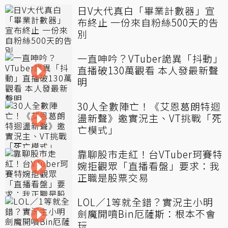
日V大代真白「畢業計數器」宣
布終止 一份來自粉絲500天的告
別
一直呻吟？VTuber詭異「抖動」
直播破130萬觀看 本人發最新聲
明
30人全數陣亡！《艾恩葛朗特迴
盪新聲》邀實況主、VT挑戰「死
亡模式」
靠聊股市走紅！台VTuber珂賽特
婉拒觀眾「直播看盤」要求：我
正職是股票交易
LOL／1等就全錯？實況主小明
劍魔開噴Bin厄薩斯：根本不會
玩