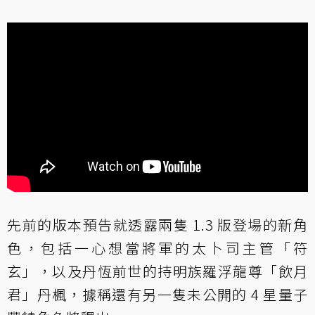
先前的版本預告就透露兩隻 1.3 版登場的新角
色，包括一心想當將軍的太卜司主管「符
玄」，以及丹恆前世的持明族羅浮龍尊「飲月
君」丹楓，據稱還有另一隻未公開的 4 星量子