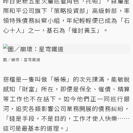
昨日更新五星火屬巡獵角色「托帕」，隸屬星
際和平公司旗下「策略投資部」高級幹部，率
領特殊債務糾察小組，年紀輕輕便已成為「石
心十人」之一，基石為「催討黃玉」。
圖／崩壞：星穹鐵道
搭檔是一隻叫做「帳帳」的次元撲滿，能敏銳
感知「財富」所在，即便是保全、催債、精算
等工作也不在話下。如今他們正一同巡行銀
河，追究各類影響公司業務開展的債務糾紛，
「錢是手段，不是目的，工作才使人快樂……
這可是最基本的道理。」