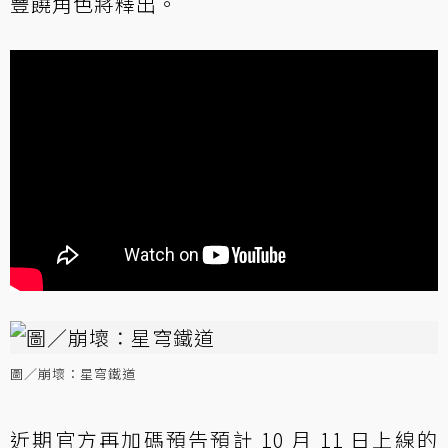
豐饒角色將釋出。
圖／崩壞：星穹鐵道
近期官方再加碼預告預計 10 月 11 日上線的