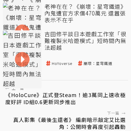
老神在在？《崩壞：星穹鐵道》
內鬼遭官方求償470萬元 還囂張
表示不在乎
吉田修平談日本遊戲工作室「很
難複製米哈遊模式」短時間內無
法超越
米哈遊
聲優
HoYoverse
崩壞：星穹鐵道
RPG
手遊
←
上一篇
《HoloCure》正式登Steam！逾3萬同上速收極
度好評 ID組0.6更新同步推出
下一篇
→
真人影集《最後生還者》 編劇暗示敲定艾比選
角：公開時會再度引起轟動