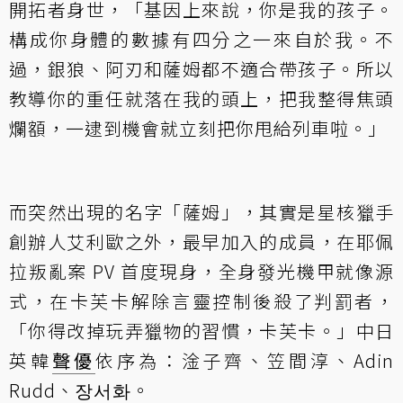
開拓者身世，「基因上來說，你是我的孩子。
構成你身體的數據有四分之一來自於我。不
過，銀狼、阿刃和薩姆都不適合帶孩子。所以
教導你的重任就落在我的頭上，把我整得焦頭
爛額，一逮到機會就立刻把你甩給列車啦。」
而突然出現的名字「薩姆」，其實是星核獵手
創辦人艾利歐之外，最早加入的成員，在耶佩
拉叛亂案 PV 首度現身，全身發光機甲就像源
式，在卡芙卡解除言靈控制後殺了判罰者，
「你得改掉玩弄獵物的習慣，卡芙卡。」中日
英韓
聲優
依序為：淦子齊、笠間淳、Adin
Rudd、장서화。