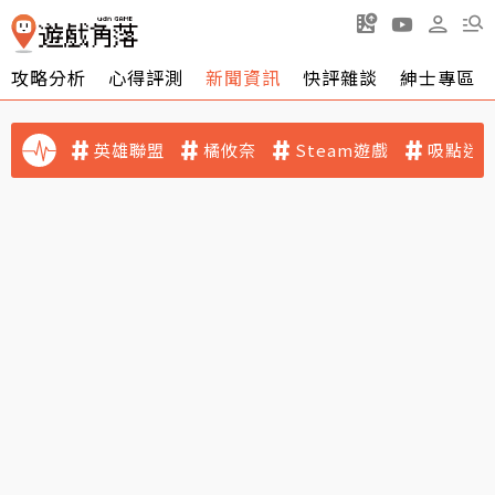
攻略分析
心得評測
新聞資訊
快評雜談
紳士專區
英雄聯盟
橘攸奈
Steam遊戲
吸點迷