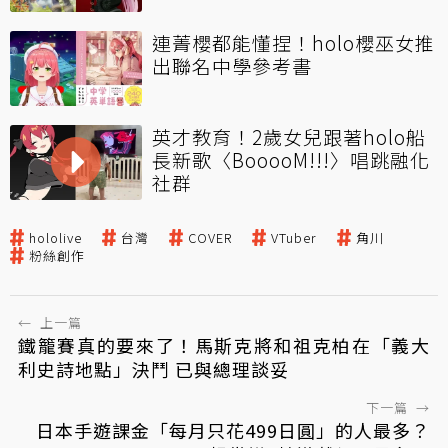
連菁櫻都能懂捏！holo櫻巫女推
出聯名中學參考書
英才教育！2歲女兒跟著holo船
長新歌〈BooooM!!!〉唱跳融化
社群
hololive
台灣
COVER
VTuber
角川
粉絲創作
←
上一篇
鐵籠賽真的要來了！馬斯克將和祖克柏在「義大
利史詩地點」決鬥 已與總理談妥
下一篇
→
日本手遊課金「每月只花499日圓」的人最多？