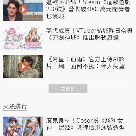
退款率99%！Steam《這款遊戲
200鎂》營收破4000萬元開發者
也傻眼
夢想成真！VTuber結城昨日奈與
《刀劍神域》推出聯動周邊
《劍星：血雨》官方上傳AI影
片！網一面倒不挺：令人失望
看更多
火熱排行
魔鬼身材！Coser扮《勝利女
神：妮姬》瑪律恰那泳裝造型