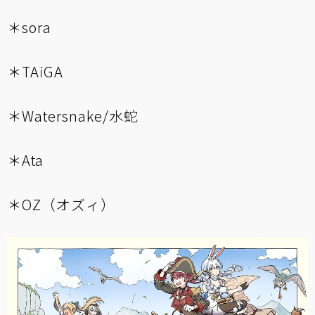
＊sora
＊TAiGA
＊Watersnake/水蛇
＊Ata
＊OZ（オズィ）