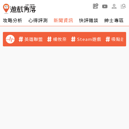
攻略分析
心得評測
新聞資訊
快評雜談
紳士專區
英雄聯盟
橘攸奈
Steam遊戲
吸點迷