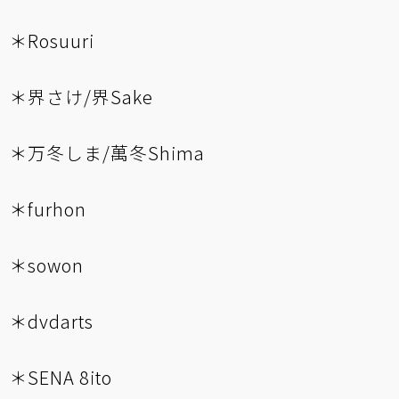
＊Rosuuri
＊界さけ/界Sake
＊万冬しま/萬冬Shima
＊furhon
＊sowon
＊dvdarts
＊SENA 8ito