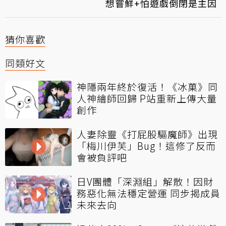
想嘗鮮+怕遊戲倒閉是主因
猜你喜歡
同類好文
神隱兩年終於復活！《冰菓》同
人神繪師回歸 P站重新上傳大量
創作
人妻除靈《打屁股驅魔師》出現
「梅川伊芙」Bug！這修了反而
會被負評吧
日V團體「深淵組」解散！因財
務惡化無法穩定營運 同步揭成員
未來去向