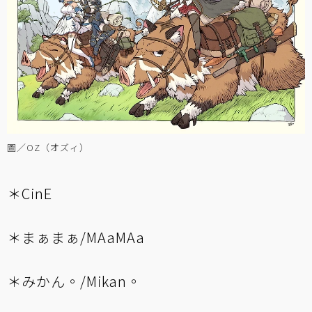
圖／OZ（オズィ）
＊CinE
＊まぁまぁ/MAaMAa
＊みかん。/Mikan。