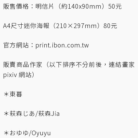
販售價格：明信片（約140x90mm）50元
A4尺寸迷你海報（210×297mm）80元
官方網站：
print.ibon.com.tw
販賣商品作家（以下排序不分前後，連結畫家
pixiv 網站）
＊東暮
＊萩森じあ/萩森Jia
＊おゆゆ/Oyuyu