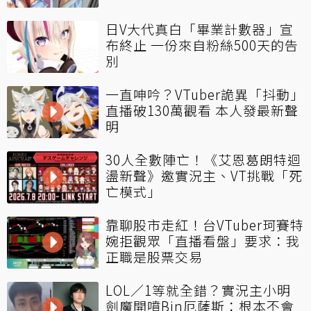
日V大代真白「畢業計數器」宣
布終止 一份來自粉絲500天的告
別
一直呻吟？VTuber詭異「抖動」
直播破130萬觀看 本人發最新聲
明
30人全數陣亡！《艾恩葛朗特迴
盪新聲》邀實況主、VT挑戰「死
亡模式」
靠聊股市走紅！台VTuber珂賽特
婉拒觀眾「直播看盤」要求：我
正職是股票交易
LOL／1等就全錯？實況主小明
劍魔開噴Bin厄薩斯：根本不會