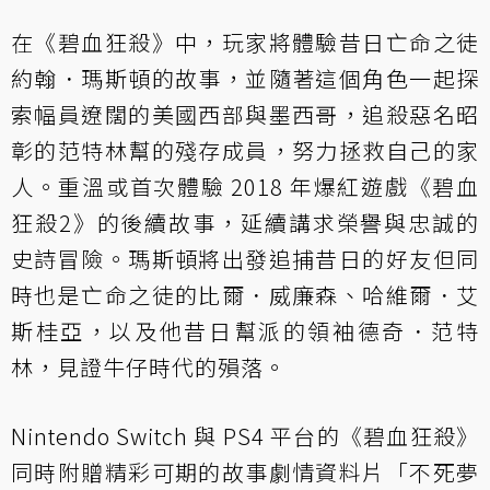
在《碧血狂殺》中，玩家將體驗昔日亡命之徒
約翰．瑪斯頓的故事，並隨著這個角色一起探
索幅員遼闊的美國西部與墨西哥，追殺惡名昭
彰的范特林幫的殘存成員，努力拯救自己的家
人。重溫或首次體驗 2018 年爆紅遊戲《碧血
狂殺2》的後續故事，延續講求榮譽與忠誠的
史詩冒險。瑪斯頓將出發追捕昔日的好友但同
時也是亡命之徒的比爾．威廉森、哈維爾．艾
斯桂亞，以及他昔日幫派的領袖德奇．范特
林，見證牛仔時代的殞落。
Nintendo Switch 與 PS4 平台的《碧血狂殺》
同時附贈精彩可期的故事劇情資料片「不死夢