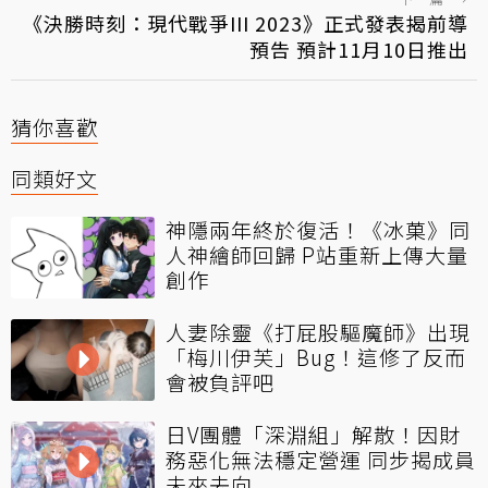
《決勝時刻：現代戰爭III 2023》正式發表揭前導
預告 預計11月10日推出
猜你喜歡
同類好文
神隱兩年終於復活！《冰菓》同
人神繪師回歸 P站重新上傳大量
創作
人妻除靈《打屁股驅魔師》出現
「梅川伊芙」Bug！這修了反而
會被負評吧
日V團體「深淵組」解散！因財
務惡化無法穩定營運 同步揭成員
未來去向