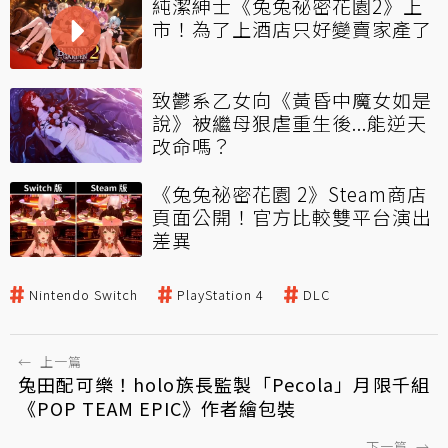
純潔紳士《兔兔祕密花園2》上
市！為了上酒店只好變賣家產了
致鬱系乙女向《黃昏中魔女如是
說》被繼母狠虐重生後...能逆天
改命嗎？
《兔兔祕密花園 2》Steam商店
頁面公開！官方比較雙平台演出
差異
Nintendo Switch
PlayStation 4
DLC
←
上一篇
兔田配可樂！holo族長監製「Pecola」月限千組
《POP TEAM EPIC》作者繪包裝
下一篇
→