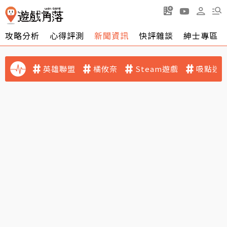
攻略分析
心得評測
新聞資訊
快評雜談
紳士專區
英雄聯盟
橘攸奈
Steam遊戲
吸點迷