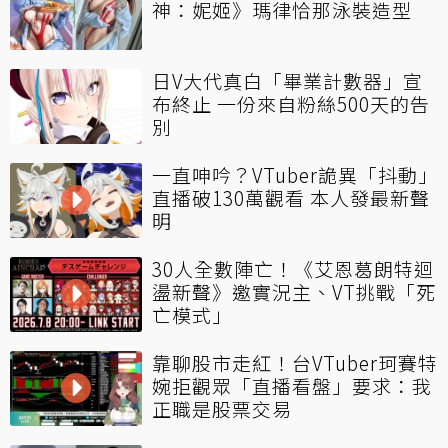
神：妮姬》瑪律恰那泳裝造型
日V大代真白「畢業計數器」宣
布終止 一份來自粉絲500天的告
別
一直呻吟？VTuber詭異「抖動」
直播破130萬觀看 本人發最新聲
明
30人全數陣亡！《艾恩葛朗特迴
盪新聲》邀實況主、VT挑戰「死
亡模式」
靠聊股市走紅！台VTuber珂賽特
婉拒觀眾「直播看盤」要求：我
正職是股票交易