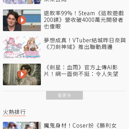
退款率99%！Steam《這款遊戲
200鎂》營收破4000萬元開發者
也傻眼
夢想成真！VTuber結城昨日奈與
《刀劍神域》推出聯動周邊
《劍星：血雨》官方上傳AI影
片！網一面倒不挺：令人失望
看更多
火熱排行
魔鬼身材！Coser扮《勝利女